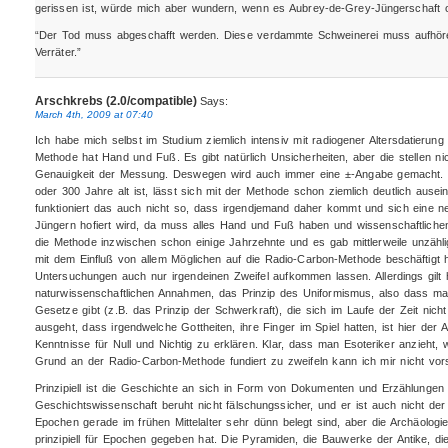
gerissen ist, würde mich aber wundern, wenn es Aubrey-de-Grey-Jüngerschaft o
“Der Tod muss abgeschafft werden. Diese verdammte Schweinerei muss aufhören
Verräter.”
Arschkrebs (2.0/compatible)
Says:
March 4th, 2009 at 07:40
Ich habe mich selbst im Studium ziemlich intensiv mit radiogener Altersdatierung 
Methode hat Hand und Fuß. Es gibt natürlich Unsicherheiten, aber die stellen ni
Genauigkeit der Messung. Deswegen wird auch immer eine ±-Angabe gemacht. 
oder 300 Jahre alt ist, lässt sich mit der Methode schon ziemlich deutlich ausei
funktioniert das auch nicht so, dass irgendjemand daher kommt und sich eine
Jüngern hofiert wird, da muss alles Hand und Fuß haben und wissenschaftliche
die Methode inzwischen schon einige Jahrzehnte und es gab mittlerweile unzähli
mit dem Einfluß von allem Möglichen auf die Radio-Carbon-Methode beschäftigt ha
Untersuchungen auch nur irgendeinen Zweifel aufkommen lassen. Allerdings gilt h
naturwissenschaftlichen Annahmen, das Prinzip des Uniformismus, also dass ma
Gesetze gibt (z.B. das Prinzip der Schwerkraft), die sich im Laufe der Zeit nic
ausgeht, dass irgendwelche Gottheiten, ihre Finger im Spiel hatten, ist hier der
Kenntnisse für Null und Nichtig zu erklären. Klar, dass man Esoteriker anzieht
Grund an der Radio-Carbon-Methode fundiert zu zweifeln kann ich mir nicht vors
Prinzipiell ist die Geschichte an sich in Form von Dokumenten und Erzählungen 
Geschichtswissenschaft beruht nicht fälschungssicher, und er ist auch nicht d
Epochen gerade im frühen Mittelalter sehr dünn belegt sind, aber die Archäologi
prinzipiell für Epochen gegeben hat. Die Pyramiden, die Bauwerke der Antike, d