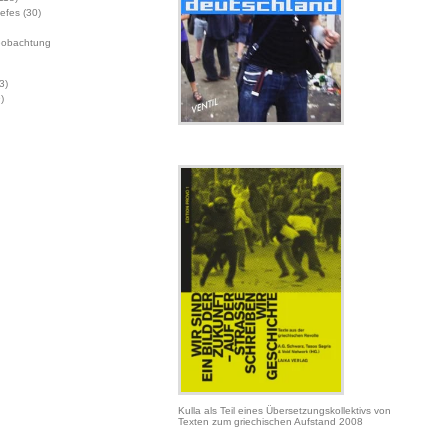
Jefes
(30)
eobachtung
3)
)
Kulla als Teil eines Übersetzungskollektivs von
Texten zum griechischen Aufstand 2008