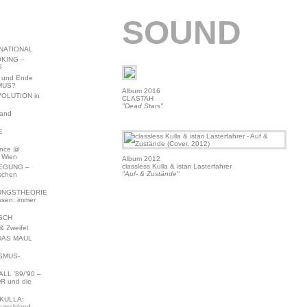
SOUND
NATIONAL
KING –
S
 und Ende
MUS?
Album 2016
VOLUTION in
CLASTAH
"Dead Stars"
land
E
ence @
 Wien
Album 2012
classless Kulla & istari Lasterfahrer
EGUNG –
"Auf- & Zustände"
schen
NGSTHEORIE
ssen: immer
SCH
 Zweifel
DAS MAUL
SMUS-
L ’89/’90 –
R und die
KULLA:
utschland