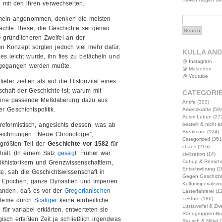
h mit den ihren verwechselten.
gemein angenommen, denken die meisten
achte These, die Geschichte sei genau
e gründlicheren Zweifel an der
en Konzept sorgten jedoch viel mehr dafür,
KULLA AN
s leicht wurde, ihn fies zu belächeln und
@ Instagram
hgegangen werden mußte.
@ Mastodon
@ Youtube
efer zielten als auf die Historizität eines
schaft der Geschichte ist; warum mit
CATEGORI
t eine passende Meßdatierung dazu aus
Antifa
(303)
r Geschichtspolitik.
Arbeitskräfte
(59)
Ausm Leben
(27
bestellt & nicht 
 reformistisch, angesichts dessen, was ab
Breakcore
(124)
zeichnungen: “Neue Chronologie”,
Categorized
(351
 größten Teil der
Geschichte vor 1582
für
chaos
(216)
hält. (In einem Satz
gesagt
: Früher war
civilization
(14)
Cut-up & Remich
khistorikern und Grenzwissenschaftlern,
Entschwörung
(2
e, sah die Geschichtswissenschaft in
Gegen Geschich
nze Epochen, ganze Dynastien und Imperien
Kulturimperialism
tanden, daß es vor der
Gregorianischen
Lasterfahrerei
(12
Lektüre
(186)
ysteme durch
Scaliger
keine einheitliche
Lustzweifel & Zwe
ür variabel erklärten, entwerteten sie
Randgruppen-Hu
sch erfaßten Zeit ja schließlich irgendwas
Rausch & Mittel
(