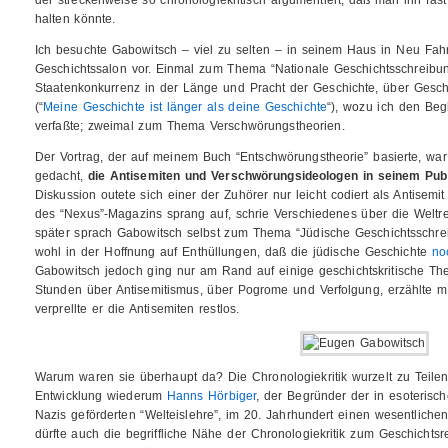
der streckenweise so chronologiekritisch argumentiert, daß man ihn fast 
halten könnte.
Ich besuchte Gabowitsch – viel zu selten – in seinem Haus in Neu Fahr
Geschichtssalon vor. Einmal zum Thema “Nationale Geschichtsschreibun
Staatenkonkurrenz in der Länge und Pracht der Geschichte, über Gesch
(“
Meine Geschichte ist länger als deine Geschichte
“), wozu ich den Begl
verfaßte; zweimal zum Thema Verschwörungstheorien.
Der Vortrag, der auf meinem Buch “Entschwörungstheorie” basierte, wa
gedacht,
die Antisemiten und Verschwörungsideologen in seinem Pub
Diskussion outete sich einer der Zuhörer nur leicht codiert als Antisem
des “Nexus”-Magazins sprang auf, schrie Verschiedenes über die Welt
später sprach Gabowitsch selbst zum Thema “Jüdische Geschichtsschre
wohl in der Hoffnung auf Enthüllungen, daß die jüdische Geschichte
no
Gabowitsch jedoch ging nur am Rand auf einige geschichtskritische Theo
Stunden über Antisemitismus, über Pogrome und Verfolgung, erzählte mi
verprellte er die Antisemiten restlos.
Warum waren sie überhaupt da? Die Chronologiekritik wurzelt zu Teile
Entwicklung wiederum
Hanns Hörbiger
, der Begründer der in esoterisc
Nazis geförderten “Welteislehre”, im 20. Jahrhundert einen wesentlichen 
dürfte auch die begriffliche Nähe der Chronologiekritik zum Geschichtsr