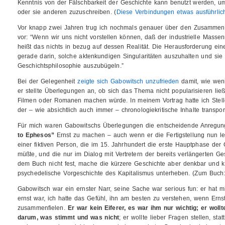
Kenntnis von der Fälschbarkeit der Geschichte kann benutzt werden, u
oder sie anderen zuzuschreiben. (
Diese Verbindungen etwas ausführlich
Vor knapp zwei Jahren trug ich nochmals genauer über den Zusammen
vor: “Wenn wir uns nicht vorstellen können, daß der industrielle Mass
heißt das nichts in bezug auf dessen Realität. Die Herausforderung eine
gerade darin, solche aktenkundigen Singularitäten auszuhalten und sie 
Geschichtsphilosophie auszubügeln.”
Bei der Gelegenheit
zeigte sich Gabowitsch unzufrieden
damit, wie wenig
er stellte Überlegungen an, ob sich das Thema nicht popularisieren l
Filmen oder Romanen machen würde. In meinem Vortrag hatte ich Stel
der – wie absichtlich auch immer – chronologiekritische Inhalte transport
Für mich waren Gabowitschs Überlegungen die entscheidende Anregu
to Ephesos”
Ernst zu machen – auch wenn er die Fertigstellung nun lei
einer fiktiven Person, die im 15. Jahrhundert die erste Hauptphase der
müßte, und die nur im Dialog mit Vertretern der bereits verlängerten Ges
dem Buch nicht fest, mache die kürzere Geschichte aber denkbar und 
psychedelische Vorgeschichte des Kapitalismus unterheben. (Zum Buch
Gabowitsch war ein ernster Narr, seine Sache war serious fun: er hat 
ernst war, ich hatte das Gefühl, ihn am besten zu verstehen, wenn Ern
zusammenfielen.
Er war kein Eiferer, es war ihm nur wichtig; er woll
darum, was stimmt und was nicht
; er wollte lieber Fragen stellen, sta