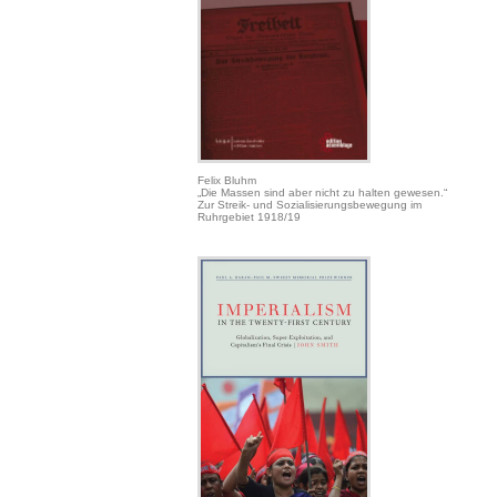
Felix Bluhm
„Die Massen sind aber nicht zu halten gewesen.“
Zur Streik- und Sozialisierungsbewegung im
Ruhrgebiet 1918/19