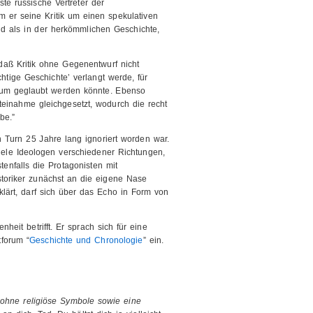
te russische Vertreter der
 er seine Kritik um einen spekulativen
nd als in der herkömmlichen Geschichte,
“daß Kritik ohne Gegenentwurf nicht
htige Geschichte’ verlangt werde, für
um geglaubt werden könnte. Ebenso
teinahme gleichgesetzt, wodurch die recht
be.”
 Turn 25 Jahre lang ignoriert worden war.
viele Ideologen verschiedener Richtungen,
tenfalls die Protagonisten mit
storiker zunächst an die eigene Nase
lärt, darf sich über das Echo in Form von
heit betrifft. Er sprach sich für eine
tforum “
Geschichte und Chronologie
” ein.
ohne religiöse Symbole sowie eine