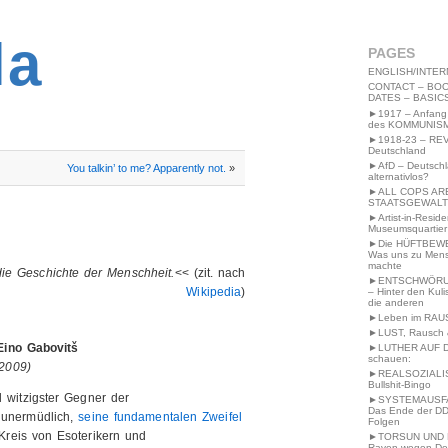
2MWW4N64EB9P
la
PAGES
ENGLISH/INTER
CONTACT – BOO
DATES – BASIC
►1917 – Anfang
des KOMMUNIS
►1918-23 – RE
Deutschland
►AfD – Deutsch
You talkin’ to me? Apparently not.
»
alternativlos?
►ALL COPS AR
STAATSGEWALT
►Artist-in-Resid
Museumsquartier
►Die HÜFTBEW
Was uns zu Men
machte
die Geschichte der Menschheit.
<< (zit. nach
►ENTSCHWÖRU
Wikipedia
)
– Hinter den Kuli
die anderen
►Leben im RAU
►LUST, Rausch &
Eino Gabovitš
►LUTHER AUF 
schauen:
.2009)
►REALSOZIALI
Bullshit-Bingo
 witzigster Gegner der
►SYSTEMAUSFAL
Das Ende der DD
t unermüdlich,
seine fundamentalen Zweifel
Folgen
Kreis von Esoterikern und
►TORSUN UND 
Raven wegen De