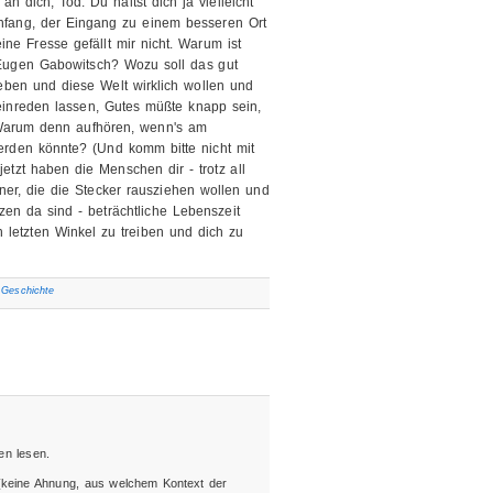
 dich, Tod. Du hältst dich ja vielleicht
 Anfang, der Eingang zu einem besseren Ort
ine Fresse gefällt mir nicht. Warum ist
Eugen Gabowitsch? Wozu soll das gut
ben und diese Welt wirklich wollen und
einreden lassen, Gutes müßte knapp sein,
 Warum denn aufhören, wenn's am
rden könnte? (Und komm bitte nicht mit
etzt haben die Menschen dir - trotz all
jener, die die Stecker rausziehen wollen und
zen da sind - beträchtliche Lebenszeit
 letzten Winkel zu treiben und dich zu
Geschichte
en lesen.
 (keine Ahnung, aus welchem Kontext der