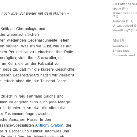
Sin Patrones Ni 
space
(64)
Teilnehmende B
n noch ihre Schwerter mit dem Namen –
(71)
Trampen
(181)
Uncategorized
(9
 Kritik an Chronologie und
Vermittlung?
(659
die wissenschaftlichen
META
sten wiegenden Gegenargumente liefern,
ein müßten. Was ich weiß, ist, wie es auf
WordPress
Entries feed
chen Perspektive zu betrachten: ihre Rolle
Comments feed
erträglich; viele ihrer Sachwalter, die
 im Kern, die an der Faktizität von
ch gebe zu, daß mir die kürzere Geschichte
nseren Lebenstandard hätten wir vielleicht
ht jedoch ohne die, die Tausend Jahre
, zuletzt in Neu Fahrland Salons und
hemen im engeren Sinn auch jede Menge
funktionieren, so etwa die alternative
g der Zusammenhänge zwischen
schen/arischen Rasse. In den
ssance-Spezialisten
Anthony Grafton
, der
nde “Fälscher und Kritiker” nachwies und