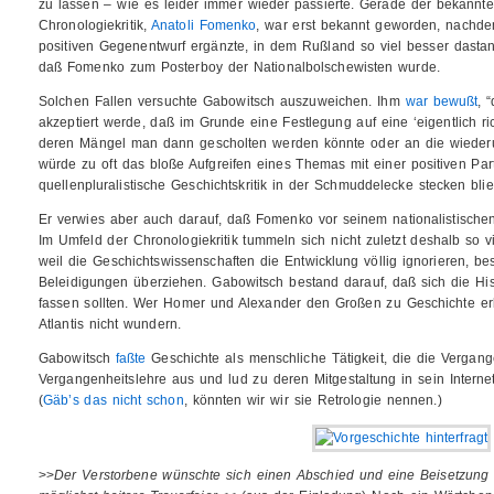
zu lassen – wie es leider immer wieder passierte. Gerade der bekanntes
Chronologiekritik,
Anatoli Fomenko
, war erst bekannt geworden, nachdem
positiven Gegenentwurf ergänzte, in dem Rußland so viel besser dasta
daß Fomenko zum Posterboy der Nationalbolschewisten wurde.
Solchen Fallen versuchte Gabowitsch auszuweichen. Ihm
war bewußt
, 
akzeptiert werde, daß im Grunde eine Festlegung auf eine ‘eigentlich ric
deren Mängel man dann gescholten werden könnte oder an die wieder
würde zu oft das bloße Aufgreifen eines Themas mit einer positiven Par
quellenpluralistische Geschichtskritik in der Schmuddelecke stecken blie
Er verwies aber auch darauf, daß Fomenko vor seinem nationalistischen
Im Umfeld der Chronologiekritik tummeln sich nicht zuletzt deshalb so 
weil die Geschichtswissenschaften die Entwicklung völlig ignorieren, bes
Beleidigungen überziehen. Gabowitsch bestand darauf, daß sich die Hi
fassen sollten. Wer Homer und Alexander den Großen zu Geschichte erk
Atlantis nicht wundern.
Gabowitsch
faßte
Geschichte als menschliche Tätigkeit, die die Vergangen
Vergangenheitslehre aus und lud zu deren Mitgestaltung in sein Interne
(
Gäb’s das nicht schon
, könnten wir wir sie Retrologie nennen.)
>>
Der Verstorbene wünschte sich einen Abschied und eine Beisetzung 