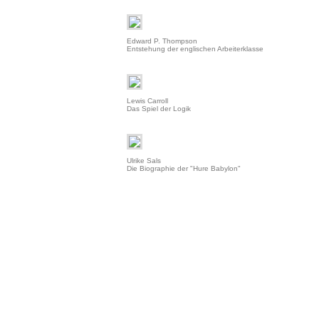
Edward P. Thompson
Entstehung der englischen Arbeiterklasse
Lewis Carroll
Das Spiel der Logik
Ulrike Sals
Die Biographie der "Hure Babylon"