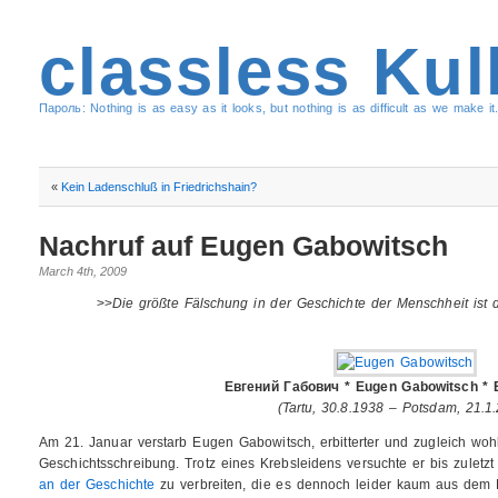
classless Kul
Пароль: Nothing is as easy as it looks, but nothing is as difficult as we make it.
«
Kein Ladenschluß in Friedrichshain?
Nachruf auf Eugen Gabowitsch
March 4th, 2009
>>
Die größte Fälschung in der Geschichte der Menschheit ist 
Евгений Габович * Eugen Gabowitsch * 
(Tartu, 30.8.1938 – Potsdam, 21.1
Am 21. Januar verstarb Eugen Gabowitsch, erbitterter und zugleich wohl
Geschichtsschreibung. Trotz eines Krebsleidens versuchte er bis zuletz
an der Geschichte
zu verbreiten, die es dennoch leider kaum aus dem 