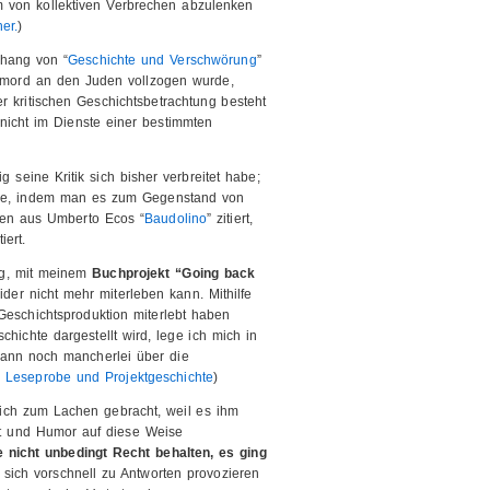
m von kollektiven Verbrechen abzulenken
er.
)
hang von “
Geschichte und Verschwörung
”
enmord an den Juden vollzogen wurde,
r kritischen Geschichtsbetrachtung besteht
nicht im Dienste einer bestimmten
 seine Kritik sich bisher verbreitet habe;
ieße, indem man es zum Gegenstand von
len aus Umberto Ecos “
Baudolino
” zitiert,
iert.
ng, mit meinem
Buchprojekt “Going back
der nicht mehr miterleben kann. Mithilfe
 Geschichtsproduktion miterlebt haben
chichte dargestellt wird, lege ich mich in
kann noch mancherlei über die
:
Leseprobe und Projektgeschichte
)
mich zum Lachen gebracht, weil es ihm
st und Humor auf diese Weise
te nicht unbedingt Recht behalten, es ging
tt sich vorschnell zu Antworten provozieren