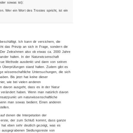
der sowas ist):
. Wer ein Wort des Trostes spricht, ist ein
beschäftigt. Ich kann dir versichern, die
cht das Prinzip an sich in Frage, sondern die
Der Zeitrahmen also ob etwas ca. 2000 Jahre
nander halten. In der Naturwissenschaft
 neue Methode ausdenkt und dann von seinen
n Überprüfungen stand halten. Zudem gibt es
ge wissenschaftliche Untersuchungen, die sich
ben. Bis jetzt hat keine dieser
ier, wie bei vielen anderen
n davon ausgeht, dass es in der Natur
ht verändert haben. Wenn man natürlich davon
 Ansatzpunkt um naturwissenschaftliche
, wenn man sowas bedient. Einen anderen
tellen.
auf denen die Interpetation der
er erste, der zum Schluß kommt, dass ganze
e hat eben sehr deutlich gezeigt, was es
ie ausgegrabenen Siedlungsreste von