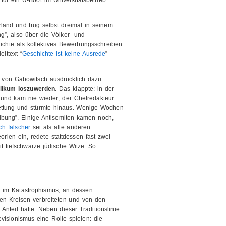
für ein U-Boot im Universitätsbetrieb
land und trug selbst dreimal in seinem
g”, also über die Völker- und
ichte als kollektives Bewerbungsschreiben
eittext “
Geschichte ist keine Ausrede
”
r von Gabowitsch ausdrücklich dazu
likum loszuwerden
. Das klappte: in der
it und kam nie wieder; der Chefredakteur
rettung und stürmte hinaus. Wenige Wochen
ibung”. Einige Antisemiten kamen noch,
ch falscher
sei als alle anderen.
rien ein, redete stattdessen fast zwei
t tiefschwarze jüdische Witze. So
n im Katastrophismus, an dessen
hen Kreisen verbreiteten und von den
Anteil hatte. Neben dieser Traditionslinie
evisionismus eine Rolle spielen: die