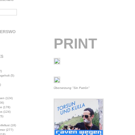
DERSWO
PRINT
ES
2)
abgeholt
(5)
)
Übersetzung "Sin Patrón"
sen
(124)
06)
te
(178)
us
(124)
5)
ifellust
(18)
mor
(277)
118)