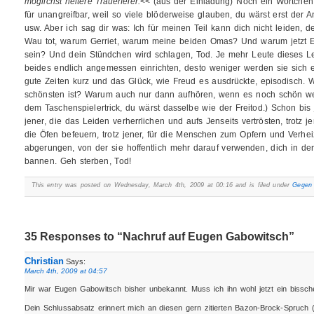
möglichst heitere Trauerfeier.
<< (aus der Einladung) Noch ein Wörtchen an
für unangreifbar, weil so viele blöderweise glauben, du wärst erst der
usw. Aber ich sag dir was: Ich für meinen Teil kann dich nicht leiden, de
Wau tot, warum Gerriet, warum meine beiden Omas? Und warum jetzt 
sein? Und dein Stündchen wird schlagen, Tod. Je mehr Leute dieses Le
beides endlich angemessen einrichten, desto weniger werden sie sich 
gute Zeiten kurz und das Glück, wie Freud es ausdrückte, episodisch.
schönsten ist? Warum auch nur dann aufhören, wenn es noch schön we
dem Taschenspielertrick, du wärst dasselbe wie der Freitod.) Schon bis j
jener, die das Leiden verherrlichen und aufs Jenseits vertrösten, trotz 
die Öfen befeuern, trotz jener, für die Menschen zum Opfern und Verhei
abgerungen, von der sie hoffentlich mehr darauf verwenden, dich in den
bannen. Geh sterben, Tod!
This entry was posted on Wednesday, March 4th, 2009 at 00:16 and is filed under
Gegen 
35 Responses to “Nachruf auf Eugen Gabowitsch”
Christian
Says:
March 4th, 2009 at 04:57
Mir war Eugen Gabowitsch bisher unbekannt. Muss ich ihn wohl jetzt ein bissch
Dein Schlussabsatz erinnert mich an diesen gern zitierten Bazon-Brock-Spruch