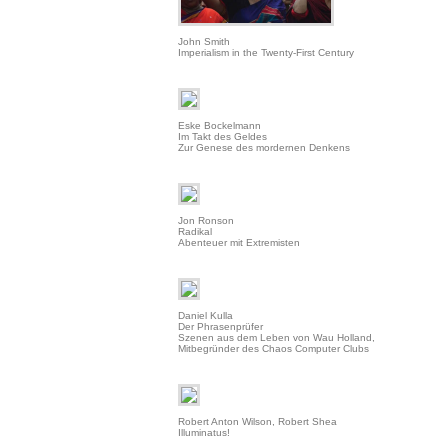
John Smith
Imperialism in the Twenty-First Century
Eske Bockelmann
Im Takt des Geldes
Zur Genese des mordernen Denkens
Jon Ronson
Radikal
Abenteuer mit Extremisten
Daniel Kulla
Der Phrasenprüfer
Szenen aus dem Leben von Wau Holland,
Mitbegründer des Chaos Computer Clubs
Robert Anton Wilson, Robert Shea
Illuminatus!