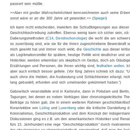
passiert sein müßte.
>>
Aber mit großer Wahrscheinlichkeit kennzeichneten auch seine Erbe
sonst wäre er an die 300 Jahre alt geworden.
<< (
Spiegel
)
Ich kann nicht entscheiden, inwiefern die Schlußfolgerungen aus dieser
Geschichtsschreibung zutreffen. Ebenso wenig kann ich sicher sein, ob 
Datierungsmethoden (
C14
,
Dendrochonologie
) die wohl die am schwer
so zuverlässig sind, wie sie für die ihnen zugeschriebene Beweiskraft s
mich gewirkt hat und immer noch wirkt, die
Geschichte
aus dieser kritis
als Legitimationsmittel für spätere, heutige Politik wird deutlicher und un
Historiker, werden erkennbar als skeptisch im Gestus, doch als Gläubige
Erzählungen und Personen, die ihnen wichtig sind,
festhalten wollen
. I
aber auch einfach besser gefiele. (Vor füng Jahren schrieb ich dazu: “U
auch ohne die Helden, die Ausbeutung und Schlächtereien erlangt, nic
lang gebastelt, erfunden und sich umeinander gekümmert haben.”)
Gabowitsch veranstaltete erst in Karlsruhe, dann in Potsdam und Berlin
Tagungen, bei denen es neben Vorträgen über chronologiekritische T
Beiträge zu hören gab, die in einem weiteren Rahmen geschichtskritisch 
Koranlektüre von
Lüling
und
Luxenberg
oder die kritische Darstellun
Kolonialismus, Geschichtsproduktion und dem Konzept der indogermani
Diskussionen ging es z.B. um den amerikanischen Historiker und Renai
fürs 15. Jahrhundert eine rege “Geschichtsproduktion” durch rivalisiere