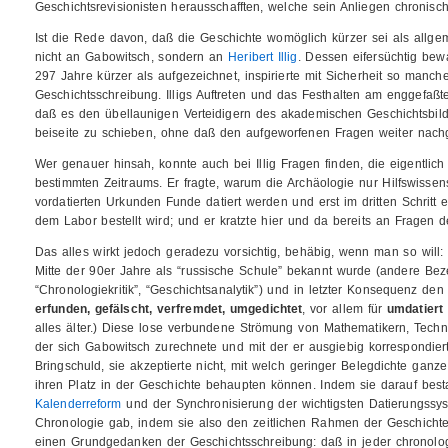
Geschichtsrevisionisten herausschafften, welche sein Anliegen chronisc
Ist die Rede davon, daß die Geschichte womöglich kürzer sei als all
nicht an Gabowitsch, sondern an
Heribert Illig
. Dessen eifersüchtig bew
297 Jahre kürzer als aufgezeichnet, inspirierte mit Sicherheit so manch
Geschichtsschreibung. Illigs Auftreten und das Festhalten am enggefaßt
daß es den übellaunigen Verteidigern des akademischen Geschichtsbilde
beiseite zu schieben, ohne daß den aufgeworfenen Fragen weiter nac
Wer genauer hinsah, konnte auch bei Illig Fragen finden, die eigentlich ti
bestimmten Zeitraums. Er fragte, warum die Archäologie nur Hilfswissen
vordatierten Urkunden Funde datiert werden und erst im dritten Schrit
dem Labor bestellt wird; und er kratzte hier und da bereits an Fragen de
Das alles wirkt jedoch geradezu vorsichtig, behäbig, wenn man so will:
Mitte der 90er Jahre als “russische Schule” bekannt wurde (andere Be
“Chronologiekritik”, “Geschichtsanalytik”) und in letzter Konsequenz den
erfunden, gefälscht, verfremdet, umgedichtet
, vor allem für
umdatiert
alles älter.) Diese lose verbundene Strömung von Mathematikern, Techni
der sich Gabowitsch zurechnete und mit der er ausgiebig korrespondiert
Bringschuld, sie akzeptierte nicht, mit welch geringer Belegdichte ga
ihren Platz in der Geschichte behaupten können. Indem sie darauf bes
Kalenderreform
und der Synchronisierung der wichtigsten Datierungss
Chronologie gab, indem sie also den zeitlichen Rahmen der Geschichte f
einen Grundgedanken der Geschichtsschreibung: daß in jeder chronologi