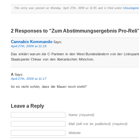
This entry was posted on Monday, April 27th, 2009 at 11:05 and is filed under
Uncategori
2 Responses to “Zum Abstimmungsergebnis Pro-Reli
Cannabis Kommando
Says:
April 27th, 2009 at 11:16
Das erklärt warum die C-Parteien in den West-Bundesländern von der Linksparte
Staatspartei Chinas von den tibetanischen Mönchen.
A
Says:
April 27th, 2009 at 11:17
Ist es nicht schön, dass die Mauer noch steht?
Leave a Reply
Name (required)
Mail (will not be published) (required)
Website