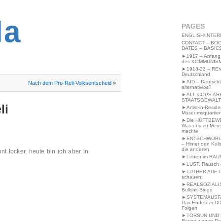
2MWW4N64EB9P
la
PAGES
ENGLISH/INTER
CONTACT – BOO
DATES – BASIC
►1917 – Anfang
des KOMMUNIS
►1918-23 – RE
Deutschland
►AfD – Deutsch
Nach dem Pro-Reli-Volksentscheid
»
alternativlos?
►ALL COPS AR
STAATSGEWALT
li
►Artist-in-Resid
Museumsquartier
►Die HÜFTBEW
Was uns zu Men
machte
►ENTSCHWÖRU
– Hinter den Kuli
die anderen
 locker, heute bin ich aber in
►Leben im RAU
►LUST, Rausch &
►LUTHER AUF 
schauen:
►REALSOZIALI
Bullshit-Bingo
►SYSTEMAUSFAL
Das Ende der DD
Folgen
►TORSUN UND 
Raven wegen De