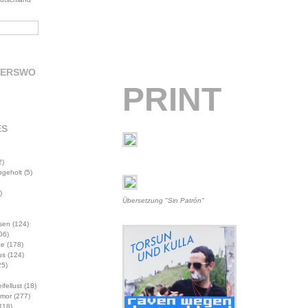
DERSWO
PRINT
ES
2)
abgeholt
(5)
)
Übersetzung "Sin Patrón"
sen
(124)
06)
te
(178)
us
(124)
5)
ifellust
(18)
mor
(277)
118)