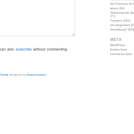
Sin Patrones Ni 
space
(64)
Teilnehmende B
(71)
Trampen
(181)
Uncategorized
(9
Vermittlung?
(659
META
WordPress
 can also
subscribe
without commenting.
Entries feed
Comments feed
 Theme
designed by
Azeem Azeez
.