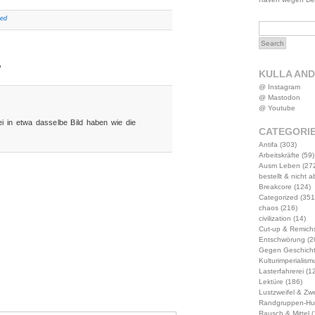
zed
”
KULLA AN
@ Instagram
@ Mastodon
@ Youtube
i in etwa dasselbe Bild haben wie die
CATEGORI
Antifa
(303)
Arbeitskräfte
(59)
Ausm Leben
(27
bestellt & nicht 
Breakcore
(124)
Categorized
(351
chaos
(216)
civilization
(14)
Cut-up & Remich
Entschwörung
(2
Gegen Geschich
Kulturimperialism
Lasterfahrerei
(12
Lektüre
(186)
Lustzweifel & Zwe
Randgruppen-Hu
Rausch & Mittel
(