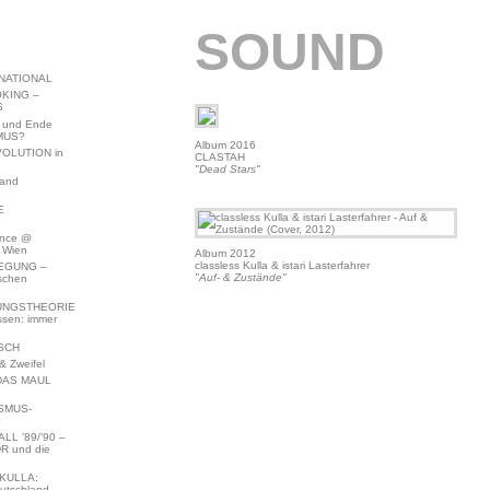
SOUND
NATIONAL
KING –
S
 und Ende
MUS?
Album 2016
VOLUTION in
CLASTAH
"Dead Stars"
land
E
ence @
 Wien
Album 2012
classless Kulla & istari Lasterfahrer
EGUNG –
"Auf- & Zustände"
schen
NGSTHEORIE
ssen: immer
SCH
 Zweifel
DAS MAUL
SMUS-
L ’89/’90 –
R und die
KULLA:
utschland