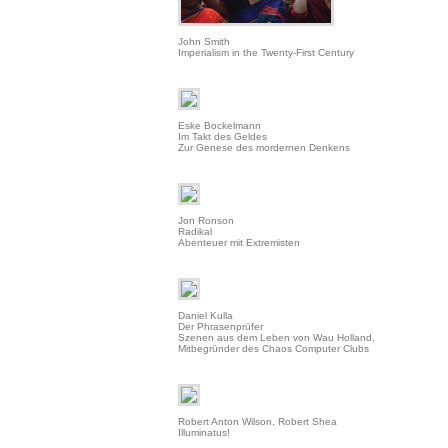
John Smith
Imperialism in the Twenty-First Century
Eske Bockelmann
Im Takt des Geldes
Zur Genese des mordernen Denkens
Jon Ronson
Radikal
Abenteuer mit Extremisten
Daniel Kulla
Der Phrasenprüfer
Szenen aus dem Leben von Wau Holland,
Mitbegründer des Chaos Computer Clubs
Robert Anton Wilson, Robert Shea
Illuminatus!