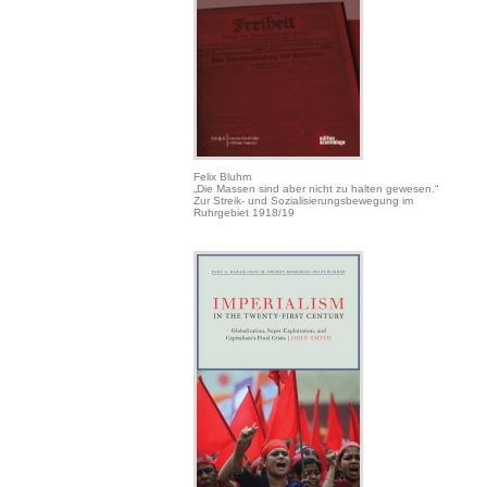
Felix Bluhm
„Die Massen sind aber nicht zu halten gewesen.“
Zur Streik- und Sozialisierungsbewegung im
Ruhrgebiet 1918/19