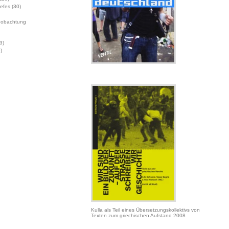
Jefes
(30)
eobachtung
3)
)
Kulla als Teil eines Übersetzungskollektivs von
Texten zum griechischen Aufstand 2008