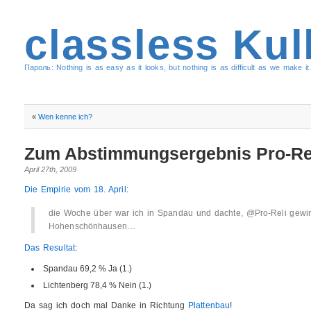
classless Kul
Пароль: Nothing is as easy as it looks, but nothing is as difficult as we make it.
«
Wen kenne ich?
Zum Abstimmungsergebnis Pro-Re
April 27th, 2009
Die Empirie vom 18. April
:
die Woche über war ich in Spandau und dachte, @Pro-Reli gewinnt
Hohenschönhausen…
Das Resultat
:
Spandau 69,2 % Ja (1.)
Lichtenberg 78,4 % Nein (1.)
Da sag ich doch mal Danke in Richtung
Plattenbau
!