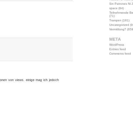
Sin Patrones Ni 
space
(64)
Teilnehmende B
(71)
Trampen
(181)
Uncategorized
(9
Vermittlung?
(659
META
WordPress
Entries feed
Comments feed
ionen von views. einige mag ich jedoch