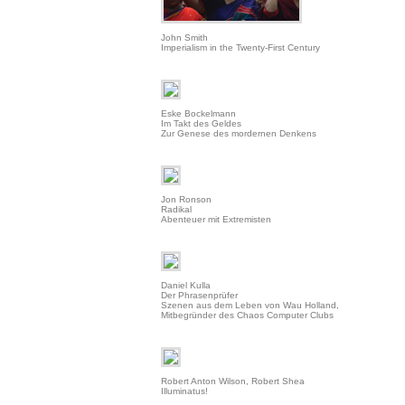
John Smith
Imperialism in the Twenty-First Century
Eske Bockelmann
Im Takt des Geldes
Zur Genese des mordernen Denkens
Jon Ronson
Radikal
Abenteuer mit Extremisten
Daniel Kulla
Der Phrasenprüfer
Szenen aus dem Leben von Wau Holland,
Mitbegründer des Chaos Computer Clubs
Robert Anton Wilson, Robert Shea
Illuminatus!