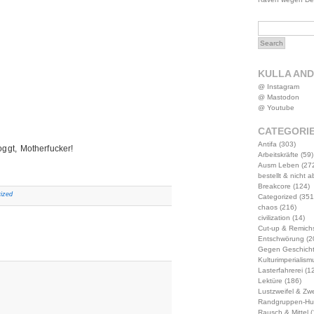
KULLA AN
@ Instagram
@ Mastodon
@ Youtube
CATEGORI
Antifa
(303)
ggt, Motherfucker!
Arbeitskräfte
(59)
Ausm Leben
(27
bestellt & nicht 
Breakcore
(124)
ized
Categorized
(351
chaos
(216)
civilization
(14)
Cut-up & Remich
Entschwörung
(2
Gegen Geschich
Kulturimperialism
Lasterfahrerei
(12
Lektüre
(186)
Lustzweifel & Zwe
Randgruppen-Hu
Rausch & Mittel
(