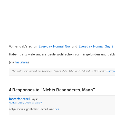
Vorher gab’s schon
Everyday Normal Guy
und
Everyday Normal Guy 2
.
Haben ganz viele andere Leute wohl schon vor mir gefunden und geblo
(via
lastafara
)
This entry was posted on Thursday, August 20th, 2009 at 22:10 and is filed under
Categor
4 Responses to “Nichts Besonderes, Mann”
lasterfahrerei
Says:
August 21st, 2009 at 01:24
achja mein eigentlicher favorit war
der
.