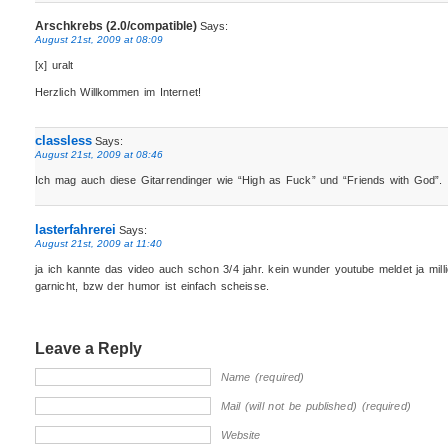
Arschkrebs (2.0/compatible)
Says:
August 21st, 2009 at 08:09
[x] uralt
Herzlich Willkommen im Internet!
classless
Says:
August 21st, 2009 at 08:46
Ich mag auch diese Gitarrendinger wie “High as Fuck” und “Friends with God”.
lasterfahrerei
Says:
August 21st, 2009 at 11:40
ja ich kannte das video auch schon 3/4 jahr. kein wunder youtube meldet ja mill
garnicht, bzw der humor ist einfach scheisse.
Leave a Reply
Name (required)
Mail (will not be published) (required)
Website