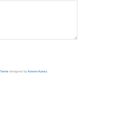
 Theme
designed by
Azeem Azeez
.