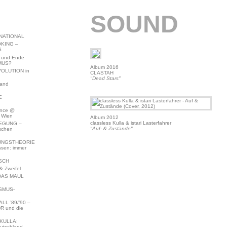
SOUND
NATIONAL
KING –
S
 und Ende
MUS?
Album 2016
VOLUTION in
CLASTAH
"Dead Stars"
land
E
ence @
 Wien
Album 2012
classless Kulla & istari Lasterfahrer
EGUNG –
"Auf- & Zustände"
schen
NGSTHEORIE
ssen: immer
SCH
 Zweifel
DAS MAUL
SMUS-
L ’89/’90 –
R und die
KULLA:
utschland