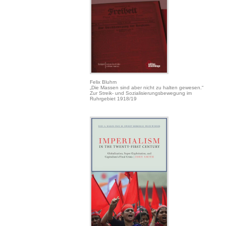
Felix Bluhm
„Die Massen sind aber nicht zu halten gewesen.“
Zur Streik- und Sozialisierungsbewegung im
Ruhrgebiet 1918/19