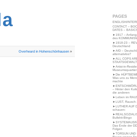
2MWW4N64EB9P
la
PAGES
ENGLISH/INTER
CONTACT – BOO
DATES – BASIC
►1917 – Anfang
des KOMMUNIS
►1918-23 – RE
Deutschland
►AfD – Deutsch
Overheard in Hohenschönhausen
»
alternativlos?
►ALL COPS AR
STAATSGEWALT
►Artist-in-Resid
Museumsquartier
►Die HÜFTBEW
Was uns zu Men
machte
►ENTSCHWÖRU
– Hinter den Kuli
die anderen
►Leben im RAU
►LUST, Rausch &
►LUTHER AUF 
schauen:
►REALSOZIALI
Bullshit-Bingo
►SYSTEMAUSFAL
Das Ende der DD
Folgen
►TORSUN UND 
Raven wegen De