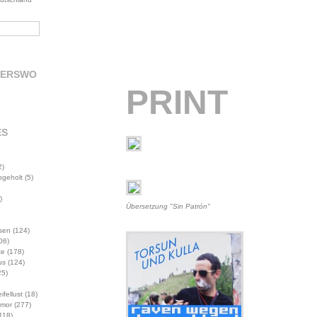
DERSWO
PRINT
ES
2)
abgeholt
(5)
)
Übersetzung "Sin Patrón"
sen
(124)
06)
te
(178)
us
(124)
5)
ifellust
(18)
mor
(277)
118)