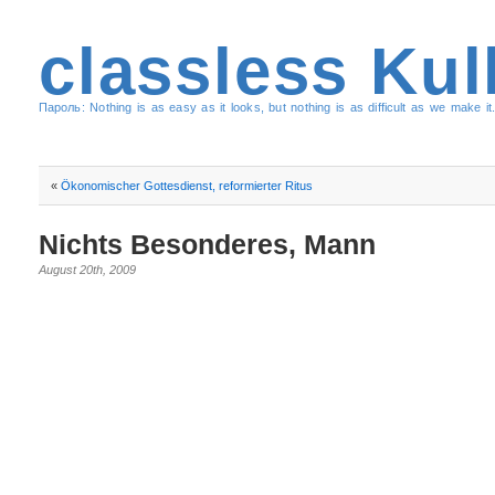
classless Kul
Пароль: Nothing is as easy as it looks, but nothing is as difficult as we make it.
«
Ökonomischer Gottesdienst, reformierter Ritus
Nichts Besonderes, Mann
August 20th, 2009