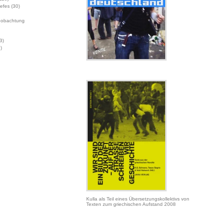
Jefes
(30)
eobachtung
3)
)
Kulla als Teil eines Übersetzungskollektivs von
Texten zum griechischen Aufstand 2008