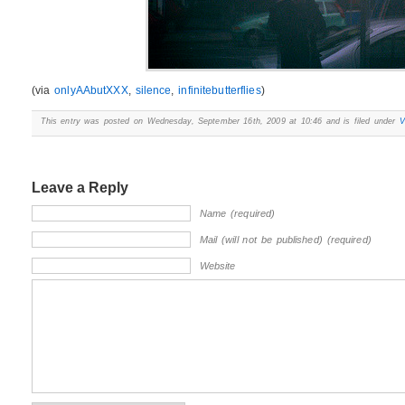
(via
onlyAAbutXXX
,
silence
,
infinitebutterflies
)
This entry was posted on Wednesday, September 16th, 2009 at 10:46 and is filed under
V
Leave a Reply
Name (required)
Mail (will not be published) (required)
Website