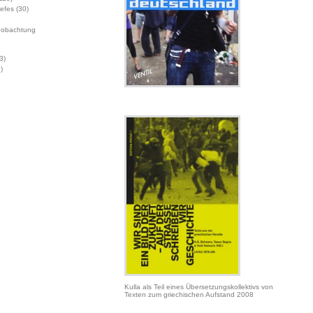
Jefes
(30)
eobachtung
3)
)
Kulla als Teil eines Übersetzungskollektivs von
Texten zum griechischen Aufstand 2008