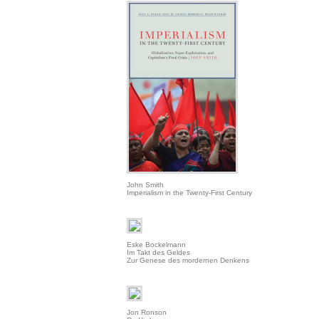
John Smith
Imperialism in the Twenty-First Century
Eske Bockelmann
Im Takt des Geldes
Zur Genese des mordernen Denkens
Jon Ronson