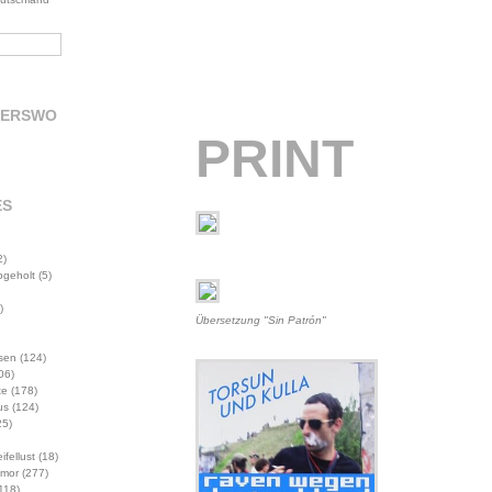
DERSWO
PRINT
ES
2)
abgeholt
(5)
)
Übersetzung "Sin Patrón"
sen
(124)
06)
te
(178)
us
(124)
5)
ifellust
(18)
mor
(277)
118)