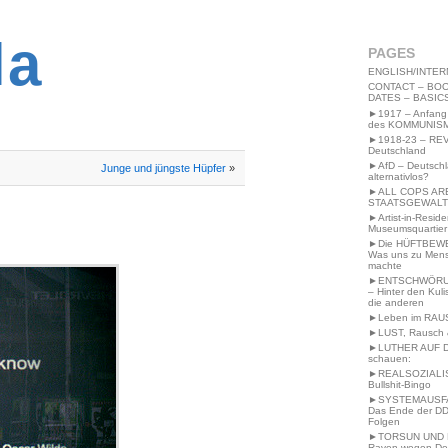
2MWW4N64EB9P
la
PAGES
ENGLISH/INTER
CONTACT – BOO
DATES – BASIC
►1917 – Anfang
des KOMMUNIS
►1918-23 – RE
Deutschland
►AfD – Deutsch
Junge und jüngste Hüpfer
»
alternativlos?
►ALL COPS AR
STAATSGEWALT
►Artist-in-Resid
Museumsquartier
►Die HÜFTBEW
Was uns zu Men
machte
►ENTSCHWÖRU
– Hinter den Kuli
die anderen
►Leben im RAU
►LUST, Rausch &
►LUTHER AUF 
schauen:
►REALSOZIALI
Bullshit-Bingo
►SYSTEMAUSFAL
Das Ende der DD
Folgen
►TORSUN UND 
Raven wegen De