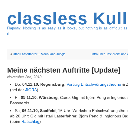
classless Kul
Пароль: Nothing is as easy as it looks, but nothing is as difficult 
it.
«
istari Lasterfahrer – Marihuana Jungle
Intro über uns: dreist und
Meine nächsten Auftritte [Update]
November 2nd, 2010
Do,
04.11.10, Regensburg
:
Vortrag Entschwörungstheorie
& Z
(bei der
JIGRA
)
Fr,
05.11.10, Würzburg
,
Cairo
: Gig mit Björn Peng & Ingloriou
Bassnerds
Sa,
06.11.10, Saalfeld
, 16 Uhr: Workshop Entschwörungstheor
ab 20 Uhr: Gig mit Istari Lasterfahrer, Björn Peng & Inglorious B
(beim
Ratschlag
)