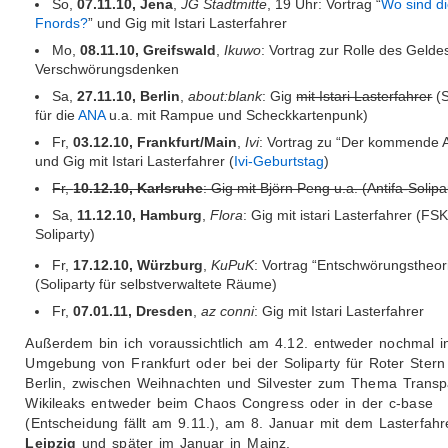
So,
07.11.10, Jena
,
JG Stadtmitte
, 19 Uhr: Vortrag “
Wo sind d
Fnords?
” und Gig mit Istari Lasterfahrer
Mo,
08.11.10, Greifswald
,
Ikuwo
: Vortrag zur Rolle des Gelde
Verschwörungsdenken
Sa,
27.11.10, Berlin
,
about:blank
: Gig
mit Istari Lasterfahrer
(S
für die
ANA
u.a. mit Rampue und Scheckkartenpunk)
Fr,
03.12.10, Frankfurt/Main
,
Ivi
: Vortrag zu “Der kommende 
und Gig mit Istari Lasterfahrer (
Ivi-Geburtstag
)
Fr,
10.12.10, Karlsruhe
: Gig mit Björn Peng u.a. (Antifa-Solipa
Sa,
11.12.10, Hamburg
,
Flora
: Gig mit istari Lasterfahrer (FSK
Soliparty)
Fr,
17.12.10, Würzburg
,
KuPuK
: Vortrag “Entschwörungstheor
(Soliparty für selbstverwaltete Räume)
Fr,
07.01.11, Dresden
,
az conni
: Gig mit Istari Lasterfahrer
Außerdem bin ich voraussichtlich am 4.12. entweder nochmal i
Umgebung von Frankfurt oder bei der Soliparty für Roter Stern
Berlin, zwischen Weihnachten und Silvester zum Thema Trans
Wikileaks entweder beim Chaos Congress oder in der c-base
(Entscheidung fällt am 9.11.), am 8. Januar mit dem Lasterfahr
Leipzig
und später im Januar in Mainz.