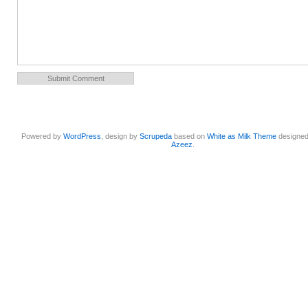
Powered by
WordPress
, design by
Scrupeda
based on
White as Milk Theme
designe
Azeez
.