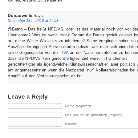
kämen, erstmal zu zensieren
Donauwelle
Says:
December 13th, 2010 at 17:53
@Bernd – Das heißt NPD/VS, oder ist das Material noch von vor de
Übernahme? Was ist wenn Heinz Fromm die Daten gezielt geleakt h
auf diese Weise Wikileaks zu infiltrieren? Seine Vorgänger haben sog
Auszüge der eigenen Personalkartei geleakt weil man sich einredete 
seine Gegenspieler von der
HVA
an der Nase herumführen zu können
dass die NPD/VS kein gerechtfertigtes Ziel wäre, mit Sicherheit
gerechtfertigter als irgendwelche Klimawissenschaftler, aber politisch
am angemessensten wenn die Nazipartei “nur” Kollateralschaden bei
Angriff auf den Verfassungsschmutz ist.
Leave a Reply
Name (required)
Mail (will not be published) (required)
Website