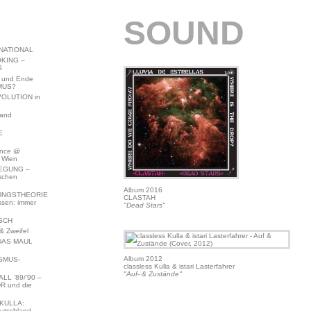
SOUND
NATIONAL
KING –
S
 und Ende
MUS?
VOLUTION in
land
E
ence @
 Wien
EGUNG –
schen
Album 2016
NGSTHEORIE
CLASTAH
ssen: immer
"Dead Stars"
SCH
 Zweifel
DAS MAUL
Album 2012
SMUS-
classless Kulla & istari Lasterfahrer
"Auf- & Zustände"
L ’89/’90 –
R und die
KULLA:
utschland