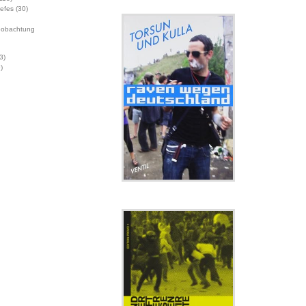
Jefes
(30)
eobachtung
3)
)