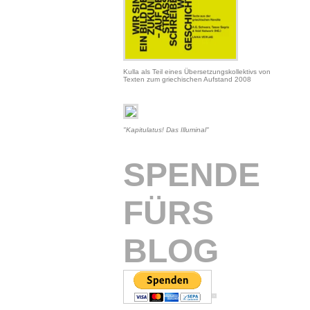
Kulla als Teil eines Übersetzungskollektivs von
Texten zum griechischen Aufstand 2008
"Kapitulatus! Das Illuminal"
SPENDE
FÜRS
BLOG