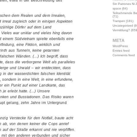
elen, etwa in der Beschreibung des
Sin Patrones Ni 
space
(64)
Teilnehmende B
wischen dem Realen und dem Irrealen,
(71)
Trampen
(181)
rreal zugleich oder in einigen Aspekten
Uncategorized
(9
nzählige Dörfer auf dem Land
Vermittlung?
(659
. Vieles war unklar und vieles hing davon
d einem Südvietnam spielte ebenfalls eine
META
findung, eine Fiktion, wirklich und
WordPress
inth aus Tunneln, keine getarnten
Entries feed
Comments feed
alschen Wänden. (…) Ich begriff, dass
e, dass die verborgene Welt als paralleles
Berge und Urwald – wir entdeckten, dass
in der wasserdichten falschen Identität
 sondern in eine Welt, in eine erfundene,
er ein Punkt auf einer Landkarte, das
h je erlebt hatte. (…) Unsere
anken und Busstationen. Das Risiko waren
upt gelang, zehn Jahre im Untergrund
zig Verstecke für den Notfall, baute acht
en ab, von denen keiner die Cops anrief
auf der Straße erkannt und nie verpfiffen.
s mit den anderen verbunden und sicher