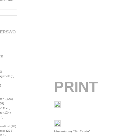
DERSWO
ES
2)
abgeholt
(5)
PRINT
)
sen
(124)
06)
te
(178)
us
(124)
5)
ifellust
(18)
mor
(277)
Übersetzung "Sin Patrón"
118)