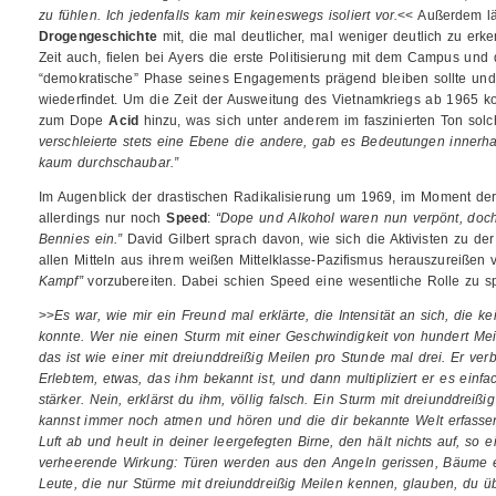
zu fühlen. Ich jedenfalls kam mir keineswegs isoliert vor.
<< Außerdem lä
Drogengeschichte
mit, die mal deutlicher, mal weniger deutlich zu erk
Zeit auch, fielen bei Ayers die erste Politisierung mit dem Campus un
“demokratische” Phase seines Engagements prägend bleiben sollte und s
wiederfindet. Um die Zeit der Ausweitung des Vietnamkriegs ab 1965 k
zum Dope
Acid
hinzu, was sich unter anderem im faszinierten Ton solc
verschleierte stets eine Ebene die andere, gab es Bedeutungen inner
kaum durchschaubar.”
Im Augenblick der drastischen Radikalisierung um 1969, im Moment d
allerdings nur noch
Speed
:
“Dope und Alkohol waren nun verpönt, doc
Bennies ein.”
David Gilbert sprach davon, wie sich die Aktivisten zu der
allen Mitteln aus ihrem weißen Mittelklasse-Pazifismus herauszureißen
Kampf”
vorzubereiten. Dabei schien Speed eine wesentliche Rolle zu sp
>>
Es war, wie mir ein Freund mal erklärte, die Intensität an sich, die 
konnte. Wer nie einen Sturm mit einer Geschwindigkeit von hundert Meil
das ist wie einer mit dreiunddreißig Meilen pro Stunde mal drei. Er ve
Erlebtem, etwas, das ihm bekannt ist, und dann multipliziert er es einfac
stärker. Nein, erklärst du ihm, völlig falsch. Ein Sturm mit dreiunddreißi
kannst immer noch atmen und hören und die dir bekannte Welt erfassen.
Luft ab und heult in deiner leergefegten Birne, den hält nichts auf, so e
verheerende Wirkung: Türen werden aus den Angeln gerissen, Bäume e
Leute, die nur Stürme mit dreiunddreißig Meilen kennen, glauben, du ü