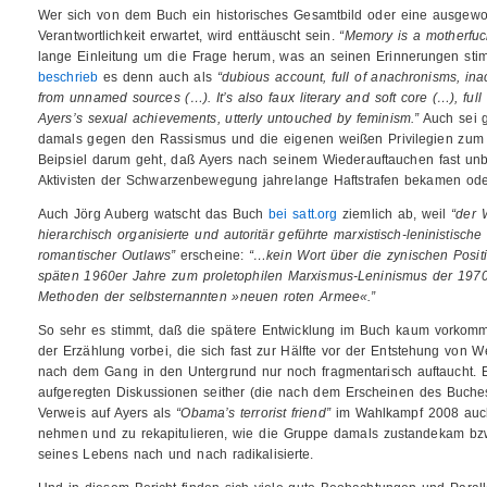
Wer sich von dem Buch ein historisches Gesamtbild oder eine ausgew
Verantwortlichkeit erwartet, wird enttäuscht sein.
“Memory is a motherfuc
lange Einleitung um die Frage herum, was an seinen Erinnerungen stim
beschrieb
es denn auch als
“dubious account, full of anachronisms, i
from unnamed sources (…). It’s also faux literary and soft core (…), full 
Ayers’s sexual achievements, utterly untouched by feminism.”
Auch sei g
damals gegen den Rassismus und die eigenen weißen Privilegien zum 
Beipsiel darum geht, daß Ayers nach seinem Wiederauftauchen fast unbe
Aktivisten der Schwarzenbewegung jahrelange Haftstrafen bekamen ode
Auch Jörg Auberg watscht das Buch
bei satt.org
ziemlich ab, weil
“der 
hierarchisch organisierte und autoritär geführte marxistisch-leninistisc
romantischer Outlaws”
erscheine:
“…kein Wort über die zynischen Posi
späten 1960er Jahre zum proletophilen Marxismus-Leninismus der 1970e
Methoden der selbsternannten »neuen roten Armee«.”
So sehr es stimmt, daß die spätere Entwicklung im Buch kaum vorkommt
der Erzählung vorbei, die sich fast zur Hälfte vor der Entstehung von W
nach dem Gang in den Untergrund nur noch fragmentarisch auftaucht. 
aufgeregten Diskussionen seither (die nach dem Erscheinen des Buch
Verweis auf Ayers als
“Obama’s terrorist friend”
im Wahlkampf 2008 auch 
nehmen und zu rekapitulieren, wie die Gruppe damals zustandekam bzw
seines Lebens nach und nach radikalisierte.