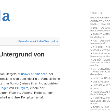
2MWW4N64EB9P
la
PAGES
ENGLISH/INTER
CONTACT – BOO
DATES – BASIC
►1917 – Anfang
des KOMMUNIS
►1918-23 – RE
Deutschland
►AfD – Deutsch
Fukushima wählt den Wechsel!
»
alternativlos?
►ALL COPS AR
STAATSGEWALT
Untergrund von
►Artist-in-Resid
Museumsquartier
►Die HÜFTBEW
Was uns zu Men
machte
►ENTSCHWÖRU
– Hinter den Kuli
Dan Bergers “
Outlaws of America
“, der
die anderen
►Leben im RAU
eressierte sich zumindest die Vorgeschichte
►LUST, Rausch &
ert im Vorwort) eines ihrer Protagonisten
►LUTHER AUF 
 Tage
” von
Bill Ayers
, einem der
schauen:
►REALSOZIALI
seiner
“Fight the People”
-Rede auf der
Bullshit-Bingo
heit und ihre Komplizenschaft.
►SYSTEMAUSFAL
Das Ende der DD
Folgen
►TORSUN UND 
Raven wegen De