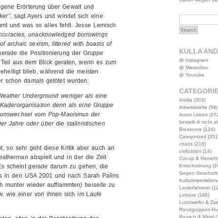
ogene Erörterung über Gewalt und
ker”
, sagt Ayers und windet sich eine
mt und was so alles fehlt. Jesse Lemisch
naccuracies, unacknowledged borrowings
of archaic sexism, littered with boasts of
KULLA AN
erade die Positionierung der Gruppe
@ Instagram
Teil aus dem Blick geraten, wenn es zum
@ Mastodon
helligt blieb, während die meisten
@ Youtube
r schon damals getötet wurden.
CATEGORI
Weather Underground weniger als eine
Antifa
(303)
he Kaderorganisation denn als eine Gruppe
Arbeitskräfte
(59)
tionswechsel vom Pop-Maoismus der
Ausm Leben
(27
bestellt & nicht 
r Jahre oder über die stalinistischen
Breakcore
(124)
Categorized
(351
chaos
(216)
, so sehr geht diese Kritik aber auch an
civilization
(14)
eatherman abspielt und in der die Zeit
Cut-up & Remich
Entschwörung
(2
Es scheint gerade darum zu gehen, die
Gegen Geschich
es in den USA 2001 und nach Sarah Palins
Kulturimperialism
munter wieder aufflammten) beiseite zu
Lasterfahrerei
(12
. wie einer von ihnen sich im Laufe
Lektüre
(186)
Lustzweifel & Zwe
Randgruppen-Hu
Rausch & Mittel
(