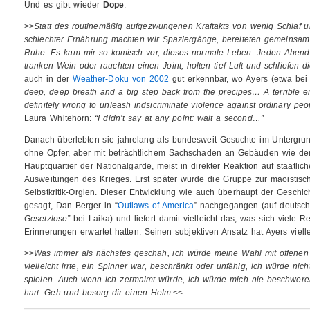
Und es gibt wieder
Dope
:
>>
Statt des routinemäßig aufgezwungenen Kraftakts von wenig Schlaf 
schlechter Ernährung machten wir Spaziergänge, bereiteten gemeinsam 
Ruhe. Es kam mir so komisch vor, dieses normale Leben. Jeden Abend 
tranken Wein oder rauchten einen Joint, holten tief Luft und schliefen 
auch in der
Weather-Doku von 2002
gut erkennbar, wo Ayers (etwa bei 
deep, deep breath and a big step back from the precipes… A terrible 
definitely wrong to unleash indsicriminate violence against ordinary peopl
Laura Whitehorn:
“I didn’t say at any point: wait a second…”
Danach überlebten sie jahrelang als bundesweit Gesuchte im Untergrun
ohne Opfer, aber mit beträchtlichem Sachschaden an Gebäuden wie d
Hauptquartier der Nationalgarde, meist in direkter Reaktion auf staatlic
Ausweitungen des Krieges. Erst später wurde die Gruppe zur maoistisch
Selbstkritik-Orgien. Dieser Entwicklung wie auch überhaupt der Geschi
gesagt, Dan Berger in “
Outlaws of America
” nachgegangen (auf deutsc
Gesetzlose”
bei Laika) und liefert damit vielleicht das, was sich viele R
Erinnerungen erwartet hatten. Seinen subjektiven Ansatz hat Ayers viel
>>
Was immer als nächstes geschah, ich würde meine Wahl mit offenen 
vielleicht irrte, ein Spinner war, beschränkt oder unfähig, ich würde nic
spielen. Auch wenn ich zermalmt würde, ich würde mich nie beschwere
hart. Geh und besorg dir einen Helm.
<<