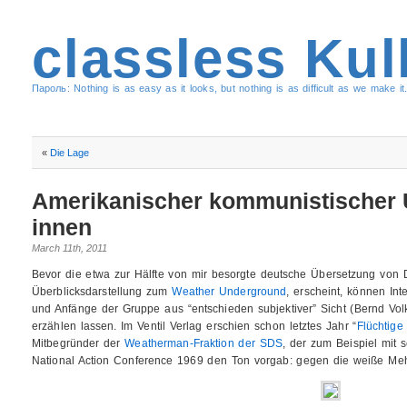
classless Kul
Пароль: Nothing is as easy as it looks, but nothing is as difficult as we make it.
«
Die Lage
Amerikanischer kommunistischer 
innen
March 11th, 2011
Bevor die etwa zur Hälfte von mir besorgte deutsche Übersetzung von 
Überblicksdarstellung zum
Weather Underground
, erscheint, können Int
und Anfänge der Gruppe aus “entschieden subjektiver” Sicht (Bernd Volk
erzählen lassen. Im Ventil Verlag erschien schon letztes Jahr “
Flüchtige
Mitbegründer der
Weatherman-Fraktion der SDS
, der zum Beispiel mit 
National Action Conference 1969 den Ton vorgab: gegen die weiße Mehr