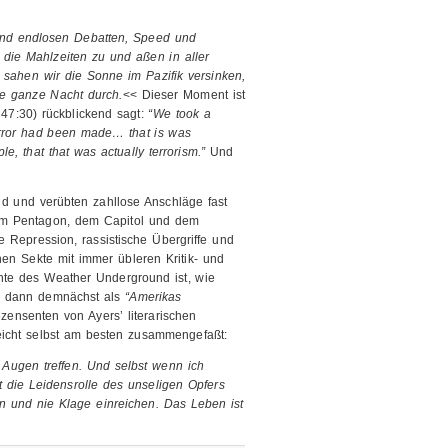
und endlosen Debatten, Speed und
die Mahlzeiten zu und aßen in aller
sahen wir die Sonne im Pazifik versinken,
die ganze Nacht durch.
<< Dieser Moment ist
47:30) rückblickend sagt:
“We took a
error had been made… that is was
e, that that was actually terrorism.”
Und
d und verübten zahllose Anschläge fast
em Pentagon, dem Capitol und dem
he Repression, rassistische Übergriffe und
en Sekte mit immer übleren Kritik- und
chte des Weather Underground ist, wie
h dann demnächst als
“Amerikas
ezensenten von Ayers’ literarischen
leicht selbst am besten zusammengefaßt:
Augen treffen. Und selbst wenn ich
ht die Leidensrolle des unseligen Opfers
n und nie Klage einreichen. Das Leben ist