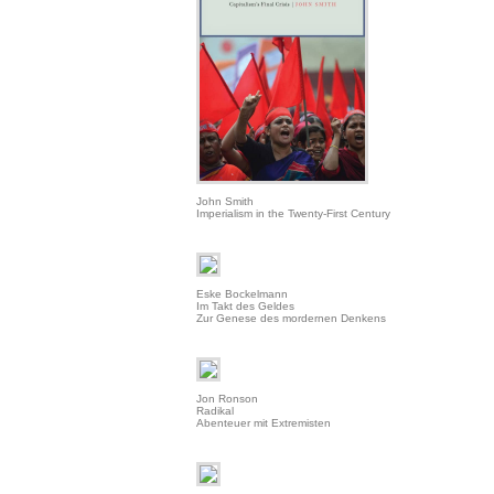
John Smith
Imperialism in the Twenty-First Century
Eske Bockelmann
Im Takt des Geldes
Zur Genese des mordernen Denkens
Jon Ronson
Radikal
Abenteuer mit Extremisten