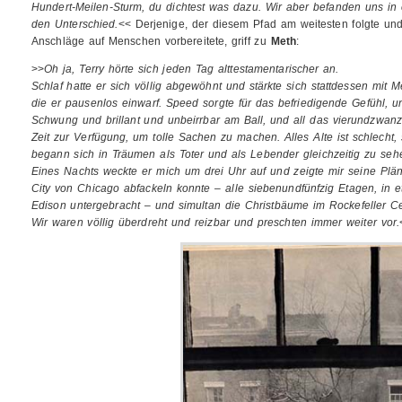
Hundert-Meilen-Sturm, du dichtest was dazu. Wir aber befanden uns i
den Unterschied.
<< Derjenige, der diesem Pfad am weitesten folgte und
Anschläge auf Menschen vorbereitete, griff zu
Meth
:
>>
Oh ja, Terry hörte sich jeden Tag alttestamentarischer an.
Schlaf hatte er sich völlig abgewöhnt und stärkte sich stattdessen mit
die er pausenlos einwarf. Speed sorgte für das befriedigende Gefühl, ung
Schwung und brillant und unbeirrbar am Ball, und all das vierundzwan
Zeit zur Verfügung, um tolle Sachen zu machen. Alles Alte ist schlecht, 
begann sich in Träumen als Toter und als Lebender gleichzeitig zu seh
Eines Nachts weckte er mich um drei Uhr auf und zeigte mir seine Plän
City von Chicago abfackeln konnte – alle siebenundfünfzig Etagen, in
Edison untergebracht – und simultan die Christbäume im Rockefeller C
Wir waren völlig überdreht und reizbar und preschten immer weiter vor.