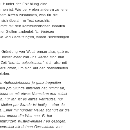
uft unter der Erzählung eine
ennen ist. Wie bei vielen anderen zu jener
d dem
Kiffen
zusammen, was für die
ich überall im Text sprachlich
ommt mit den kommunistischen Inhalten
her Stellen andeutet:
“In Vietnam
halb von Bedeutungen, waren Beziehungen
er Gründung von Weatherman also, gab es
h immer mehr von uns warfen sich nun
 Zeit
“mental aufputschten”
, sich also mit
 versuchten, um sich auf den
“bewaffneten
ielen:
kein Außenstehender je ganz begreifen
en pro Stunde miterlebt hat, nimmt an,
rbindet es mit etwas Normalem und selbst
h. Für ihn ist es etwas Vertrautes, nur
g Meilen pro Stunde ist heftig – aber du
 Einer mit hundert Meilen schnürt dir die
iner ordnet die Welt neu. Er hat
ntwurzelt, Küstenverläufe neu gezogen.
bertreibst mit deinen Geschichten vom