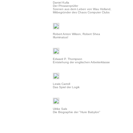
Daniel Kulla
Der Phrasenprüfer
Szenen aus dem Leben von Wau Holland,
Mitbegründer des Chaos Computer Clubs
Robert Anton Wilson, Robert Shea
Illuminatus!
Edward P. Thompson
Entstehung der englischen Arbeiterklasse
Lewis Carroll
Das Spiel der Logik
Ulrike Sals
Die Biographie der "Hure Babylon"