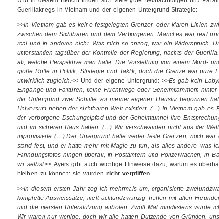
Und in diesem Bericht finden sich viele gute Beobachtungen und Parall
Guerillakriegs in Vietnam und der eigenen Untergrund-Strategie:
>>
In Vietnam gab es keine festgelegten Grenzen oder klaren Linien z
zwischen dem Sichtbaren und dem Verborgenen. Manches war real und i
real und in anderen nicht. Was mich so anzog, war ein Widerspruch. U
unterstanden tagsüber der Kontrolle der Regierung, nachts der Guerilla
ab, welche Perspektive man hatte. Die Vorstellung von einem Mord- un
große Rolle in Politik, Strategie und Taktik, doch die Grenze war pure Er
unwirklich zugleich.
<< Und der eigene Untergrund: >>
Es gab kein Labyr
Eingänge und Falltüren, keine Fluchtwege oder Geheimkammern hinter f
der Untergrund zwei Schritte vor meiner eigenen Haustür begonnen hatt
Universum neben der sichtbaren Welt existiert. (…) In Vietnam gab es 
der verborgene Dschungelpfad und der Geheimtunnel ihre Entsprechung 
und im sicheren Haus hatten. (…) Wir verschwanden nicht aus der Welt,
improvisierte (…) Der Untergrund hatte weder feste Grenzen, noch war 
stand fest, und er hatte mehr mit Magie zu tun, als alles andere, was ic
Fahndungsfotos hingen überall, in Postämtern und Polizeiwachen, in B
wir selbst.
<< Ayers gibt auch wichtige Hinweise dazu, warum es überha
bleiben zu können: sie wurden
nicht verpfiffen
.
>>
In diesem ersten Jahr zog ich mehrmals um, organisierte zweiundzwan
komplette Ausweissätze, hielt achtundzwanzig Treffen mit alten Freund
und die meisten Unterstützung anboten. Zwölf Mal mindestens wurde ich 
Wir waren nur wenige, doch wir alle hatten Dutzende von Gründen, un