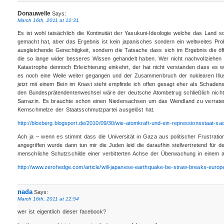
Donauwelle
Says:
March 16th, 2011 at 12:31
Es ist wohl tatsächlich die Kontinuität der Yasukuni-Ideologie welche das Land so
gemacht hat, aber das Ergebnis ist kein japanisches sondern ein weltweites Pro
ausgleichende Gerechtigkeit, sondern die Tatsache dass sich im Ergebnis die öf
die so lange wider besseres Wissen gehandelt haben. Wer nicht nachvollziehen
Katastrophe dennoch Erleichterung einkehrt, der hat nicht verstanden dass es
es noch eine Weile weiter gegangen und der Zusammenbruch der nuklearen Illusi
jetzt mit einem Bein im Knast steht empfinde ich offen gesagt eher als Schad
den Bundesprätendentenwechsel wäre der deutsche Atombetrug schließlich nicht
Sarrazin. Es brauchte schon einen Niedersachsen um das Wendland zu verraten,
Kernschmelze der Staatsschmutzpartei ausgelöst hat.
http://bloxberg.blogsport.de/2010/09/30/wie-atomkraft-und-ein-repressionsstaat
Ach ja – wenn es stimmt dass die Universität in Gaza aus politischer Frustration
angegriffen wurde dann tun mir die Juden leid die daraufhin stellvertretend für 
menschliche Schutzschilde einer verbitterten Achse der Überwachung in einem 
http://www.zerohedge.com/article/will-japanese-earthquake-be-straw-breaks-euro
nada
Says:
March 16th, 2011 at 12:54
wer ist eigentlich dieser facebook?