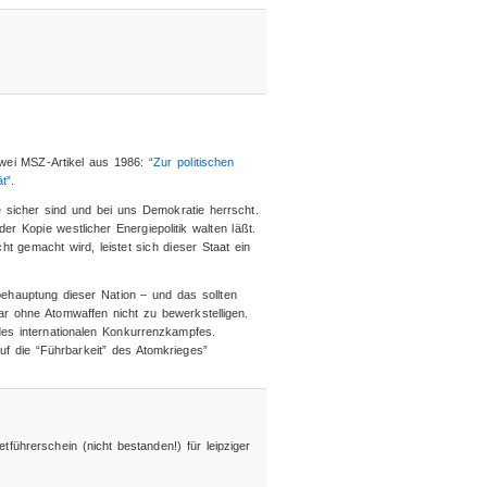
zwei MSZ-Artikel aus 1986:
“Zur politischen
ät”
.
 sicher sind und bei uns Demokratie herrscht.
er Kopie westlicher Energiepolitik walten läßt.
t gemacht wird, leistet sich dieser Staat ein
tbehauptung dieser Nation – und das sollten
r ohne Atomwaffen nicht zu bewerkstelligen.
des internationalen Konkurrenzkampfes.
uf die “Führbarkeit” des Atomkrieges”
führerschein (nicht bestanden!) für leipziger