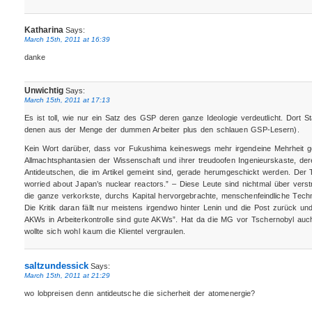
Katharina
Says:
March 15th, 2011 at 16:39
danke
Unwichtig
Says:
March 15th, 2011 at 17:13
Es ist toll, wie nur ein Satz des GSP deren ganze Ideologie verdeutlicht. Dort St
denen aus der Menge der dummen Arbeiter plus den schlauen GSP-Lesern).
Kein Wort darüber, dass vor Fukushima keineswegs mehr irgendeine Mehrheit ge
Allmachtsphantasien der Wissenschaft und ihrer treudoofen Ingenieurskaste, de
Antideutschen, die im Artikel gemeint sind, gerade herumgeschickt werden. Der T
worried about Japan’s nuclear reactors.” – Diese Leute sind nichtmal über verst
die ganze verkorkste, durchs Kapital hervorgebrachte, menschenfeindliche Techno
Die Kritik daran fällt nur meistens irgendwo hinter Lenin und die Post zurück un
AKWs in Arbeiterkontrolle sind gute AKWs”. Hat da die MG vor Tschernobyl auc
wollte sich wohl kaum die Klientel vergraulen.
saltzundessick
Says:
March 15th, 2011 at 21:29
wo lobpreisen denn antideutsche die sicherheit der atomenergie?