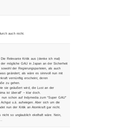
durch auch nicht.
 Die Relevante Kritik aus (denke ich mal)
t der mögliche GAU in Japan an der Sicherheit
 sowohl der Regierungsparteien, als auch
was geändert; als wäre es sinnvoll nun mit
kraft vernünftig erscheint, deren
raße zu gehen.
wie sie geäußert wird, die Lust an der
a ist überall” – klar doch.
 es nun schon auf Indymedia zum “Super GAU”
Achgut u.ä. aufwiegen. Aber sich um die
et nun der Kritik an Atomkraft gar nicht.
s nicht so unglaublich ekelhaft wäre. Nein,
g…