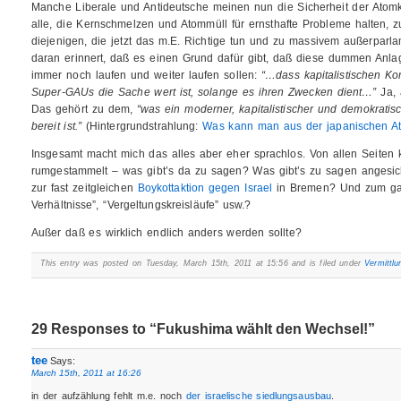
Manche Liberale und Antideutsche meinen nun die Sicherheit der Atomk
alle, die Kernschmelzen und Atommüll für ernsthafte Probleme halten, z
diejenigen, die jetzt das m.E. Richtige tun und zu massivem außerparl
daran erinnert, daß es einen Grund dafür gibt, daß diese dummen Anlag
immer noch laufen und weiter laufen sollen:
“…dass kapitalistischen Ko
Super-GAUs die Sache wert ist, solange es ihren Zwecken dient…”
Ja, 
Das gehört zu dem,
“was ein moderner, kapitalistischer und demokrati
bereit ist.”
(Hintergrundstrahlung:
Was kann man aus der japanischen At
Insgesamt macht mich das alles aber eher sprachlos. Von allen Seiten 
rumgestammelt – was gibt’s da zu sagen? Was gibt’s zu sagen angesi
zur fast zeitgleichen
Boykottaktion gegen Israel
in Bremen? Und zum gan
Verhältnisse”, “Vergeltungskreisläufe” usw.?
Außer daß es wirklich endlich anders werden sollte?
This entry was posted on Tuesday, March 15th, 2011 at 15:56 and is filed under
Vermittlu
29 Responses to “Fukushima wählt den Wechsel!”
tee
Says:
March 15th, 2011 at 16:26
in der aufzählung fehlt m.e. noch
der israelische siedlungsausbau
.