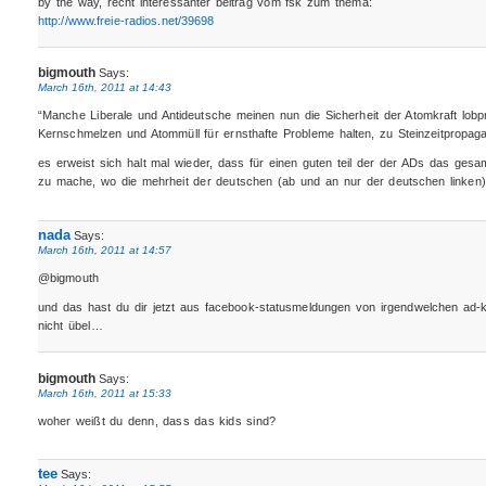
by the way, recht interessanter beitrag vom fsk zum thema:
http://www.freie-radios.net/39698
bigmouth
Says:
March 16th, 2011 at 14:43
“Manche Liberale und Antideutsche meinen nun die Sicherheit der Atomkraft lobp
Kernschmelzen und Atommüll für ernsthafte Probleme halten, zu Steinzeitpropaga
es erweist sich halt mal wieder, dass für einen guten teil der der ADs das gesa
zu mache, wo die mehrheit der deutschen (ab und an nur der deutschen linken
nada
Says:
March 16th, 2011 at 14:57
@bigmouth
und das hast du dir jetzt aus facebook-statusmeldungen von irgendwelchen ad-ki
nicht übel…
bigmouth
Says:
March 16th, 2011 at 15:33
woher weißt du denn, dass das kids sind?
tee
Says: