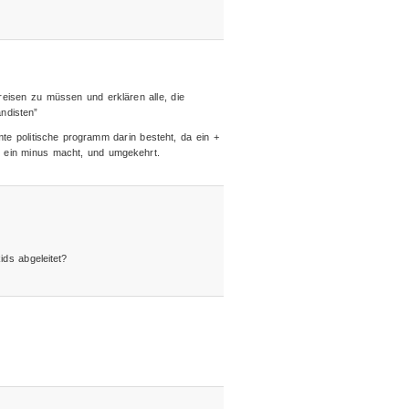
reisen zu müssen und erklären alle, die
ndisten”
mte politische programm darin besteht, da ein +
) ein minus macht, und umgekehrt.
ds abgeleitet?