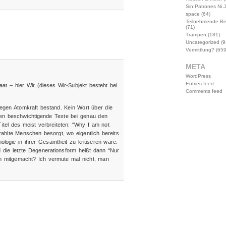
Sin Patrones Ni 
space
(64)
Teilnehmende B
(71)
Trampen
(181)
Uncategorized
(9
Vermittlung?
(659
META
WordPress
Entries feed
aat – hier Wir (dieses Wir-Subjekt besteht bei
Comments feed
gen Atomkraft bestand. Kein Wort über die
ren beschwichtigende Texte bei genau den
itel des meist verbreiteten: “Why I am not
rahlte Menschen besorgt, wo eigentlich bereits
logie in ihrer Gesamtheit zu kritiseren wäre.
d die letzte Degenerationsform heißt dann “Nur
h mitgemacht? Ich vermute mal nicht, man