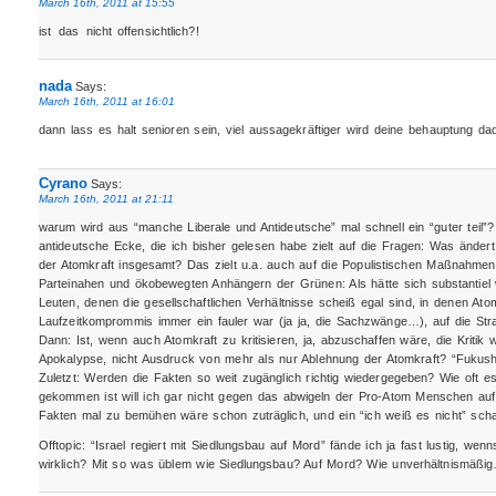
March 16th, 2011 at 15:55
ist das nicht offensichtlich?!
nada
Says:
March 16th, 2011 at 16:01
dann lass es halt senioren sein, viel aussagekräftiger wird deine behauptung da
Cyrano
Says:
March 16th, 2011 at 21:11
warum wird aus “manche Liberale und Antideutsche” mal schnell ein “guter teil”?
antideutsche Ecke, die ich bisher gelesen habe zielt auf die Fragen: Was änder
der Atomkraft insgesamt? Das zielt u.a. auch auf die Populistischen Maßnahmen
Parteinahen und ökobewegten Anhängern der Grünen: Als hätte sich substantiel 
Leuten, denen die gesellschaftlichen Verhältnisse scheiß egal sind, in denen Atom
Laufzeitkomprommis immer ein fauler war (ja ja, die Sachzwänge…), auf die St
Dann: Ist, wenn auch Atomkraft zu kritisieren, ja, abzuschaffen wäre, die Kritik 
Apokalypse, nicht Ausdruck von mehr als nur Ablehnung der Atomkraft? “Fukushim
Zuletzt: Werden die Fakten so weit zugänglich richtig wiedergegeben? Wie oft
gekommen ist will ich gar nicht gegen das abwigeln der Pro-Atom Menschen auf 
Fakten mal zu bemühen wäre schon zuträglich, und ein “ich weiß es nicht” schad
Offtopic: “Israel regiert mit Siedlungsbau auf Mord” fände ich ja fast lustig, wenn
wirklich? Mit so was üblem wie Siedlungsbau? Auf Mord? Wie unverhältnismäßi