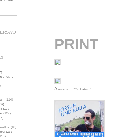
DERSWO
PRINT
ES
2)
abgeholt
(5)
)
Übersetzung "Sin Patrón"
sen
(124)
06)
te
(178)
us
(124)
5)
ifellust
(18)
mor
(277)
118)