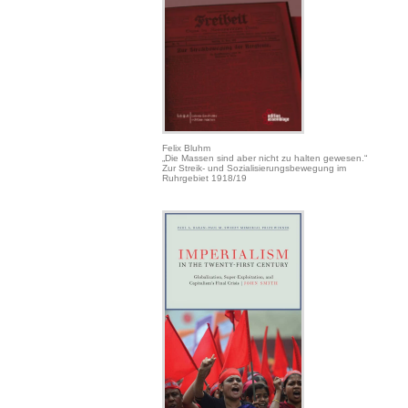
Felix Bluhm
„Die Massen sind aber nicht zu halten gewesen.“
Zur Streik- und Sozialisierungsbewegung im
Ruhrgebiet 1918/19