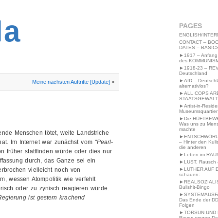
2MWW4N64EB9P
la
PAGES
ENGLISH/INTER
CONTACT – BOO
DATES – BASIC
►1917 – Anfang
des KOMMUNIS
►1918-23 – RE
Deutschland
►AfD – Deutsch
Meine nächsten Auftritte [Update]
»
alternativlos?
►ALL COPS AR
STAATSGEWALT
►Artist-in-Resid
Museumsquartier
►Die HÜFTBEW
Was uns zu Men
machte
nde Menschen tötet, weite Landstriche
►ENTSCHWÖRU
hat. Im Internet war zunächst vom
“Pearl-
– Hinter den Kuli
die anderen
 früher stattfinden würde oder dies nur
►Leben im RAU
ffassung durch, das Ganze sei ein
►LUST, Rausch &
►LUTHER AUF 
erbrochen vielleicht noch von
schauen:
, wessen Atompolitik wie verfehlt
►REALSOZIALI
Bullshit-Bingo
risch oder zu zynisch reagieren würde.
►SYSTEMAUSFAL
 Regierung ist gestern krachend
Das Ende der DD
Folgen
►TORSUN UND 
Raven wegen De