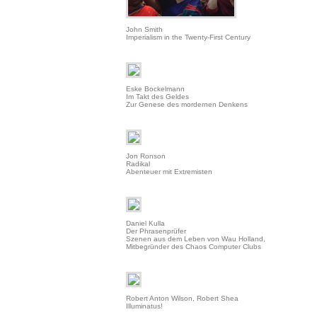
John Smith
Imperialism in the Twenty-First Century
Eske Bockelmann
Im Takt des Geldes
Zur Genese des mordernen Denkens
Jon Ronson
Radikal
Abenteuer mit Extremisten
Daniel Kulla
Der Phrasenprüfer
Szenen aus dem Leben von Wau Holland,
Mitbegründer des Chaos Computer Clubs
Robert Anton Wilson, Robert Shea
Illuminatus!