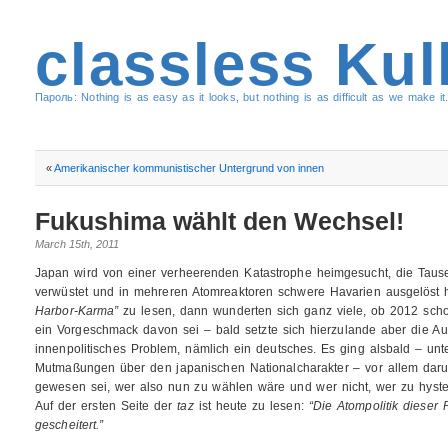
classless Kul
Пароль: Nothing is as easy as it looks, but nothing is as difficult as we make it.
«
Amerikanischer kommunistischer Untergrund von innen
Fukushima wählt den Wechsel!
March 15th, 2011
Japan wird von einer verheerenden Katastrophe heimgesucht, die Tause
verwüstet und in mehreren Atomreaktoren schwere Havarien ausgelöst 
Harbor-Karma”
zu lesen, dann wunderten sich ganz viele, ob 2012 schon
ein Vorgeschmack davon sei – bald setzte sich hierzulande aber die Au
innenpolitisches Problem, nämlich ein deutsches. Es ging alsbald – unt
Mutmaßungen über den japanischen Nationalcharakter – vor allem darum
gewesen sei, wer also nun zu wählen wäre und wer nicht, wer zu hyste
Auf der ersten Seite der
taz
ist heute zu lesen:
“Die Atompolitik dieser
gescheitert.”