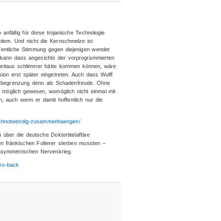
 anfällig für diese trojanische Technologie
blem. Und nicht die Kernschmelze ist
fentliche Stimmung gegen diejenigen wendet
 kann dass angesichts der vorprogrammierten
 weitaus schlimmer hätte kommen können, wäre
on erst später eingetreten. Auch dass Wulff
ensbegrenzung denn als Schadenfreude. Ohne
 möglich gewesen, womöglich nicht einmal mit
 auch wenn er damit hoffentlich nur die
-sachnotwendig-zusammenhaengen/
 über die deutsche Doktortitelaffäre
den fränkischen Folterer sterben mussten –
asymmetrischen Nervenkrieg.
pes-back