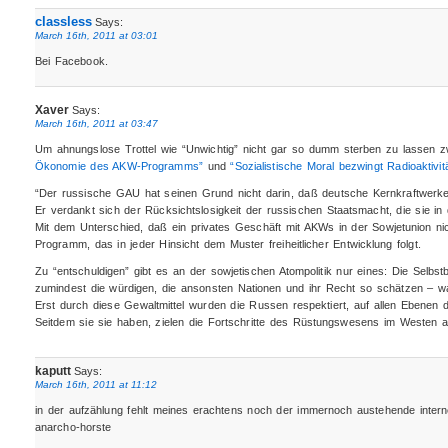
classless
Says:
March 16th, 2011 at 03:01
Bei Facebook.
Xaver
Says:
March 16th, 2011 at 03:47
Um ahnungslose Trottel wie “Unwichtig” nicht gar so dumm sterben zu lassen 
Ökonomie des AKW-Programms”
und
“Sozialistische Moral bezwingt Radioaktivit
“Der russische GAU hat seinen Grund nicht darin, daß deutsche Kernkraftwerke
Er verdankt sich der Rücksichtslosigkeit der russischen Staatsmacht, die sie in d
Mit dem Unterschied, daß ein privates Geschäft mit AKWs in der Sowjetunion nich
Programm, das in jeder Hinsicht dem Muster freiheitlicher Entwicklung folgt.
Zu “entschuldigen” gibt es an der sowjetischen Atompolitik nur eines: Die Selbs
zumindest die würdigen, die ansonsten Nationen und ihr Recht so schätzen – wa
Erst durch diese Gewaltmittel wurden die Russen respektiert, auf allen Ebenen 
Seitdem sie sie haben, zielen die Fortschritte des Rüstungswesens im Westen a
kaputt
Says:
March 16th, 2011 at 11:12
in der aufzählung fehlt meines erachtens noch der immernoch austehende internet
anarcho-horste