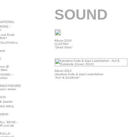
SOUND
NATIONAL
KING –
S
 und Ende
MUS?
Album 2016
VOLUTION in
CLASTAH
"Dead Stars"
land
E
ence @
 Wien
Album 2012
classless Kulla & istari Lasterfahrer
EGUNG –
"Auf- & Zustände"
schen
NGSTHEORIE
ssen: immer
SCH
 Zweifel
DAS MAUL
SMUS-
L ’89/’90 –
R und die
KULLA:
utschland