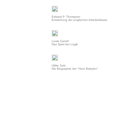
Edward P. Thompson
Entstehung der englischen Arbeiterklasse
Lewis Carroll
Das Spiel der Logik
Ulrike Sals
Die Biographie der "Hure Babylon"