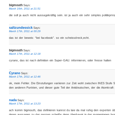
bigmouth
Says:
March 16th, 2011 at 21:51
die soll ja auch nicht aussagekräftig sein. ist ja auch ein sehr simples politikpri
saltzundessick
Says:
March 17th, 2011 at 00:29
das ist der beweis: “bei facebook”. so ein scheissdreck,echt.
bigmouth
Says:
March 17th, 2011 at 12:18
cyrano, das ist nach definition ein Super-GAU. informieren, oder fresse halten
Cyrano
Says:
March 17th, 2011 at 12:46
ok, mein Fehler. Die Einstufungen variieren zur Zeit wohl zwischen INES Stufe 5
den anderen Punkten, und dieser gute Teil der Antideutschen, der die Atomkraft ab
nada
Says:
March 17th, 2011 at 13:23
ach komm bigmouth, das definieren kannst du laie da mal ruhig den experten üb
deren aussagen zu der ganzen scheiße denn überhaupt in der momentanen hyst