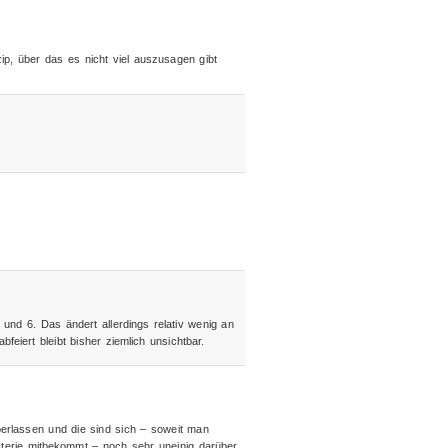
nzip, über das es nicht viel auszusagen gibt
 und 6. Das ändert allerdings relativ wenig an
feiert bleibt bisher ziemlich unsichtbar.
erlassen und die sind sich – soweit man
erie mitbekommt – noch sehr uneinig darüber