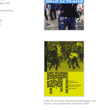
Jefes
(30)
eobachtung
3)
)
Kulla als Teil eines Übersetzungskollektivs von
Texten zum griechischen Aufstand 2008