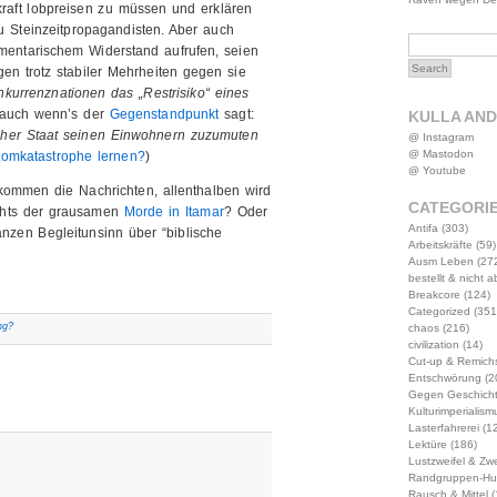
raft lobpreisen zu müssen und erklären
u Steinzeitpropagandisten. Aber auch
amentarischem Widerstand aufrufen, seien
en trotz stabiler Mehrheiten gegen sie
nkurrenznationen das „Restrisiko“ eines
auch wenn’s der
Gegenstandpunkt
sagt:
KULLA AN
scher Staat seinen Einwohnern zuzumuten
@ Instagram
@ Mastodon
omkatastrophe lernen?
)
@ Youtube
kommen die Nachrichten, allenthalben wird
CATEGORI
chts der grausamen
Morde in Itamar
? Oder
Antifa
(303)
zen Begleitunsinn über “biblische
Arbeitskräfte
(59)
Ausm Leben
(27
bestellt & nicht 
Breakcore
(124)
Categorized
(351
ng?
chaos
(216)
civilization
(14)
Cut-up & Remich
Entschwörung
(2
Gegen Geschich
Kulturimperialism
Lasterfahrerei
(12
Lektüre
(186)
Lustzweifel & Zwe
Randgruppen-Hu
Rausch & Mittel
(