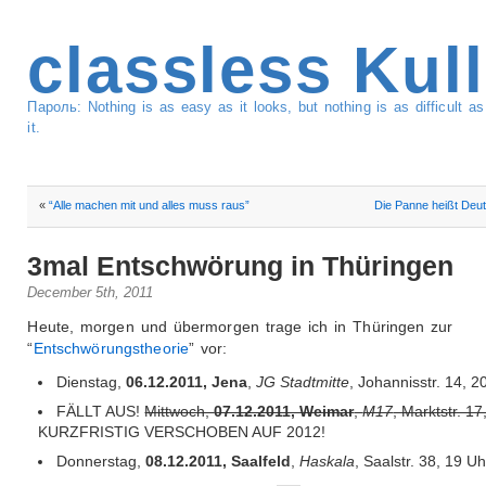
classless Kul
Пароль: Nothing is as easy as it looks, but nothing is as difficult 
it.
«
“Alle machen mit und alles muss raus”
Die Panne heißt Deu
3mal Entschwörung in Thüringen
December 5th, 2011
Heute, morgen und übermorgen trage ich in Thüringen zur
“
Entschwörungstheorie
” vor:
Dienstag,
06.12.2011, Jena
,
JG Stadtmitte
, Johannisstr. 14, 2
FÄLLT AUS!
Mittwoch,
07.12.2011, Weimar
,
M17
, Marktstr. 17
KURZFRISTIG VERSCHOBEN AUF 2012!
Donnerstag,
08.12.2011, Saalfeld
,
Haskala
, Saalstr. 38, 19 Uh