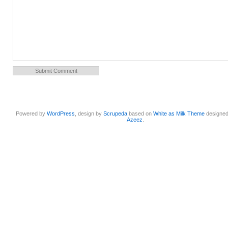
Powered by
WordPress
, design by
Scrupeda
based on
White as Milk Theme
designe
Azeez
.