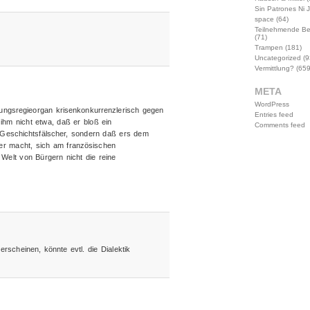
Sin Patrones Ni 
space
(64)
Teilnehmende B
(71)
Trampen
(181)
Uncategorized
(9
Vermittlung?
(659
META
WordPress
nungsregieorgan krisenkonkurrenzlerisch gegen
Entries feed
hm nicht etwa, daß er bloß ein
Comments feed
er Geschichtsfälscher, sondern daß ers dem
der macht, sich am französischen
 Welt von Bürgern nicht die reine
rscheinen, könnte evtl. die Dialektik