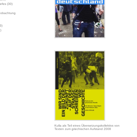
Jefes
(30)
eobachtung
3)
)
Kulla als Teil eines Übersetzungskollektivs von
Texten zum griechischen Aufstand 2008