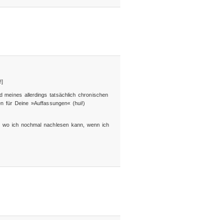
!]
d meines allerdings tatsächlich chronischen
gen für Deine »Auffassungen« (hui!)
, wo ich nochmal nachlesen kann, wenn ich