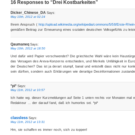
16 Responses to “Drei Kostbarkeiten”
Dicker_Chinese_DA
Says:
May 10th, 2012 at 02:24
Ihrem Anspruch (
http://upload.wikimedia.org/wikipedia/commons/5/58/Erste-Rhein
gemäßen Beitrag zur Erneuerung eines sozialen deutschen Volksgefühls zu leist
Qaumaneq
Says:
May 10th, 2012 at 18:50
Und dafür wird Papier verschwendet? Die griechische Wahl wäre kein Haustürge
das Versagen des Areva-Konzerns entschieden, und Merkels Unfähigkeit in Euro
der Deutschen? Das ist ja derart stumpf, banal und entstellt dass nicht nur kon
sein dürften, sondern auch Erklärungen wie derartige Desinformationen zustan
*pi*
Says:
May 11th, 2012 at 10:57
Ich hatte wg. dieser Kurzmeldungen auf Seite 1 unten rechts vor Monaten mal e
Redakteur … der darauf fand, daß ich humorlos sei. *pi*
classless
Says:
May 11th, 2012 at 13:31
Hm, sie schaffen es immer noch, sich zu toppen!