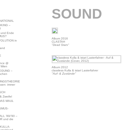
SOUND
NATIONAL
KING –
S
 und Ende
MUS?
Album 2016
VOLUTION in
CLASTAH
"Dead Stars"
land
E
ence @
 Wien
Album 2012
classless Kulla & istari Lasterfahrer
EGUNG –
"Auf- & Zustände"
schen
NGSTHEORIE
ssen: immer
SCH
 Zweifel
DAS MAUL
SMUS-
L ’89/’90 –
R und die
KULLA:
utschland