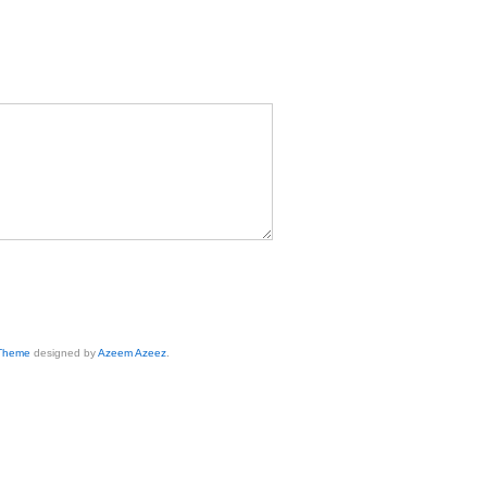
 Theme
designed by
Azeem Azeez
.