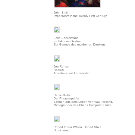
John Smith
Imperialism in the Twenty-First Century
Eske Bockelmann
Im Takt des Geldes
Zur Genese des mordernen Denkens
Jon Ronson
Radikal
Abenteuer mit Extremisten
Daniel Kulla
Der Phrasenprüfer
Szenen aus dem Leben von Wau Holland,
Mitbegründer des Chaos Computer Clubs
Robert Anton Wilson, Robert Shea
Illuminatus!