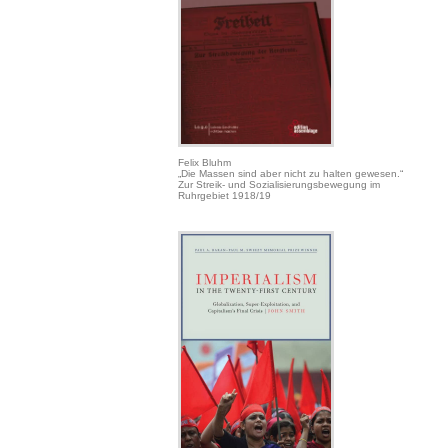
Felix Bluhm
„Die Massen sind aber nicht zu halten gewesen.“
Zur Streik- und Sozialisierungsbewegung im
Ruhrgebiet 1918/19