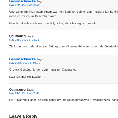
Gehirnschnecke
Says:
May 17th, 2012 at 10:50
Und wenn ich mich nach einem warmen Sommer sehne, dann fordere ich natürl
wenn es mitten im Dezember wäre…
Manchmal sehne ich mich nach Quellen, die ich vergiften könnte.
Qaumaneq
Says:
May 21st, 2012 at 18:13
Zählt das noch als sinnloser Beitrag zum Klimawandel oder schon als Geständn
Gehirnschnecke
Says:
May 22nd, 2012 at 06:18
Oh, ein Geständnis vor dem Inquisitor Qaumaneq!
Kauf Dir mal ein Lexikon…
Qaumaneq
Says:
May 24th, 2012 at 20:35
Die Einlassung dass es sich dabei um ein autoaggressives Gewaltmonopol hande
Leave a Reply