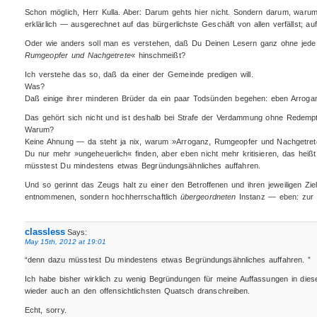
Schon möglich, Herr Kulla. Aber: Darum gehts hier nicht. Sondern darum, warum
erklärlich — ausgerechnet auf das bürgerlichste Geschäft von allen verfällst; auf
Oder wie anders soll man es verstehen, daß Du Deinen Lesern ganz ohne jede
Rumgeopfer und Nachgetrete
« hinschmeißt?
Ich verstehe das so, daß da einer der Gemeinde predigen will.
Was?
Daß einige ihrer minderen Brüder da ein paar Todsünden begehen: eben Arrog
Das gehört sich nicht und ist deshalb bei Strafe der Verdammung ohne Redempt
Warum?
Keine Ahnung — da steht ja nix, warum »Arroganz, Rumgeopfer und Nachgetrete« 
Du nur mehr »ungeheuerlich« finden, aber eben nicht mehr kritisieren, das hei
müsstest Du mindestens etwas Begründungsähnliches auffahren.
Und so gerinnt das Zeugs halt zu einer den Betroffenen und ihren jeweiligen Zi
entnommenen, sondern hochherrschaftlich
übergeordneten
Instanz — eben: zur 
classless
Says:
May 15th, 2012 at 19:01
“denn dazu müsstest Du mindestens etwas Begründungsähnliches auffahren. ”
Ich habe bisher wirklich zu wenig Begründungen für meine Auffassungen in dies
wieder auch an den offensichtlichsten Quatsch dranschreiben.
Echt, sorry.