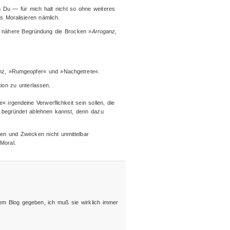
 Du — für mich halt nicht so ohne weiteres
s Moralisieren nämlich.
 nähere Begründung die Brocken »
Arroganz,
anz, »Rumgeopfer« und »Nachgetrete«.
ion zu unterlassen.
irgendeine Verwerflichkeit sein sollen, die
ßt begründet ablehnen kannst, denn dazu
elen und Zwecken nicht unmittelbar
Moral.
em Blog gegeben, ich muß sie wirklich immer