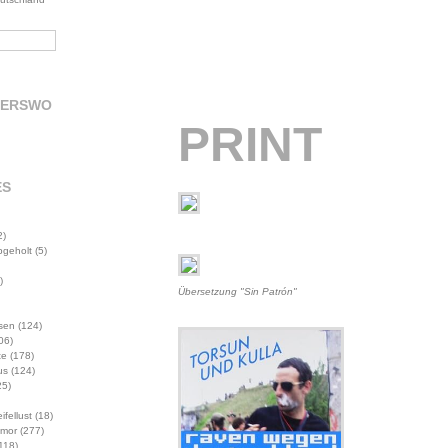
DERSWO
PRINT
ES
2)
abgeholt
(5)
)
Übersetzung "Sin Patrón"
sen
(124)
06)
te
(178)
us
(124)
5)
ifellust
(18)
mor
(277)
118)