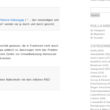
-Neckar-Zeitung.jpg
) “… den notwendigen und
en” werden sie ja durch und durch gerecht.
KULLA AN
@ Instagram
@ Mastodon
@ Youtube
CATEGORI
schäft gewesen, die in Frankreich nicht durch
pa politisch zu überzeugen nicht das Problem
Antifa
(303)
krete Zahlen zur Umweltbelastung interessant
Arbeitskräfte
(59)
Ausm Leben
(27
dekommen.
bestellt & nicht 
Breakcore
(124)
Categorized
(351
chaos
(216)
civilization
(14)
inen Mailverkehr mit dem örtlichen RNZ-
Cut-up & Remich
Entschwörung
(2
Gegen Geschich
Kulturimperialism
Lasterfahrerei
(12
Lektüre
(186)
Lustzweifel & Zwe
Randgruppen-Hu
Rausch & Mittel
(