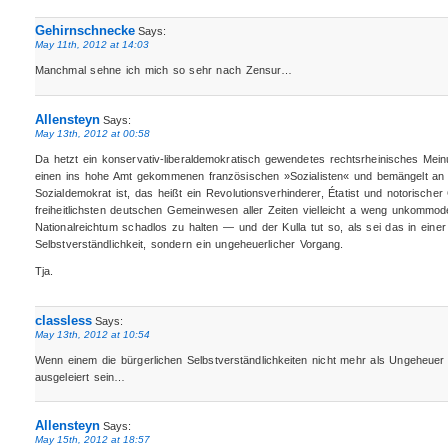
Gehirnschnecke
Says:
May 11th, 2012 at 14:03
Manchmal sehne ich mich so sehr nach Zensur…
Allensteyn
Says:
May 13th, 2012 at 00:58
Da hetzt ein konservativ-liberaldemokratisch gewendetes rechtsrheinisches Mei
einen ins hohe Amt gekommenen französischen »Sozialisten« und bemängelt an i
Sozialdemokrat ist, das heißt ein Revolutionsverhinderer, Étatist und notorisch
freiheitlichsten deutschen Gemeinwesen aller Zeiten vielleicht a weng unkommo
Nationalreichtum schadlos zu halten — und der Kulla tut so, als sei das in einer
Selbstverständlichkeit, sondern ein ungeheuerlicher Vorgang.
Tja.
classless
Says:
May 13th, 2012 at 10:54
Wenn einem die bürgerlichen Selbstverständlichkeiten nicht mehr als Ungeheuer e
ausgeleiert sein…
Allensteyn
Says:
May 15th, 2012 at 18:57