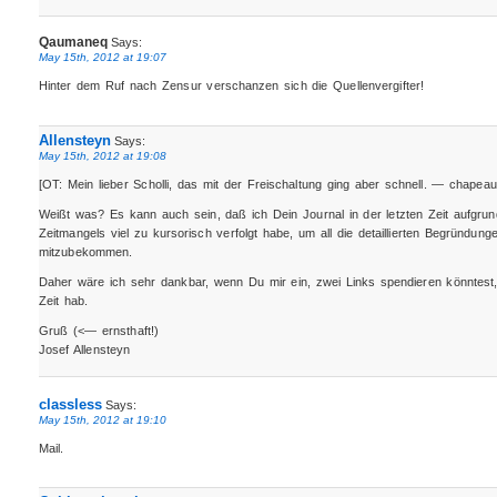
Qaumaneq
Says:
May 15th, 2012 at 19:07
Hinter dem Ruf nach Zensur verschanzen sich die Quellenvergifter!
Allensteyn
Says:
May 15th, 2012 at 19:08
[OT: Mein lieber Scholli, das mit der Freischaltung ging aber schnell. — chapeau
Weißt was? Es kann auch sein, daß ich Dein Journal in der letzten Zeit aufgrun
Zeitmangels viel zu kursorisch verfolgt habe, um all die detaillierten Begründun
mitzubekommen.
Daher wäre ich sehr dankbar, wenn Du mir ein, zwei Links spendieren könntest
Zeit hab.
Gruß (<— ernsthaft!)
Josef Allensteyn
classless
Says:
May 15th, 2012 at 19:10
Mail.