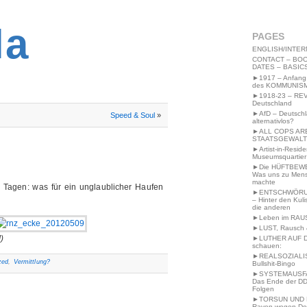
2MWW4N64EB9P
la
PAGES
ENGLISH/INTER
CONTACT – BOO
DATES – BASIC
►1917 – Anfang
des KOMMUNIS
►1918-23 – RE
Deutschland
►AfD – Deutsch
Speed & Soul
»
alternativlos?
►ALL COPS AR
STAATSGEWALT
►Artist-in-Resid
Museumsquartier
►Die HÜFTBEW
Was uns zu Men
machte
 Tagen: was für ein unglaublicher Haufen
►ENTSCHWÖRU
– Hinter den Kuli
die anderen
►Leben im RAU
►LUST, Rausch &
)
►LUTHER AUF 
schauen:
►REALSOZIALI
zed
,
Vermittlung?
Bullshit-Bingo
►SYSTEMAUSFAL
Das Ende der DD
Folgen
►TORSUN UND 
Raven wegen De