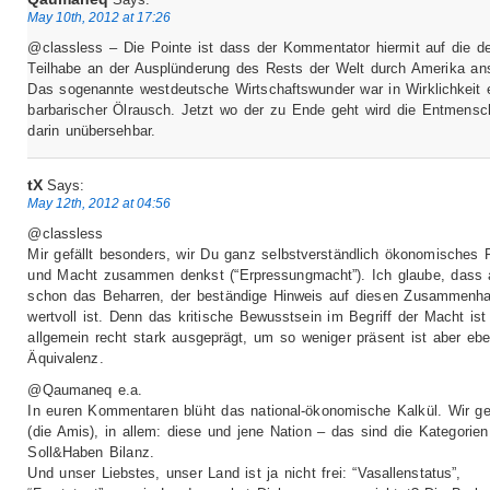
May 10th, 2012 at 17:26
@classless – Die Pointe ist dass der Kommentator hiermit auf die d
Teilhabe an der Ausplünderung des Rests der Welt durch Amerika ans
Das sogenannte westdeutsche Wirtschaftswunder war in Wirklichkeit 
barbarischer Ölrausch. Jetzt wo der zu Ende geht wird die Entmensc
darin unübersehbar.
tX
Says:
May 12th, 2012 at 04:56
@classless
Mir gefällt besonders, wir Du ganz selbstverständlich ökonomisches P
und Macht zusammen denkst (“Erpressungmacht”). Ich glaube, dass a
schon das Beharren, der beständige Hinweis auf diesen Zusammenh
wertvoll ist. Denn das kritische Bewusstsein im Begriff der Macht ist
allgemein recht stark ausgeprägt, um so weniger präsent ist aber eb
Äquivalenz.
@Qaumaneq e.a.
In euren Kommentaren blüht das national-ökonomische Kalkül. Wir g
(die Amis), in allem: diese und jene Nation – das sind die Kategorien
Soll&Haben Bilanz.
Und unser Liebstes, unser Land ist ja nicht frei: “Vasallenstatus”,