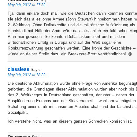
May 9th, 2012 at 17:32
Tja, dann erkläre doch mal, wie die Deutschen dahin kommen konnt
sie sich das alles ohne Armee (John Stewart) hinbekommen haben 
2. Weltkrieg. Ohne Dollarkredite und die militärische Aufzüchtung als
Frontstadt mit Hilfe der Amis wäre das tatsächlich ein faktischer Mo
Plan hier gewesen. So konnten Dollar akkumuliert und mit dem
wirtschaftlichen Erfolg in Europa und auf der Welt sogar eine
Konkurrenzwährung geschaffen werden. Eine Ironie der Geschichte – 
würde an deiner Stelle dazu ein Breakcore-Brett veröffentlichen! 😀
classless
Says:
May 9th, 2012 at 18:22
Die deutsche Akkumulation wurde ohne Frage von Amerika begünstig
gefördert, die Grundlagen dieser Akkumulation wurden aber noch bis
des 2. Weltkrieges in Deutschland geschaffen, darunter – neben der
Ausplünderung Europas und der Sklavenarbeit – wohl am wichtigsten
Schaffung einer stark militarisierten Arbeiterschaft und der faschistis
Sozialpakt.
Ich verstehe nicht, was an diesem ganzen Schrecken komisch ist.
Qaumaneq
Says: