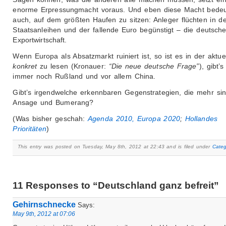
enorme Erpressungmacht voraus. Und eben diese Macht bedeu
auch, auf dem größten Haufen zu sitzen: Anleger flüchten in d
Staatsanleihen und der fallende Euro begünstigt – die deutsch
Exportwirtschaft.
Wenn Europa als Absatzmarkt ruiniert ist, so ist es in der aktue
konkret
zu lesen (Kronauer:
“Die neue deutsche Frage”
), gibt’s
immer noch Rußland und vor allem China.
Gibt’s irgendwelche erkennbaren Gegenstrategien, die mehr sin
Ansage und Bumerang?
(Was bisher geschah:
Agenda 2010, Europa 2020
;
Hollandes
Prioritäten
)
This entry was posted on Tuesday, May 8th, 2012 at 22:43 and is filed under
Categ
11 Responses to “Deutschland ganz befreit”
Gehirnschnecke
Says:
May 9th, 2012 at 07:06