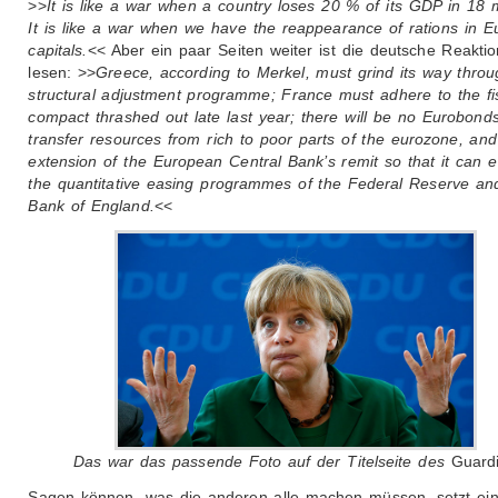
>>
It is like a war when a country loses 20 % of its GDP in 18 
It is like a war when we have the reappearance of rations in 
capitals.
<< Aber ein paar Seiten weiter ist die deutsche Reakti
lesen: >>
Greece, according to Merkel, must grind its way throug
structural adjustment programme; France must adhere to the fi
compact thrashed out late last year; there will be no Eurobonds
transfer resources from rich to poor parts of the eurozone, an
extension of the European Central Bank’s remit so that it can 
the quantitative easing programmes of the Federal Reserve an
Bank of England.
<<
Das war das passende Foto auf der Titelseite des
Guard
Sagen können, was die anderen alle machen müssen, setzt ei