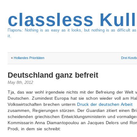
classless Kul
Пароль: Nothing is as easy as it looks, but nothing is as difficult 
it.
«
Hollandes Prioritäten
Drei Kostb
Deutschland ganz befreit
May 8th, 2012
Tja, das war wohl irgendwie nichts mit der Befreiung der Welt
Deutschen. Zumindest Europa hat sie schon wieder voll am Hal
Volkswirtschaften brechen unterm
Druck der deutschen Arbeit
zusammen, Regierungen stürzen. Der
Guardian
zitiert einen Br
scheidenden griechischen Entwicklungsministerin und vormalig
Kommissarin Anna Diamantopoulou an Jacques Delors und Ro
Prodi, in dem sie schreibt: