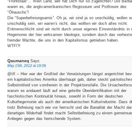
“Frontstaat”… mein Land, wer hat Dich nur so zugerichtet? Die Barba
waren es, die anglo-amerikanischen Regisseure und Profiteure des
“Ölrauschs”!
Die “Superbefreiungsamis”. Oh ja, wir sind ja so unschuldig, wollen w
unschuldig sein, wir waren’s nicht, das wollten wir doch alles nicht.
Entmenschlicht sind wir nicht durch unser eigenes Einverständnis in 
Hegemonie der hier wirksamen Ideologie, sondern durch das verhexte
fremder Mächte, die uns in den Kapitalismus getrieben haben.
WTF!?!
Qaumaneq
Says:
May 15th, 2012 at 19:06
@tX – Hier war der Großteil der Verwüstungen längst angerichtet bev
ein kapitalistisches Amerika überhaupt gab, daher steckt patriotische
Selbstmitleid von vornherein in der Projektionsfalle. Die Ursachenfor
warum es andauert läuft auf eine geteilte Überidentifikation mit der
faschistischen Kontinuität hinaus, sowohl in Form der deutschen
Kulturhegemonie als auch der amerikanischen Kulturindustrie. Dass d
trotz Befreiung nach wie vor herrscht und die Banalität der Macht dar
derartigen Widerhall findet macht Selbstbefreiung zu einem gemeins
Anliegen gegen das herrschende System.