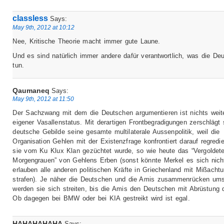
classless
Says:
May 9th, 2012 at 10:12
Nee, Kritische Theorie macht immer gute Laune.
Und es sind natürlich immer andere dafür verantwortlich, was die De
tun.
Qaumaneq
Says:
May 9th, 2012 at 11:50
Der Sachzwang mit dem die Deutschen argumentieren ist nichts weite
eigener Vasallenstatus. Mit derartigen Frontbegradigungen zerschlägt
deutsche Gebilde seine gesamte multilaterale Aussenpolitik, weil die
Organisation Gehlen mit der Existenzfrage konfrontiert darauf regredi
sie vom Ku Klux Klan gezüchtet wurde, so wie heute das “Vergoldet
Morgengrauen” von Gehlens Erben (sonst könnte Merkel es sich nich
erlauben alle anderen politischen Kräfte in Griechenland mit Mißacht
strafen). Je näher die Deutschen und die Amis zusammenrücken um
werden sie sich streiten, bis die Amis den Deutschen mit Abrüstung 
Ob dagegen bei BMW oder bei KIA gestreikt wird ist egal.
HAHAHAHAHA
Says: