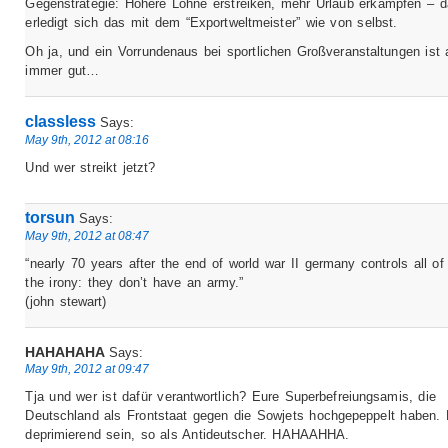
Gegenstrategie: Höhere Löhne erstreiken, mehr Urlaub erkämpfen – 
erledigt sich das mit dem “Exportweltmeister” wie von selbst.
Oh ja, und ein Vorrundenaus bei sportlichen Großveranstaltungen ist
immer gut…
classless
Says:
May 9th, 2012 at 08:16
Und wer streikt jetzt?
torsun
Says:
May 9th, 2012 at 08:47
“nearly 70 years after the end of world war II germany controls all of
the irony: they don’t have an army.”
(john stewart)
HAHAHAHA
Says:
May 9th, 2012 at 09:47
Tja und wer ist dafür verantwortlich? Eure Superbefreiungsamis, die
Deutschland als Frontstaat gegen die Sowjets hochgepeppelt haben.
deprimierend sein, so als Antideutscher. HAHAAHHA.