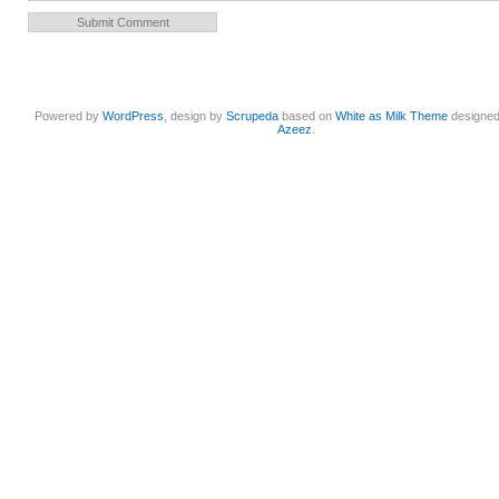
Powered by
WordPress
, design by
Scrupeda
based on
White as Milk Theme
designe
Azeez
.