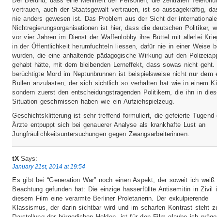
Der Befund, dass eine Mehrheit der Personen, die zentralen Telefon
vertrauen, auch der Staatsgewalt vertrauen, ist so aussagekräftig, d
nie anders gewesen ist. Das Problem aus der Sicht der international
Nichtregierungsorganisationen ist hier, dass die deutschen Politiker, 
vor vier Jahren im Dienst der Waffenlobby ihre Büttel mit allerlei Krie
in der Öffentlichkeit herumfuchteln liessen, dafür nie in einer Weise b
wurden, die eine anhaltende pädagogische Wirkung auf den Polizeiap
gehabt hätte, mit dem bleibenden Lerneffekt, dass sowas nicht geht.
berüchtigte Mord im Neptunbrunnen ist beispielsweise nicht nur dem 
Bullen anzulasten, der sich sichtlich so verhalten hat wie in einem Kil
sondern zuerst den entscheidungstragenden Politikern, die ihn in die
Situation geschmissen haben wie ein Aufziehspielzeug.
Geschichtsklitterung ist sehr treffend formuliert, die gefeierte Tugend
Ärzte entpuppt sich bei genauerer Analyse als krankhafte Lust an
Jungfräulichkeitsuntersuchungen gegen Zwangsarbeiterinnen.
tX
Says:
January 21st, 2014 at 19:54
Es gibt bei “Generation War” noch einen Aspekt, der soweit ich wei
Beachtung gefunden hat: Die einzige hasserfüllte Antisemitin in Zivil i
diesem Film eine verarmte Berliner Proletarierin. Der exkulpierende
Klassismus, der darin sichtbar wird und im scharfen Kontrast steht z
Darstellung der bürgerlichen Helden, ist für den Film glaube ich präg