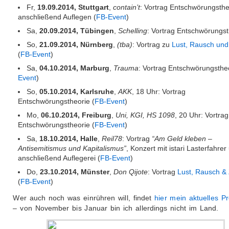
Fr,
19.09.2014, Stuttgart
,
contain’t
: Vortrag Entschwörungsthe
anschließend Auflegen (
FB-Event
)
Sa,
20.09.2014, Tübingen
,
Schelling
: Vortrag Entschwörungst
So,
21.09.2014, Nürnberg
,
(tba)
: Vortrag zu
Lust, Rausch und
(
FB-Event
)
Sa,
04.10.2014, Marburg
,
Trauma
: Vortrag Entschwörungstheo
Event
)
So,
05.10.2014, Karlsruhe
,
AKK
, 18 Uhr: Vortrag
Entschwörungstheorie (
FB-Event
)
Mo,
06.10.2014, Freiburg
,
Uni, KGI, HS 1098
, 20 Uhr: Vortrag
Entschwörungstheorie (
FB-Event
)
Sa,
18.10.2014, Halle
,
Reil78
: Vortrag
“Am Geld kleben –
Antisemitismus und Kapitalismus”
, Konzert mit istari Lasterfahrer
anschließend Auflegerei (
FB-Event
)
Do,
23.10.2014, Münster
,
Don Qijote
: Vortrag
Lust, Rausch & 
(
FB-Event
)
Wer auch noch was einrühren will, findet
hier mein aktuelles 
– von November bis Januar bin ich allerdings nicht im Land.