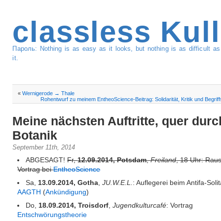
classless Kul
Пароль: Nothing is as easy as it looks, but nothing is as difficult 
it.
«
Wernigerode → Thale
Rohentwurf zu meinem EntheoScience-Beitrag: Solidarität, Kritik und Begriff
Meine nächsten Auftritte, quer durc
Botanik
September 11th, 2014
ABGESAGT!
Fr,
12.09.2014, Potsdam
,
Freiland
, 18 Uhr: Rau
Vortrag bei
EntheoScience
Sa,
13.09.2014, Gotha
,
JU.W.E.L.
: Auflegerei beim Antifa-Soli
AAGTH
(
Ankündigung
)
Do,
18.09.2014, Troisdorf
,
Jugendkulturcafé
: Vortrag
Entschwörungstheorie