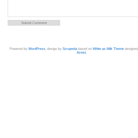
Powered by
WordPress
, design by
Scrupeda
based on
White as Milk Theme
designe
Azeez
.