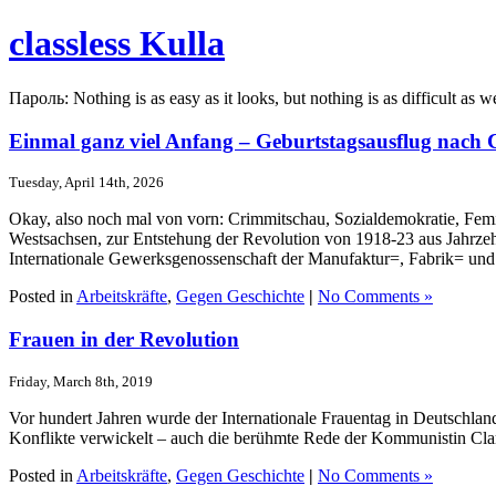
classless Kulla
Пароль: Nothing is as easy as it looks, but nothing is as difficult as w
Einmal ganz viel Anfang – Geburtstagsausflug nach
Tuesday, April 14th, 2026
Okay, also noch mal von vorn: Crimmitschau, Sozialdemokratie, Fem
Westsachsen, zur Entstehung der Revolution von 1918-23 aus Jahrzeh
Internationale Gewerksgenossenschaft der Manufaktur=, Fabrik= und 
Posted in
Arbeitskräfte
,
Gegen Geschichte
|
No Comments »
Frauen in der Revolution
Friday, March 8th, 2019
Vor hundert Jahren wurde der Internationale Frauentag in Deutschland 
Konflikte verwickelt – auch die berühmte Rede der Kommunistin Clar
Posted in
Arbeitskräfte
,
Gegen Geschichte
|
No Comments »