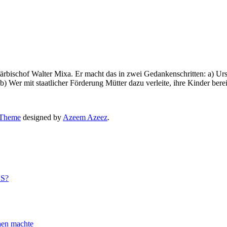
ärbischof Walter Mixa. Er macht das in zwei Gedankenschritten: a) Ursu
” b) Wer mit staatlicher Förderung Mütter dazu verleite, ihre Kinder ber
 Theme
designed by
Azeem Azeez
.
US?
n machte