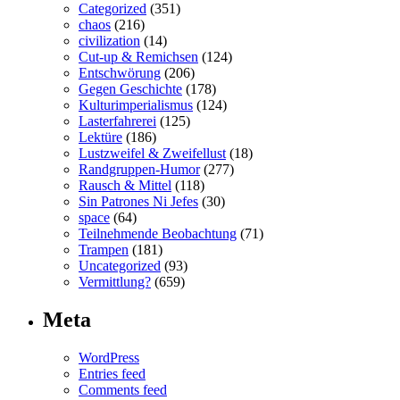
Categorized
(351)
chaos
(216)
civilization
(14)
Cut-up & Remichsen
(124)
Entschwörung
(206)
Gegen Geschichte
(178)
Kulturimperialismus
(124)
Lasterfahrerei
(125)
Lektüre
(186)
Lustzweifel & Zweifellust
(18)
Randgruppen-Humor
(277)
Rausch & Mittel
(118)
Sin Patrones Ni Jefes
(30)
space
(64)
Teilnehmende Beobachtung
(71)
Trampen
(181)
Uncategorized
(93)
Vermittlung?
(659)
Meta
WordPress
Entries feed
Comments feed