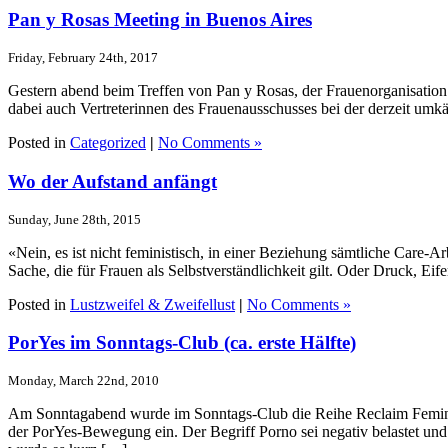
Pan y Rosas Meeting in Buenos Aires
Friday, February 24th, 2017
Gestern abend beim Treffen von Pan y Rosas, der Frauenorganisation 
dabei auch Vertreterinnen des Frauenausschusses bei der derzeit umk
Posted in
Categorized
|
No Comments »
Wo der Aufstand anfängt
Sunday, June 28th, 2015
«Nein, es ist nicht feministisch, in einer Beziehung sämtliche Care-A
Sache, die für Frauen als Selbstverständlichkeit gilt. Oder Druck, E
Posted in
Lustzweifel & Zweifellust
|
No Comments »
PorYes im Sonntags-Club (ca. erste Hälfte)
Monday, March 22nd, 2010
Am Sonntagabend wurde im Sonntags-Club die Reihe Reclaim Feminism 
der PorYes-Bewegung ein. Der Begriff Porno sei negativ belastet und