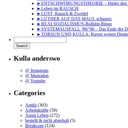
►ENTSCHWÖRUNGSTHEORIE – Hinter den Kuli
►Leben im RAUSCH
►LUST, Rausch & Zweifel
►LUTHER AUF DAS MAUL schauen:
►REALSOZIALISMUS-Bullshit-Bingo
►SYSTEMAUSFALL ’89/’90 – Das Ende der DD
►TORSUN UND KULLA: Raven wegen Deutsc
Kulla anderswo
@ Instagram
@ Mastodon
@ Youtube
Categories
Antifa
(303)
Arbeitskräfte
(59)
Ausm Leben
(272)
bestellt & nicht abgeholt
(5)
Breakcore
(124)