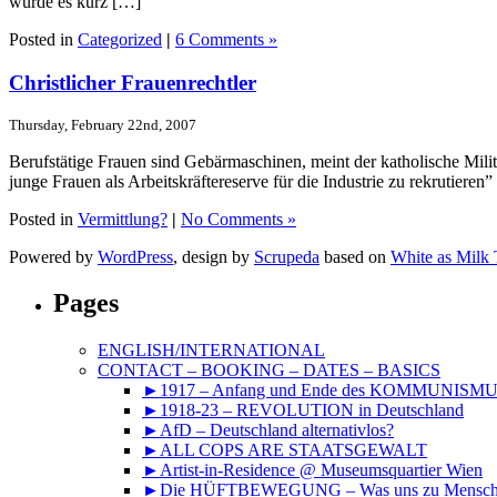
wurde es kurz […]
Posted in
Categorized
|
6 Comments »
Christlicher Frauenrechtler
Thursday, February 22nd, 2007
Berufstätige Frauen sind Gebärmaschinen, meint der katholische Milit
junge Frauen als Arbeitskräftereserve für die Industrie zu rekrutieren
Posted in
Vermittlung?
|
No Comments »
Powered by
WordPress
, design by
Scrupeda
based on
White as Milk
Pages
ENGLISH/INTERNATIONAL
CONTACT – BOOKING – DATES – BASICS
►1917 – Anfang und Ende des KOMMUNISM
►1918-23 – REVOLUTION in Deutschland
►AfD – Deutschland alternativlos?
►ALL COPS ARE STAATSGEWALT
►Artist-in-Residence @ Museumsquartier Wien
►Die HÜFTBEWEGUNG – Was uns zu Mensche