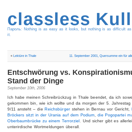
classless Kul
Пароль: Nothing is as easy as it looks, but nothing is as difficult 
it.
«
Lektüre in Thale
11. September 2001, Quersumme ein für all
Entschwörung vs. Konspirationism
Stand der Dinge
September 10th, 2006
Ich habe meinen Schreibrückzug in Thale beendet, da ich sowe
gekommen bin, wie ich wollte und da morgen der 5. Jahrestag
9/11 ansteht – die
Reichsbürger
stehen in Bernau vor Gericht,
Bröckers sitzt in der Urania auf dem Podium
,
die Pogopartei m
Oberbaumbrücke zu einem Terrorziel
. Und sicher gibt es allerle
unterirdische Wortmeldungen überall.