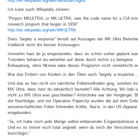
http://en.wikipedia.org/wiki/Mkultra#Origins
”
Ich kann auch Wikipedia zitieren:
“Project MKULTRA, or MK-ULTRA, was the code name for a CIA mind
research program that began in 1950”
http://en.wikipedia.org/wiki/MKULTRA
Dass “largely a response” beruht auf Aussagen der MK Ultra Betreiber
Vielleicht nicht die besten Kronzeugen.
Immerhin hast du ja eingestanden, dass es schon vorher geplant war
Trotzdem beharrst du weiterhin auf deine durch nichts zu belegene
Behauptung, ohne Nkorea wäre dieses Programm nicht verwirklicht w
War das Foltern von Kindern in den 70ern auch “largely a response…
Und das es hier nicht um sämtliche Foltermethoden ging, sondern k
MK Ultra, dass hast du tatsächlich bemerkt? Alle Achtung. Wo hab i
nicht zu MK Ultra was geschrieben? Artischoke war der Vorgänger, Bl
der Nachfolger, und mit Operation Paperclip wurden die auf dem Gebi
wissenschaftlichen Folter führenden Kräfte, Nazis, in den US-Apparat
eingebunden.
“Ja, ich habe noch jede Menge selbst-entlarvender Eingeständnisse a
Und es ist immer noch total originell, wenn du mich der Verschwörun
bezichtigst.”