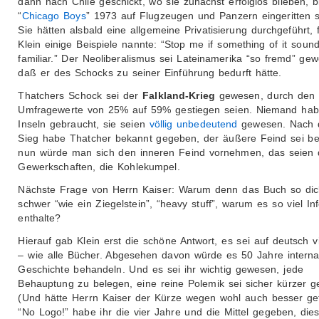
dann nach Chile geschickt, wo sie zunächst erfolglos blieben, b
“
Chicago Boys
” 1973 auf Flugzeugen und Panzern eingeritten s
Sie hätten alsbald eine allgemeine Privatisierung durchgeführt, 
Klein einige Beispiele nannte: “Stop me if something of it soun
familiar.” Der Neoliberalismus sei Lateinamerika “so fremd” ge
daß er des Schocks zu seiner Einführung bedurft hätte.
Thatchers Schock sei der
Falkland-Krieg
gewesen, durch den 
Umfragewerte von 25% auf 59% gestiegen seien. Niemand hab
Inseln gebraucht, sie seien
völlig unbedeutend
gewesen. Nach
Sieg habe Thatcher bekannt gegeben, der äußere Feind sei be
nun würde man sich den inneren Feind vornehmen, das seien 
Gewerkschaften, die Kohlekumpel.
Nächste Frage von Herrn Kaiser: Warum denn das Buch so dick
schwer “wie ein Ziegelstein”, “heavy stuff”, warum es so viel In
enthalte?
Hierauf gab Klein erst die schöne Antwort, es sei auf deutsch vi
– wie alle Bücher. Abgesehen davon würde es 50 Jahre internat
Geschichte behandeln. Und es sei ihr wichtig gewesen, jede
Behauptung zu belegen, eine reine Polemik sei sicher kürzer 
(Und hätte Herrn Kaiser der Kürze wegen wohl auch besser gef
“No Logo!” habe ihr die vier Jahre und die Mittel gegeben, die