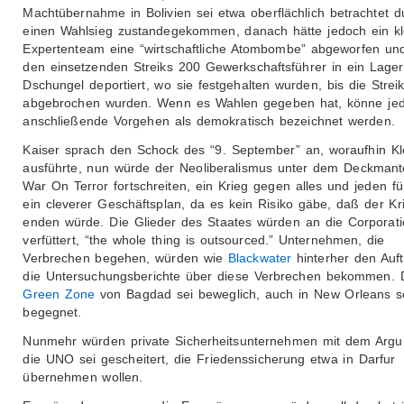
Machtübernahme in Bolivien sei etwa oberflächlich betrachtet d
einen Wahlsieg zustandegekommen, danach hätte jedoch ein kl
Expertenteam eine “wirtschaftliche Atombombe” abgeworfen un
den einsetzenden Streiks 200 Gewerkschaftsführer in ein Lager
Dschungel deportiert, wo sie festgehalten wurden, bis die Strei
abgebrochen wurden. Wenn es Wahlen gegeben hat, könne je
anschließende Vorgehen als demokratisch bezeichnet werden.
Kaiser sprach den Schock des “9. September” an, woraufhin Kl
ausführte, nun würde der Neoliberalismus unter dem Deckmant
War On Terror fortschreiten, ein Krieg gegen alles und jeden fü
ein cleverer Geschäftsplan, da es kein Risiko gäbe, daß der Kr
enden würde. Die Glieder des Staates würden an die Corporat
verfüttert, “the whole thing is outsourced.” Unternehmen, die
Verbrechen begehen, würden wie
Blackwater
hinterher den Auft
die Untersuchungsberichte über diese Verbrechen bekommen. 
Green Zone
von Bagdad sei beweglich, auch in New Orleans sei
begegnet.
Nunmehr würden private Sicherheitsunternehmen mit dem Argu
die UNO sei gescheitert, die Friedenssicherung etwa in Darfur
übernehmen wollen.