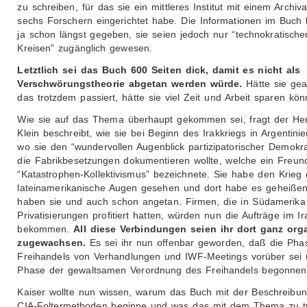
zu schreiben, für das sie ein mittleres Institut mit einem Archiv
sechs Forschern eingerichtet habe. Die Informationen im Buch
ja schon längst gegeben, sie seien jedoch nur “technokratische
Kreisen” zugänglich gewesen.
Letztlich sei das Buch 600 Seiten dick, damit es nicht als
Verschwörungstheorie abgetan werden würde.
Hätte sie gea
das trotzdem passiert, hätte sie viel Zeit und Arbeit sparen kön
Wie sie auf das Thema überhaupt gekommen sei, fragt der Her
Klein beschreibt, wie sie bei Beginn des Irakkriegs in Argentinie
wo sie den “wundervollen Augenblick partizipatorischer Demokra
die Fabrikbesetzungen dokumentieren wollte, welche ein Freun
“Katastrophen-Kollektivismus” bezeichnete. Sie habe den Krieg
lateinamerikanische Augen gesehen und dort habe es geheiße
haben sie und auch schon angetan. Firmen, die in Südamerika
Privatisierungen profitiert hatten, würden nun die Aufträge im Ir
bekommen.
All diese Verbindungen seien ihr dort ganz org
zugewachsen.
Es sei ihr nun offenbar geworden, daß die Pha
Freihandels von Verhandlungen und IWF-Meetings vorüber sei 
Phase der gewaltsamen Verordnung des Freihandels begonnen
Kaiser wollte nun wissen, warum das Buch mit der Beschreibu
CIA-Foltermethoden beginne und was das mit dem Thema zu t