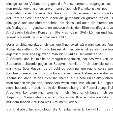
einzige ist der Verbrechen gegen die Menschenrechte begangen hat. 
den nordamerikanischen Linken (einschließlich Kanada) ist es noch 
unangefochtener Konsens das Böse nur in der eigenen Kultur zu erk
der Rest der Welt erscheint ihnen als grundsätzlich gutartig regiert. D
einzige Ausnahme sind manchmal die Nazis und auch die interessier
als Vorlage um irgendwelchen anderen Amis den Ehrenhandfeger anz
An diesem falschen Konsens hätte Frau Klein rütteln können und hat
soweit ich weiß nicht einmal versucht.”
Ganz unabhängig davon ob das erwähnenswert wäre wird das als Arg
Kullas darstellung IMO nicht besser. An der Stelle ist es als Beschw
eigentlich überflüsssig, wenn man nicht Kullas Denkmuster hat.
Außerdem, das ist mir heute morgen eingefallen, hat das was von de
Standartbeschwerde gegen de Beauvoir, nämlich: “mäh aber die schre
gar nichts über Rassismus da geht es doch nur um reiche weiße wei
das bekomme ich echt oft zu hören, aber meine Lieben, wenn das nic
Thema ist, dann ist das nicht ihr Thema, auf einem 600 Seiten Buc
man sachen weglassen, besonders wenn man, wie ich aus No Logo 
nicht besonders konzis ist in der Beschreibung und Formulierung. Kul
Argument -korrigiere mich wenn ich mich täusche, ich lasse mich sei
Tagen von Maimonides verwirren, das kostet Konzentration- ist doch
mit dem blöden Anti-Beauvoir Argument, oder?
So. Und abschließend: glaubt die Amerikanische Linke wirklich, daß