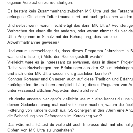
eigenen Verbrechen zu rechtfertigen.
Es besteht kein Zusammenhang zwischen MK Ultra und der Tatsach
gefangene GIs durch Folter traumatisiert und auch gebrochen worden
Und selbst wenn, warum rechtfertigt das dann MK Ultra? Rechtfertige
Verbrechen der einen die der anderen, oder warum nimmst du hier d
Ultra Programm in Schutz mit der Behauptung, dies sei eine
Abwehrmaßnahme gewesen?
Und warum unterschlägst du, dass dieses Programm Jahrzehnte in B
war, und offiziell (!) Mitte der 70er eingestellt wurde?
Vielleicht wäre es ja interessant zu erwähnen, dass in diesem Projek
Reihe von Nazischergen ihre Erfahrungen aus den KZ’s miteinbringen
und sich unter MK Ultra wieder richtig ausleben konnten?
Konnten Koreaner und Chinesen auch auf diese Tradition und Erfahr
zurückgreifen die es ihnen ermöglicht hätte, dieses Programm von A
unter wissenschaftlichen Aspekten durchzuführen?
Ich denke anderen hier geht’s vielleicht wie mir, also kannst du uns vi
deinen Gedankensprung mal nachvollziehbar machen, warum die übel
Folterung von Kindern durch u.a. SS-Schergen in den 70ern eine Antw
die Behandlung von Gefangenen im Koreakrieg war?
Das wäre nett. Hättest du vielleicht auch Interesse dich mit ehemali
Opfern von MK Ultra zu unterhalten?