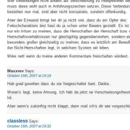
Wer Verbindungen nicht anders als Verschwörung zu interpretieren we
muss diese wohl auch in Anführungszeichen setzen. Diese Verbindu
bestehen nun mal, sind aber nicht konspirativ, sondern offenkundig.
Aber der Einwand bringt bei dir ja nicht viel, dass du ein Opfer des
Fetischcharakters bist hast du ja schon unter Beweis gestellt. Es ist
nur ein Irrtum zu meinen, dass die Herrschaften der Herrschaft bzw.
Herrschaftsverhältnissen nur gleichgültig gegenüberstehen, sondern ei
besonders großer gleichzeitig zu meinen, dass es letztlich am Bewuß
der Nicht-Herrschaften legt, in welchem System wir leben.
Wäre nett wenn du meine anderen Kommentare freischalten würdest.
Maxxrev
Says:
October 16th, 2007 at 19:16
Hab grad gesehen dass du sie freigeschaltet hast. Danke.
Woran’s liegt, keine Ahnung. Ich hätt da jetzt ne Verschwörungstheori
lol.
Aber wenn’s zukünftig nicht klappt, dann mail ich’s dir wie vorgeschl
classless
Says:
October 16th, 2007 at 19:32