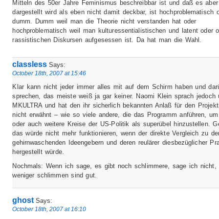
Mitteln des 50er Jahre Feminismus beschreibbar ist und daß es aber
dargestellt wird als eben nicht damit deckbar, ist hochproblematisch 
dumm. Dumm weil man die Theorie nicht verstanden hat oder
hochproblematisch weil man kulturessentialistischen und latent oder o
rassistischen Diskursen aufgesessen ist. Da hat man die Wahl.
classless
Says:
October 18th, 2007 at 15:46
Klar kann nicht jeder immer alles mit auf dem Schirm haben und dar
sprechen, das meiste weiß ja gar keiner. Naomi Klein sprach jedoch 
MKULTRA und hat den ihr sicherlich bekannten Anlaß für den Projekt
nicht erwähnt – wie so viele andere, die das Programm anführen, um
oder auch weitere Kreise der US-Politik als superübel hinzustellen. 
das würde nicht mehr funktionieren, wenn der direkte Vergleich zu de
gehirnwaschenden Ideengebern und deren reulärer diesbezüglicher Pr
hergestellt würde.
Nochmals: Wenn ich sage, es gibt noch schlimmere, sage ich nicht, 
weniger schlimmen sind gut.
ghost
Says:
October 18th, 2007 at 16:10