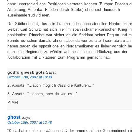
ganz unterschiedliche Positionen vertreten können (Europa: Frieden d
Abrüstung, Amerika: Frieden durch Stärke) ohne sich hierdurch
auseinanderzudividieren.
Der Südkontinent, das alte Trauma jedes oppositonellen Nordamerika
Selbst Carl Schurz hat sich hier im spanisch-amerikanischen Krieg irr
positioniert. Pinochet war sicherlich ein Saddam seiner Region und 
konnte es schon damals ahnen, aber da wie es alte Traumata so an 
haben tragen die oppositionellen Nordamerikaner es lieber vor sich he
sich eine Regierung zu wählen welche sich einen Rückzug aus der
Kollaboration mit Diktatoren zum Programm gemacht hat.
godforgivesbigots
Says:
October 17th, 2007 at 18:30
2. Absatz: “…auch möglich
dass
die Kulturen…”
3. Absatz: “…ahnen, aber
da
wie es…”
PIMF!
ghost
Says:
October 18th, 2007 at 12:48
“Kulla hat recht zu erwähnen daß der amerikanische Geheimdienst ni