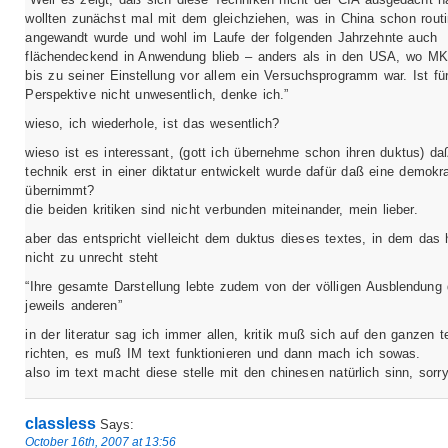
wollten zunächst mal mit dem gleichziehen, was in China schon rout
angewandt wurde und wohl im Laufe der folgenden Jahrzehnte auch
flächendeckend in Anwendung blieb – anders als in den USA, wo 
bis zu seiner Einstellung vor allem ein Versuchsprogramm war. Ist für
Perspektive nicht unwesentlich, denke ich.”
wieso, ich wiederhole, ist das wesentlich?
wieso ist es interessant, (gott ich übernehme schon ihren duktus) da
technik erst in einer diktatur entwickelt wurde dafür daß eine demokra
übernimmt?
die beiden kritiken sind nicht verbunden miteinander, mein lieber.
aber das entspricht vielleicht dem duktus dieses textes, in dem das 
nicht zu unrecht steht
“Ihre gesamte Darstellung lebte zudem von der völligen Ausblendung
jeweils anderen”
in der literatur sag ich immer allen, kritik muß sich auf den ganzen t
richten, es muß IM text funktionieren und dann mach ich sowas.
also im text macht diese stelle mit den chinesen natürlich sinn, sorry
classless
Says:
October 16th, 2007 at 13:56