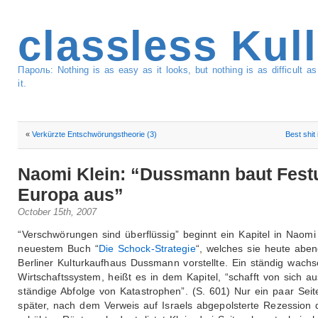
classless Kul
Пароль: Nothing is as easy as it looks, but nothing is as difficult 
it.
«
Verkürzte Entschwörungstheorie (3)
Best shit
Naomi Klein: “Dussmann baut Fest
Europa aus”
October 15th, 2007
“Verschwörungen sind überflüssig” beginnt ein Kapitel in Naomi
neuestem Buch “
Die Schock-Strategie
“, welches sie heute abe
Berliner Kulturkaufhaus Dussmann vorstellte. Ein ständig wach
Wirtschaftssystem, heißt es in dem Kapitel, “schafft von sich a
ständige Abfolge von Katastrophen”. (S. 601) Nur ein paar Seit
später, nach dem Verweis auf Israels abgepolsterte Rezession 