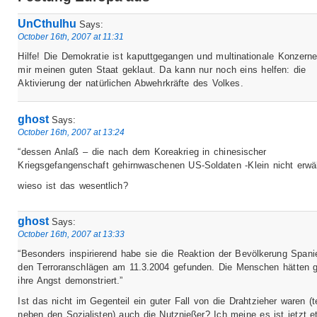
UnCthulhu
Says:
October 16th, 2007 at 11:31
Hilfe! Die Demokratie ist kaputtgegangen und multinationale Konzern
mir meinen guten Staat geklaut. Da kann nur noch eins helfen: die
Aktivierung der natürlichen Abwehrkräfte des Volkes.
ghost
Says:
October 16th, 2007 at 13:24
“dessen Anlaß – die nach dem Koreakrieg in chinesischer
Kriegsgefangenschaft gehirnwaschenen US-Soldaten -Klein nicht erwä
wieso ist das wesentlich?
ghost
Says:
October 16th, 2007 at 13:33
“Besonders inspirierend habe sie die Reaktion der Bevölkerung Span
den Terroranschlägen am 11.3.2004 gefunden. Die Menschen hätten 
ihre Angst demonstriert.”
Ist das nicht im Gegenteil ein guter Fall von die Drahtzieher waren (te
neben den Sozialisten) auch die Nutznießer? Ich meine es ist jetzt e