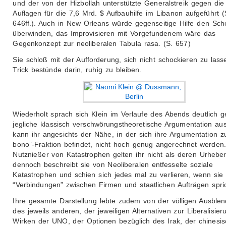
und der von der Hizbollah unterstützte Generalstreik gegen die
Auflagen für die 7,6 Mrd. $ Aufbauhilfe im Libanon aufgeführt (
646ff.). Auch in New Orleans würde gegenseitige Hilfe den Sch
überwinden, das Improvisieren mit Vorgefundenem wäre das
Gegenkonzept zur neoliberalen Tabula rasa. (S. 657)
Sie schloß mit der Aufforderung, sich nicht schockieren zu lass
Trick bestünde darin, ruhig zu bleiben.
Wiederholt sprach sich Klein im Verlaufe des Abends deutlich 
jegliche klassisch verschwörungstheoretische Argumentation au
kann ihr angesichts der Nähe, in der sich ihre Argumentation z
bono”-Fraktion befindet, nicht hoch genug angerechnet werden.
Nutznießer von Katastrophen gelten ihr nicht als deren Urheber
dennoch beschreibt sie von Neoliberalen entfesselte soziale
Katastrophen und schien sich jedes mal zu verlieren, wenn sie
“Verbindungen” zwischen Firmen und staatlichen Aufträgen spric
Ihre gesamte Darstellung lebte zudem von der völligen Ausble
des jeweils anderen, der jeweiligen Alternativen zur Liberalisie
Wirken der UNO, der Optionen bezüglich des Irak, der chinesi