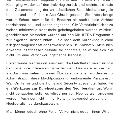
Klein ging wieder auf den Irakkrieg zurück und meinte, sie ha
dem Zusammenhang der wirtschaftlichen Schockbehandlung de
Landes und der Folter in Abu Ghraib gesucht. Sie habe sich ge
warum Schock sowohl für die Besatzer als auch für die Verhör
faszinierend sei, und daher begonnen, CIA-Verhörlehrbücher zu
welche mittlerweile nicht mehr geheimgehalten werden würden. 
geschilderten Methoden würden auf das MKULTRA-Programm d
zurückgehen, dessen Anlaß – die nach dem Koreakrieg in chin
Kriegsgefangenschaft gehirnwaschenen US-Soldaten -Klein nich
erwähnte. Stattdessen betonte sie nochmals, es würde sich hie
nicht um eine Verschwörungstheorie handeln.
Folter würde Regression auslösen, die Gefolterten seien nicht 
der Lage, ihre Interessen zu verteidigen. Das wäre so wie nach
als Bush von vielen für einen Übervater gehalten worden sei, 
Administration diese Machtposition für umfassende Privatisieru
War On Terror und die Homeland Security ausgenutzt habe.
Fo
ein Werkzeug zur Durchsetzung des Neoliberalismus.
Womit
nicht behaupten wolle, es würde nur von Neoliberalen angewen
werden. Auch sei nicht immer Folter angewendet worden, um
Neoliberalismus durchzusetzen.
Man könne jedoch ohne Folter Völker nicht gegen ihren Willen