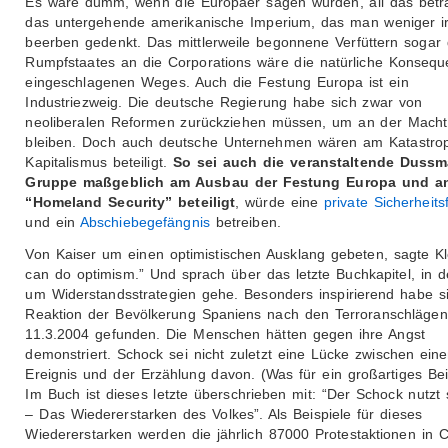
Es wäre dumm, wenn die Europäer sagen würden, all das betr
das untergehende amerikanische Imperium, das man weniger ir
beerben gedenkt. Das mittlerweile begonnene Verfüttern sogar
Rumpfstaates an die Corporations wäre die natürliche Konseq
eingeschlagenen Weges. Auch die Festung Europa ist ein
Industriezweig. Die deutsche Regierung habe sich zwar von
neoliberalen Reformen zurückziehen müssen, um an der Macht
bleiben. Doch auch deutsche Unternehmen wären am Katastro
Kapitalismus beteiligt.
So sei auch die veranstaltende Duss
Gruppe maßgeblich am Ausbau der Festung Europa und a
“Homeland Security” beteiligt
, würde eine
private Sicherheits
und ein
Abschiebegefängnis
betreiben.
Von Kaiser um einen optimistischen Ausklang gebeten, sagte Kle
can do optimism.” Und sprach über das letzte Buchkapitel, in 
um Widerstandsstrategien gehe. Besonders inspirierend habe si
Reaktion der Bevölkerung Spaniens nach den Terroranschläge
11.3.2004 gefunden. Die Menschen hätten gegen ihre Angst
demonstriert. Schock sei nicht zuletzt eine Lücke zwischen ein
Ereignis und der Erzählung davon. (Was für ein großartiges Be
Im Buch ist dieses letzte überschrieben mit: “Der Schock nutzt 
– Das Wiedererstarken des Volkes”. Als Beispiele für dieses
Wiedererstarken werden die jährlich 87000 Protestaktionen in 