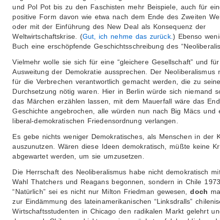
und Pol Pot bis zu den Faschisten mehr Beispiele, auch für ei
positive Form davon wie etwa nach dem Ende des Zweiten Wel
oder mit der Einführung des New Deal als Konsequenz der
Weltwirtschaftskrise. (
Gut, ich nehme das zurück.
) Ebenso wenig
Buch eine erschöpfende Geschichtsschreibung des “Neoliberali
Vielmehr wolle sie sich für eine “gleichere Gesellschaft” und für
Ausweitung der Demokratie aussprechen. Der Neoliberalismus
für die Verbrechen verantwortlich gemacht werden, die zu seine
Durchsetzung nötig waren. Hier in Berlin würde sich niemand so
das Märchen erzählen lassen, mit dem Mauerfall wäre das End
Geschichte angebrochen, alle würden nun nach Big Mäcs und 
liberal-demokratischen Friedensordnung verlangen.
Es gebe nichts weniger Demokratisches, als Menschen in der K
auszunutzen. Wären diese Ideen demokratisch, müßte keine Kr
abgewartet werden, um sie umzusetzen.
Die Herrschaft des Neoliberalismus habe nicht demokratisch mi
Wahl Thatchers und Reagans begonnen, sondern in Chile 1973
“Natürlich” sei es nicht nur Milton Friedman gewesen,
doch
ma
zur Eindämmung des lateinamerikanischen “Linksdralls” chileni
Wirtschaftsstudenten in Chicago den radikalen Markt gelehrt un