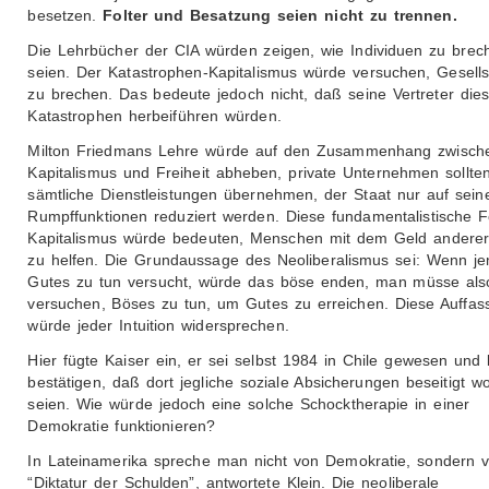
besetzen.
Folter und Besatzung seien nicht zu trennen.
Die Lehrbücher der CIA würden zeigen, wie Individuen zu brec
seien. Der Katastrophen-Kapitalismus würde versuchen, Gesells
zu brechen. Das bedeute jedoch nicht, daß seine Vertreter die
Katastrophen herbeiführen würden.
Milton Friedmans Lehre würde auf den Zusammenhang zwisch
Kapitalismus und Freiheit abheben, private Unternehmen sollte
sämtliche Dienstleistungen übernehmen, der Staat nur auf sein
Rumpffunktionen reduziert werden. Diese fundamentalistische 
Kapitalismus würde bedeuten, Menschen mit dem Geld anderer
zu helfen. Die Grundaussage des Neoliberalismus sei: Wenn j
Gutes zu tun versucht, würde das böse enden, man müsse als
versuchen, Böses zu tun, um Gutes zu erreichen. Diese Auffas
würde jeder Intuition widersprechen.
Hier fügte Kaiser ein, er sei selbst 1984 in Chile gewesen und
bestätigen, daß dort jegliche soziale Absicherungen beseitigt w
seien. Wie würde jedoch eine solche Schocktherapie in einer
Demokratie funktionieren?
In Lateinamerika spreche man nicht von Demokratie, sondern 
“Diktatur der Schulden”, antwortete Klein. Die neoliberale