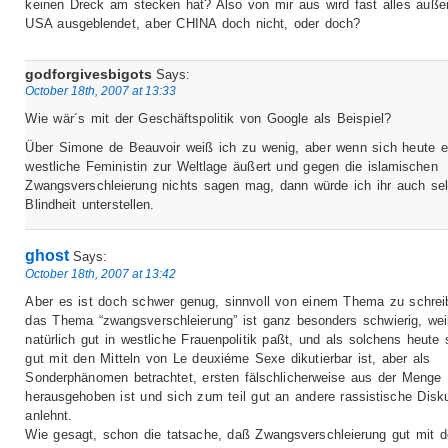
keinen Dreck am stecken hat? Also von mir aus wird fast alles auße
USA ausgeblendet, aber CHINA doch nicht, oder doch?
godforgivesbigots
Says:
October 18th, 2007 at 13:33
Wie wär´s mit der Geschäftspolitik von Google als Beispiel?
Über Simone de Beauvoir weiß ich zu wenig, aber wenn sich heute e
westliche Feministin zur Weltlage äußert und gegen die islamischen
Zwangsverschleierung nichts sagen mag, dann würde ich ihr auch sel
Blindheit unterstellen.
ghost
Says:
October 18th, 2007 at 13:42
Aber es ist doch schwer genug, sinnvoll von einem Thema zu schrei
das Thema “zwangsverschleierung” ist ganz besonders schwierig, wei
natürlich gut in westliche Frauenpolitik paßt, und als solchens heute
gut mit den Mitteln von Le deuxiéme Sexe dikutierbar ist, aber als
Sonderphänomen betrachtet, ersten fälschlicherweise aus der Menge
herausgehoben ist und sich zum teil gut an andere rassistische Disk
anlehnt.
Wie gesagt, schon die tatsache, daß Zwangsverschleierung gut mit 