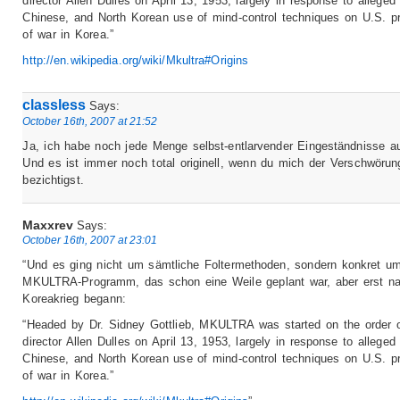
director Allen Dulles on April 13, 1953, largely in response to alleged
Chinese, and North Korean use of mind-control techniques on U.S. pr
of war in Korea.”
http://en.wikipedia.org/wiki/Mkultra#Origins
classless
Says:
October 16th, 2007 at 21:52
Ja, ich habe noch jede Menge selbst-entlarvender Eingeständnisse au
Und es ist immer noch total originell, wenn du mich der Verschwörun
bezichtigst.
Maxxrev
Says:
October 16th, 2007 at 23:01
“Und es ging nicht um sämtliche Foltermethoden, sondern konkret u
MKULTRA-Programm, das schon eine Weile geplant war, aber erst n
Koreakrieg begann:
“Headed by Dr. Sidney Gottlieb, MKULTRA was started on the order 
director Allen Dulles on April 13, 1953, largely in response to alleged
Chinese, and North Korean use of mind-control techniques on U.S. pr
of war in Korea.”