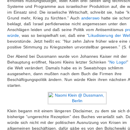
erhöhtes Rüstungsbudget, listet Klein drei Seiten lang technisc
Systeme und Programme aus israelischer Produktion auf, die we
im Einsatz sind. Die israelische Wirtschaft, schreibt sie, habe “
Grund mehr, Krieg zu fürchten.” Auch
anderswo
hatte sie scho
beklagt, daß Israel perfiderweise nicht angemessen unter den
Anschlägen leiden und daß seine Politik vom Antisemitismus
pr
würde
, was so beispielhaft sei, daß eine “
Likudisierung der Wel
bevorstünde. Jetzt heißt es: “Nur zehn Jahre früher wäre eine 
positive Stimmung zu Kriegszeiten unvorstellbar gewesen.” (S. 
Der Abend bei Dussmann wurde von Johannes Kaiser mit der
Behauptung eröffnet, Naomi Kleins letzter Schinken “
No Logo!
”
die Welt verändert. Damals habe es in Sweatshops schlimm
ausgesehen, dann mußten nach dem Buch die Firmen ihre
Beschäftigungspolitik ändern. Nun würde Klein ihren nächsten An
starten.
Klein begann mit einem längeren Disclaimer, zu dem sie sich d
bisherige “ungerechte Rezeption” des Buches veranlaßt sah. D
würde sich nicht mit der politischen Ausnutzung von Krisen im
allgemeinen beschäftigen, dafür gäbe es von den Bolschewiki 