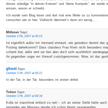
dieses ständige “in deinen Kreisen” und “deine Kumpels”, als würde e
wissen, wovon er schreibt.
Ich würde sein Blog lesen und dort mal eine Weile so zu kommentie
versuchen wie er hier. Vielleicht dämmert’s dann ein wenig…..
Mitleser
Says:
October 17th, 2007 at 00:15
Ist eigentlich außer mir niemand erstaunt, wie geradezu dezent das 
Posting daherkommt? Dass classless Frau Klein nicht besonders ma
scheint klar, dafür wird sie hier aber doch sehr ausführlich wiederge
ihr gegenüber sogar ein Vorwurf zurückgenommen. Wow, ist das gesit
ghost
Says:
October 17th, 2007 at 00:21
In der Tat, in der Tat, besonders im ersten drittel.
Token
Says:
October 17th, 2007 at 08:34
Kulla ist manchmal einfach zu nett – ich an seiner Stelle hätte auch
jemanden wie Maxxrev glaube ich schon längst rausgeworfen…