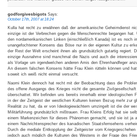
godforgivesbigots
Says:
October 17th, 2007 at 18:24
Kulla hat recht zu erwähnen daß der amerikanische Geheimdienst nic
einzige ist der Verbrechen gegen die Menschenrechte begangen hat. 
den nordamerikanischen Linken (einschließlich Kanada) ist es noch 
unangefochtener Konsens das Böse nur in der eigenen Kultur zu erk
der Rest der Welt erscheint ihnen als grundsätzlich gutartig regiert. D
einzige Ausnahme sind manchmal die Nazis und auch die interessier
als Vorlage um irgendwelchen anderen Amis den Ehrenhandfeger anz
An diesem falschen Konsens hätte Frau Klein rütteln können und hat
soweit ich weiß nicht einmal versucht.
Naomi Klein dennoch hat recht mit der Beobachtung dass die Proble
des offene Ausgangs des Krieges nicht die gesamte Zivilgesellschaft
überschattet. Wir befinden uns bereits innerhalb einer ideologischen 
in der der Zeitgeist der westlichen Kulturen keinen Bezug mehr zur g
Realität zu hat, da er von Ideologiewächtern umzingelt ist die der we
Militärführung grundsätzlich mißtrauen. Frau Kleins Erfolg hat sie sel
einem Markenzeichen für dieses Phänomen gemacht, und sie ist ja 
einem Nachrichtensprecher des kanadischen Staatsfernsehens verheir
Durch die mediale Entkopplung der Zeitgeister vom Kriegsgeschehen 
jedoch auch möglich die Kulturen des Westens in der Frage des Fri