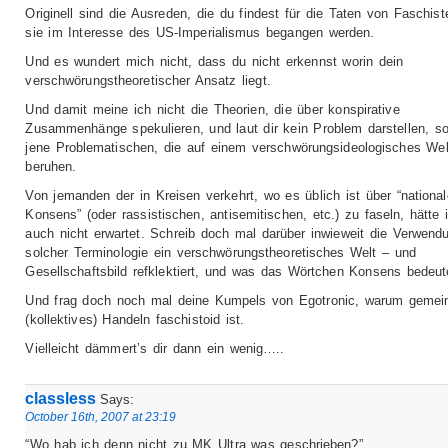
Originell sind die Ausreden, die du findest für die Taten von Faschis
sie im Interesse des US-Imperialismus begangen werden.
Und es wundert mich nicht, dass du nicht erkennst worin dein
verschwörungstheoretischer Ansatz liegt.
Und damit meine ich nicht die Theorien, die über konspirative
Zusammenhänge spekulieren, und laut dir kein Problem darstellen, s
jene Problematischen, die auf einem verschwörungsideologisches Welt
beruhen.
Von jemanden der in Kreisen verkehrt, wo es üblich ist über “nationa
Konsens” (oder rassistischen, antisemitischen, etc.) zu faseln, hätte 
auch nicht erwartet. Schreib doch mal darüber inwieweit die Verwend
solcher Terminologie ein verschwörungstheoretisches Welt – und
Gesellschaftsbild refklektiert, und was das Wörtchen Konsens bedeut
Und frag doch noch mal deine Kumpels von Egotronic, warum geme
(kollektives) Handeln faschistoid ist.
Vielleicht dämmert’s dir dann ein wenig…..
classless
Says:
October 16th, 2007 at 23:19
“Wo hab ich denn nicht zu MK Ultra was geschrieben?”