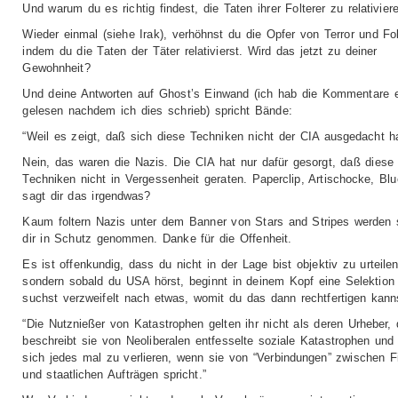
Und warum du es richtig findest, die Taten ihrer Folterer zu relativier
Wieder einmal (siehe Irak), verhöhnst du die Opfer von Terror und Fol
indem du die Taten der Täter relativierst. Wird das jetzt zu deiner
Gewohnheit?
Und deine Antworten auf Ghost’s Einwand (ich hab die Kommentare e
gelesen nachdem ich dies schrieb) spricht Bände:
“Weil es zeigt, daß sich diese Techniken nicht der CIA ausgedacht ha
Nein, das waren die Nazis. Die CIA hat nur dafür gesorgt, daß diese
Techniken nicht in Vergessenheit geraten. Paperclip, Artischocke, Blu
sagt dir das irgendwas?
Kaum foltern Nazis unter dem Banner von Stars and Stripes werden 
dir in Schutz genommen. Danke für die Offenheit.
Es ist offenkundig, dass du nicht in der Lage bist objektiv zu urteilen
sondern sobald du USA hörst, beginnt in deinem Kopf eine Selektion
suchst verzweifelt nach etwas, womit du das dann rechtfertigen kann
“Die Nutznießer von Katastrophen gelten ihr nicht als deren Urheber,
beschreibt sie von Neoliberalen entfesselte soziale Katastrophen und
sich jedes mal zu verlieren, wenn sie von “Verbindungen” zwischen F
und staatlichen Aufträgen spricht.”