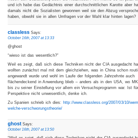
und ich habe das Gedächtnis einer durchschnittlichen Karotte aber h
damals nicht die Sozialisten gewonnen weil sie den Abzug versproch
haben, obwohl sie in allen Umfragen vor der Wahl klar hinten lagen?
classless
Says:
October 16th, 2007 at 13:33
@ghost
“wieso ist das wesentlich?”
Weil es zeigt, daß sich diese Techniken nicht der CIA ausgedacht ha
wollten zunächst mal mit dem gleichziehen, was in China schon rout
angewandt wurde und wohl im Laufe der folgenden Jahrzehnte auch
flächendeckend in Anwendung blieb – anders als in den USA, wo 
bis zu seiner Einstellung vor allem ein Versuchsprogramm war. Ist für
Perspektive nicht unwesentlich, denke ich.
Zu Spanien schrieb ich dies:
http://www.classless.org/2007/03/10/wem
welche-verschworungstheorie/
ghost
Says:
October 16th, 2007 at 13:50
“Weil es zeigt, daß sich diese Techniken nicht der CIA ausgedacht h