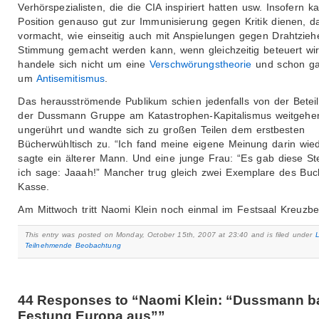
Verhörspezialisten, die die CIA inspiriert hatten usw. Insofern k
Position genauso gut zur Immunisierung gegen Kritik dienen, d
vormacht, wie einseitig auch mit Anspielungen gegen Drahtzieh
Stimmung gemacht werden kann, wenn gleichzeitig beteuert wir
handele sich nicht um eine
Verschwörungstheorie
und schon ga
um
Antisemitismus
.
Das herausströmende Publikum schien jedenfalls von der Betei
der Dussmann Gruppe am Katastrophen-Kapitalismus weitgehe
ungerührt und wandte sich zu großen Teilen dem erstbesten
Bücherwühltisch zu. “Ich fand meine eigene Meinung darin wied
sagte ein älterer Mann. Und eine junge Frau: “Es gab diese St
ich sage: Jaaah!” Mancher trug gleich zwei Exemplare des Buc
Kasse.
Am Mittwoch tritt Naomi Klein noch einmal im Festsaal Kreuzbe
This entry was posted on Monday, October 15th, 2007 at 23:40 and is filed under
Teilnehmende Beobachtung
44 Responses to “Naomi Klein: “Dussmann b
Festung Europa aus””