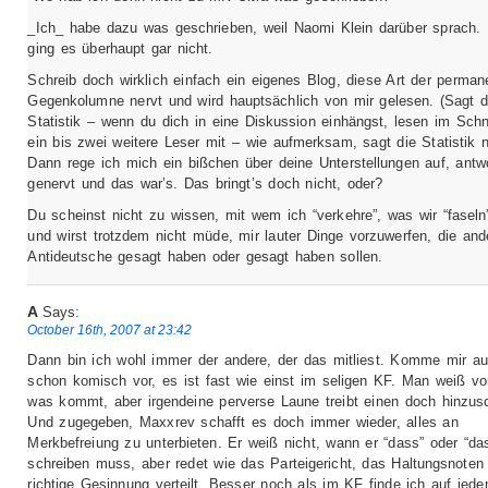
_Ich_ habe dazu was geschrieben, weil Naomi Klein darüber sprach.
ging es überhaupt gar nicht.
Schreib doch wirklich einfach ein eigenes Blog, diese Art der perman
Gegenkolumne nervt und wird hauptsächlich von mir gelesen. (Sagt d
Statistik – wenn du dich in eine Diskussion einhängst, lesen im Schn
ein bis zwei weitere Leser mit – wie aufmerksam, sagt die Statistik n
Dann rege ich mich ein bißchen über deine Unterstellungen auf, antw
genervt und das war’s. Das bringt’s doch nicht, oder?
Du scheinst nicht zu wissen, mit wem ich “verkehre”, was wir “faseln
und wirst trotzdem nicht müde, mir lauter Dinge vorzuwerfen, die and
Antideutsche gesagt haben oder gesagt haben sollen.
A
Says:
October 16th, 2007 at 23:42
Dann bin ich wohl immer der andere, der das mitliest. Komme mir a
schon komisch vor, es ist fast wie einst im seligen KF. Man weiß vo
was kommt, aber irgendeine perverse Laune treibt einen doch hinzus
Und zugegeben, Maxxrev schafft es doch immer wieder, alles an
Merkbefreiung zu unterbieten. Er weiß nicht, wann er “dass” oder “da
schreiben muss, aber redet wie das Parteigericht, das Haltungsnoten 
richtige Gesinnung verteilt. Besser noch als im KF finde ich auf jede