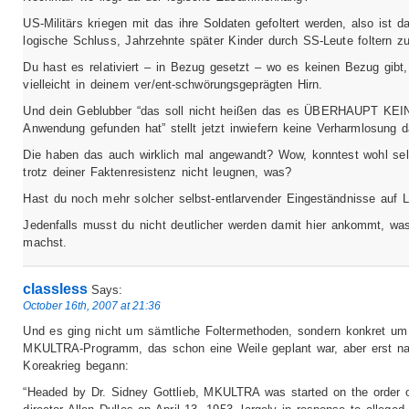
US-Militärs kriegen mit das ihre Soldaten gefoltert werden, also ist d
logische Schluss, Jahrzehnte später Kinder durch SS-Leute foltern z
Du hast es relativiert – in Bezug gesetzt – wo es keinen Bezug gibt
vielleicht in deinem ver/ent-schwörungsgeprägten Hirn.
Und dein Geblubber “das soll nicht heißen das es ÜBERHAUPT KEI
Anwendung gefunden hat” stellt jetzt inwiefern keine Verharmlosung d
Die haben das auch wirklich mal angewandt? Wow, konntest wohl sel
trotz deiner Faktenresistenz nicht leugnen, was?
Hast du noch mehr solcher selbst-entlarvender Eingeständnisse auf 
Jedenfalls musst du nicht deutlicher werden damit hier ankommt, wa
machst.
classless
Says:
October 16th, 2007 at 21:36
Und es ging nicht um sämtliche Foltermethoden, sondern konkret um
MKULTRA-Programm, das schon eine Weile geplant war, aber erst n
Koreakrieg begann:
“Headed by Dr. Sidney Gottlieb, MKULTRA was started on the order 