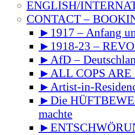
ENGLISH/INTERNA
CONTACT – BOOKIN
►1917 – Anfang 
►1918-23 – REVOL
►AfD – Deutschland
►ALL COPS ARE
►Artist-in-Reside
►Die HÜFTBEWEGU
machte
►ENTSCHWÖRUNGS