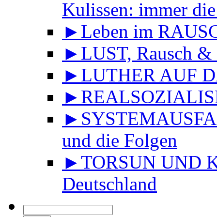
Kulissen: immer die
►Leben im RAUS
►LUST, Rausch & 
►LUTHER AUF DA
►REALSOZIALISMU
►SYSTEMAUSFALL 
und die Folgen
►TORSUN UND KU
Deutschland