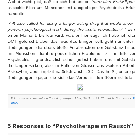
Wobei wichtig ist, daß es sich bei seinen
“normalen Freiwilligen
ausschließlich um Menschen mit ausgiebiger Psychedelika-Erfa
handelte.
>>
It also called for using a longer-acting drug that would allow 
perform psychological work during the acute intoxication.
<< Es 
einen Moment, bis klar wird, was er hier sagt: Ich habe jahrela
DMT geforscht, aber das, was das bringen soll, geht nur unter
Bedingungen, die übers bloße Verabreichen der Substanz hina
mit Menschen, die ihre persönlichen Probleme - z.T. mithilfe vo
Psychdelika - grundsätzlich schon gelöst haben, und mit Subst
die länger wirken, also im Falle von Strassmans weiterer Arbeit
Psilocybin, aber implizit natürlich auch LSD. Das heißt, unter 
Bedingungen, gegen die sich das Verbot in den 60ern richtete.
This entry was posted on Tuesday, August 16th, 2011 at 18:57 and is filed under
R
Mittel
5 Responses to “Psychotherapie im Rausch”