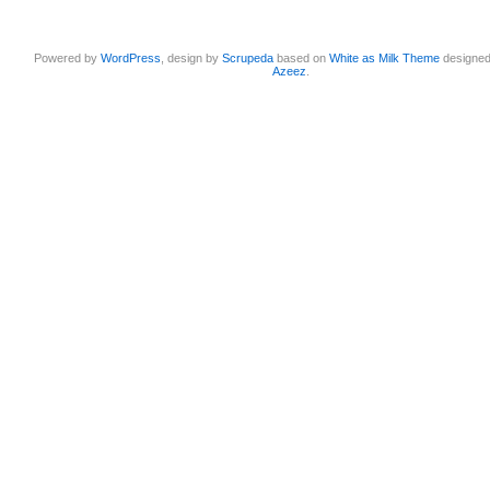
Powered by
WordPress
, design by
Scrupeda
based on
White as Milk Theme
designe
Azeez
.