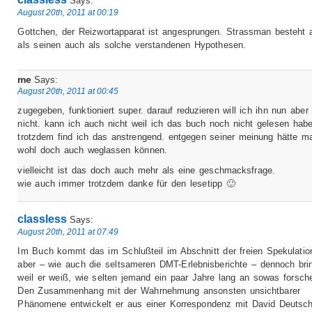
Says:
August 20th, 2011 at 00:19
Gottchen, der Reizwortapparat ist angesprungen. Strassman besteht
als seinen auch als solche verstandenen Hypothesen.
me
Says:
August 20th, 2011 at 00:45
zugegeben, funktioniert super. darauf reduzieren will ich ihn nun aber
nicht. kann ich auch nicht weil ich das buch noch nicht gelesen habe
trotzdem find ich das anstrengend. entgegen seiner meinung hätte m
wohl doch auch weglassen können.
vielleicht ist das doch auch mehr als eine geschmacksfrage.
wie auch immer trotzdem danke für den lesetipp 🙂
classless
Says:
August 20th, 2011 at 07:49
Im Buch kommt das im Schlußteil im Abschnitt der freien Spekulation
aber – wie auch die seltsameren DMT-Erlebnisberichte – dennoch brin
weil er weiß, wie selten jemand ein paar Jahre lang an sowas forsche
Den Zusammenhang mit der Wahrnehmung ansonsten unsichtbarer
Phänomene entwickelt er aus einer Korrespondenz mit David Deutsc