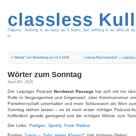
classless Kul
Пароль: Nothing is as easy as it looks, but nothing is as difficult 
it.
«
“Bluttat” von Weinsberg am 16.4.1525
Leipzig-Rückmarsdorf → Leipzig-
Wörter zum Sonntag
April 6th, 2025
Der Leipziger Podcast
Nordwest Passage
hat sich mit mir üb
Rolle in Vergangenheit und Gegenwart, über Kommunismus un
Parteiherrschaft unterhalten und mein Schlusswort als Wort zu
Sonntag stehen lassen – es ist mein erster richtiger Podcast-Auft
hoffentlich gerade genügend und die richtigen Wörter zum Son
Die Links:
Podigee
,
Spotify,
Freie Radios
Posting
“Lenin – Sohn seiner Klasse?”
(mit Vortrags-Slides)