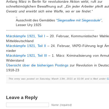
Anfang März in Berlin für revolutionäre Aktion wirbt, ruft zur
schnellstmöglichen Bewaffnung auf:
„Ein jeder Arbeiter pfeift au
Gesetz und erwirbt sich eine Waffe, wo er sie findet.“
Ausschnitt des Gemäldes
“Siegesallee mit Siegessäule”
,
Lesser Ury 1925
Märzkämpfe 1921, Teil I
– 20. Februar, Kommunistischer Wahler
Mitteldeutschland
Märzkämpfe 1921, Teil II
– 24. Februar, VKPD-Führung legt Äm
nieder
Märzkämpfe 1921, Teil III
– 1. März: Kriminalisierung von Armu
Widerstand
Übersicht über die bisherigen Postings
zur Revolution in Deuts
1918-23
This entry was posted on Saturday, March 13th, 2021 at 01:06 and is filed under
C
Leave a Reply
Name (required)