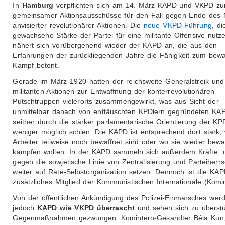
In
Hamburg
verpflichten sich am 14. März KAPD und VKPD zur
gemeinsamer Aktionsausschüsse für den Fall gegen Ende des
anvisierter revolutionärer Aktionen. Die
neue VKPD-Führung
, di
gewachsene Stärke der Partei für eine militante Offensive nutzen
nähert sich vorübergehend wieder der KAPD an, die aus den
Erfahrungen der zurückliegenden Jahre die Fähigkeit zum bewa
Kampf betont.
Gerade im März 1920 hatten der reichsweite Generalstreik und
militanten Aktionen zur Entwaffnung der konterrevolutionären
Putschtruppen vielerorts zusammengewirkt, was aus Sicht der
unmittelbar danach von enttäuschten KPDlern gegründeten KA
seither durch die stärker parlamentarische Orientierung der K
weniger möglich schien. Die KAPD ist entsprechend dort stark,
Arbeiter teilweise noch bewaffnet sind oder wo sie wieder bewa
kämpfen wollen. In der KAPD sammeln sich außerdem Kräfte, 
gegen die sowjetische Linie von Zentralisierung und Parteiherrs
weiter auf Räte-Selbstorganisation setzen. Dennoch ist die KA
zusätzliches Mitglied der Kommunistischen Internationale (Komin
Von der öffentlichen Ankündigung des Polizei-Einmarsches wer
jedoch
KAPD wie VKPD überrascht
und sehen sich zu überstü
Gegenmaßnahmen gezwungen. Komintern-Gesandter Béla Kun, 