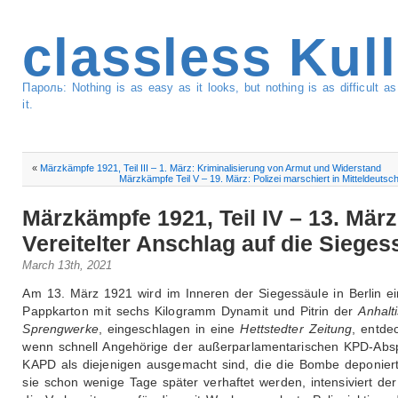
classless Kul
Пароль: Nothing is as easy as it looks, but nothing is as difficult 
it.
«
Märzkämpfe 1921, Teil III – 1. März: Kriminalisierung von Armut und Widerstand
Märzkämpfe Teil V – 19. März: Polizei marschiert in Mitteldeutsch
Märzkämpfe 1921, Teil IV – 13. März
Vereitelter Anschlag auf die Sieges
March 13th, 2021
Am 13. März 1921 wird im Inneren der Siegessäule in Berlin ei
Pappkarton mit sechs Kilogramm Dynamit und Pitrin der
Anhalt
Sprengwerke
, eingeschlagen in eine
Hettstedter Zeitung
, entde
wenn schnell Angehörige der außerparlamentarischen KPD-Abs
KAPD als diejenigen ausgemacht sind, die die Bombe deponier
sie schon wenige Tage später verhaftet werden, intensiviert de