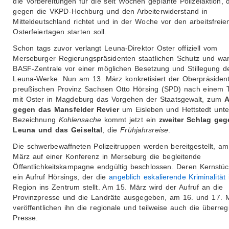
die Vorbereitungen für die seit Wochen geplante Polizeiaktion, d
gegen die VKPD-Hochburg und den Arbeiterwiderstand in
Mitteldeutschland richtet und in der Woche vor den arbeitsfreie
Osterfeiertagen starten soll.
Schon tags zuvor verlangt Leuna-Direktor Oster offiziell vom
Merseburger Regierungspräsidenten staatlichen Schutz und war
BASF-Zentrale vor einer möglichen Besetzung und Stillegung d
Leuna-Werke. Nun am 13. März konkretisiert der Oberpräsiden
preußischen Provinz Sachsen Otto Hörsing (SPD) nach einem T
mit Oster in Magdeburg das Vorgehen der Staatsgewalt, zum
A
gegen das Mansfelder Revier
um Eisleben und Hettstedt unte
Bezeichnung
Kohlensache
kommt jetzt ein
zweiter Schlag geg
Leuna und das Geiseltal
, die
Frühjahrsreise
.
Die schwerbewaffneten Polizeitruppen werden bereitgestellt, am
März auf einer Konferenz in Merseburg die begleitende
Öffentlichkeitskampagne endgültig beschlossen. Deren Kernstück
ein Aufruf Hörsings, der die
angeblich eskalierende Kriminalität
Region ins Zentrum stellt. Am 15. März wird der Aufruf an die
Provinzpresse und die Landräte ausgegeben, am 16. und 17. 
veröffentlichen ihn die regionale und teilweise auch die überreg
Presse.