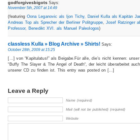
godforgivesbigots
Says:
November 5th, 2007 at 14:49
(featuring
Oona Leganovic als Ijon Tichy, Daniel Kulla als Kapitän J
Andreas Top als Sprecher der Berliner Politgruppe
,
Josef Ratzinger a
Professor, Benedikt XVI. als Manuel Paleologos
)
classless Kulla » Blog Archive » Shirts!
Says:
October 28th, 2009 at 15:25
[…] von “Kapitulatus!” als Beigabe.Für alle, die’s nicht kennen: unse
“Buffy The Slayer & The Angel of Death“, der leicht überarbeitet auc
unserer CD zu finden ist. This entry was posted on […]
Leave a Reply
Name (required)
Mail (will not be published) (required)
Website