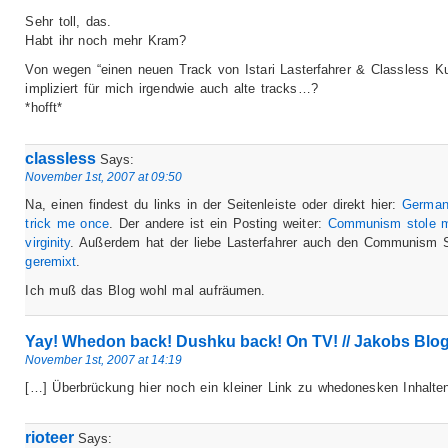
Sehr toll, das.
Habt ihr noch mehr Kram?
Von wegen “einen neuen Track von Istari Lasterfahrer & Classless Ku
impliziert für mich irgendwie auch alte tracks…?
*hofft*
classless
Says:
November 1st, 2007 at 09:50
Na, einen findest du links in der Seitenleiste oder direkt hier:
German
trick me once
. Der andere ist ein Posting weiter:
Communism stole 
virginity
. Außerdem hat der liebe Lasterfahrer auch den Communism 
geremixt
.
Ich muß das Blog wohl mal aufräumen.
Yay! Whedon back! Dushku back! On TV! // Jakobs Blo
November 1st, 2007 at 14:19
[…] Überbrückung hier noch ein kleiner Link zu whedonesken Inhalte
rioteer
Says: