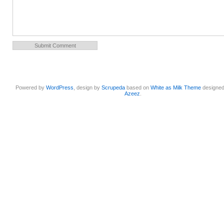
Powered by
WordPress
, design by
Scrupeda
based on
White as Milk Theme
designe
Azeez
.