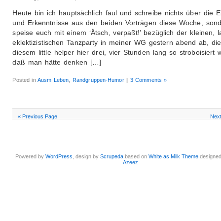
Heute bin ich hauptsächlich faul und schreibe nichts über die 
und Erkenntnisse aus den beiden Vorträgen diese Woche, son
speise euch mit einem ‘Ätsch, verpaßt!’ bezüglich der kleinen, l
eklektizistischen Tanzparty in meiner WG gestern abend ab, di
diesem little helper hier drei, vier Stunden lang so stroboisiert 
daß man hätte denken […]
Posted in
Ausm Leben
,
Randgruppen-Humor
|
3 Comments »
« Previous Page
Next
Powered by
WordPress
, design by
Scrupeda
based on
White as Milk Theme
designe
Azeez
.