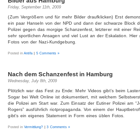
Bilder aus Hamburg
Friday, September 11th, 2009
(Zum Vergrößern und für mehr Bilder draufklicken) Erst demons
ein paar Hanseln von der NPD und dann der schwarze Block d
Polizei gegen das morgige Schanzenfest, letzterer mit einer Re
sehr sportlichen Ansagen und viel Lust an der Eskalation. Hier g
Fotos von der Nazi-Kundgebung.
Posted in
Antifa
|
5 Comments »
Nach dem Schanzenfest in Hamburg
Wednesday, July 8th, 2009
Plötzlich war das Fest zu Ende: Mehr Videos gibt’s beim Laster
Sogar bei Welt Online ist dokumentiert, mit welchem Selbstvers
die Polizei am Start war. Zum Einsatz der Eutiner Polizei am “Jo
Rogers” ausführlich riotpropaganda. Von einem der Hauptbetro
gibt’s ein eigenes Statement in Form eines üblen Fotos.
Posted in
Vermittlung?
|
3 Comments »