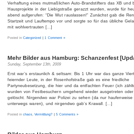
Verhaftung eines mutmaßlichen Auto-Brandstifters das XB und 
Hausprojekte in der Liebigstraße gerazzt wurden, wurde für he
abend aufgerufen: “Die Wut rauslassen!” Zunächst gab die Ren
Startzeit und Lauftempo vor und sorgte so für das übliche Gel
mit wohlvertrauten […]
Posted in
Categorized
|
1 Comment »
Mehr Bilder aus Hamburg: Schanzenfest [Upd
Sunday, September 13th, 2009
Erst war’s erstaunlich & seltsam: Bis 1 Uhr war das ganze Viert
feiernder Leute, in der Rosenhofstraße gab es eine friedliche
Partyneubesetzung, die hier und da entfachten Feuer (ich zählt
wurden von Festbesuchern umgehend wieder ausgetreten oder
gelöscht. Nirgendwo war Polizei zu sehen (da nur haufenweise 
unterwegs waren), und nirgendwo gab’s Krawall. […]
Posted in
chaos
,
Vermittlung?
|
5 Comments »