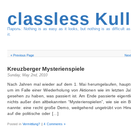
classless Kul
Пароль: Nothing is as easy as it looks, but nothing is as difficult 
it.
« Previous Page
Next
Kreuzberger Mysterienspiele
Sunday, May 2nd, 2010
Nach Jahren mal wieder auf dem 1. Mai herumgelaufen, haupts
um im Falle einer Wiederholung von Aktionen wie im letzten Jah
gesehen zu haben, was passiert ist. Am Ende passierte eigentl
nichts außer den altbekannten “Mysterienspielen”, wie sie ein 
nannte: eine recht große Demo, weitgehend ungetrübt von Hin
auf die politische oder […]
Posted in
Vermittlung?
|
4 Comments »