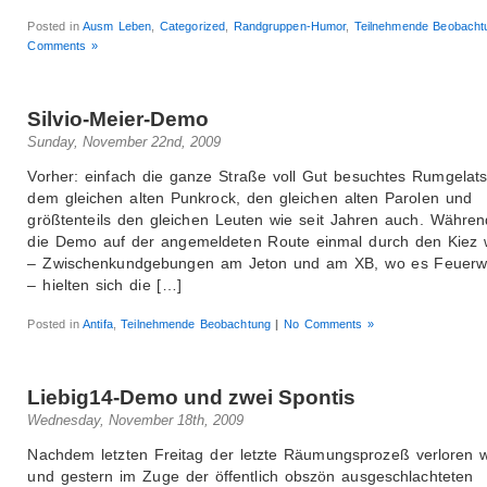
Posted in
Ausm Leben
,
Categorized
,
Randgruppen-Humor
,
Teilnehmende Beobacht
Comments »
Silvio-Meier-Demo
Sunday, November 22nd, 2009
Vorher: einfach die ganze Straße voll Gut besuchtes Rumgelat
dem gleichen alten Punkrock, den gleichen alten Parolen und
größtenteils den gleichen Leuten wie seit Jahren auch. Währen
die Demo auf der angemeldeten Route einmal durch den Kiez w
– Zwischenkundgebungen am Jeton und am XB, wo es Feuerw
– hielten sich die […]
Posted in
Antifa
,
Teilnehmende Beobachtung
|
No Comments »
Liebig14-Demo und zwei Spontis
Wednesday, November 18th, 2009
Nachdem letzten Freitag der letzte Räumungsprozeß verloren 
und gestern im Zuge der öffentlich obszön ausgeschlachteten