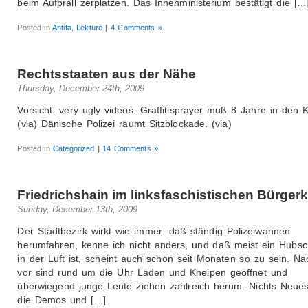
beim Aufprall zerplatzen. Das Innenministerium bestätigt die […
Posted in
Antifa
,
Lektüre
|
4 Comments »
Rechtsstaaten aus der Nähe
Thursday, December 24th, 2009
Vorsicht: very ugly videos. Graffitisprayer muß 8 Jahre in den K
(via) Dänische Polizei räumt Sitzblockade. (via)
Posted in
Categorized
|
14 Comments »
Friedrichshain im linksfaschistischen Bürger
Sunday, December 13th, 2009
Der Stadtbezirk wirkt wie immer: daß ständig Polizeiwannen
herumfahren, kenne ich nicht anders, und daß meist ein Hubs
in der Luft ist, scheint auch schon seit Monaten so zu sein. Na
vor sind rund um die Uhr Läden und Kneipen geöffnet und
überwiegend junge Leute ziehen zahlreich herum. Nichts Neues
die Demos und […]