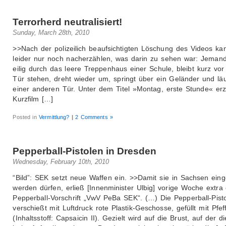
Terrorherd neutralisiert!
Sunday, March 28th, 2010
>>Nach der polizeilich beaufsichtigten Löschung des Videos ka
leider nur noch nacherzählen, was darin zu sehen war: Jemand
eilig durch das leere Treppenhaus einer Schule, bleibt kurz vor
Tür stehen, dreht wieder um, springt über ein Geländer und läu
einer anderen Tür. Unter dem Titel »Montag, erste Stunde« erz
Kurzfilm […]
Posted in
Vermittlung?
|
2 Comments »
Pepperball-Pistolen in Dresden
Wednesday, February 10th, 2010
“Bild”: SEK setzt neue Waffen ein. >>Damit sie in Sachsen eing
werden dürfen, erließ [Innenminister Ulbig] vorige Woche extra
Pepperball-Vorschrift „VwV PeBa SEK“. (…) Die Pepperball-Pist
verschießt mit Luftdruck rote Plastik-Geschosse, gefüllt mit Pfef
(Inhaltsstoff: Capsaicin II). Gezielt wird auf die Brust, auf der d