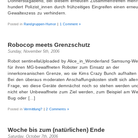
Donnerstagabend, bei diesem erneuten Zusammentreffen mehr
hundert Polizist_innen durch frühzeitiges Eingreifen einen erne
Gewaltexzess zu verhindern.
Posted in
Randgruppen-Humor
|
1 Comment »
Robocop meets Grenzschutz
Sunday, November 5th, 2006
Robot sentinellaUploaded by Alice_in_Wonderland Samsung-We
für ihren MG-bewaffneten Roboter zum Einsatz an der
innerkoreanischen Grenze, wo sie Kims Crazy Bunch aufhalten 
Bei den überaus moderaten Anschaffungskosten stellt sich aller
Frage, wo diese Geräte demnächst noch so stehen werden und
nicht eher Unbewaffnete zum Ziel werden, zum Beispiel am We
Bug oder […]
Posted in
Vermittlung?
|
2 Comments »
Woche bis zum (natürlichen) Ende
Saturday, October 7th, 2006