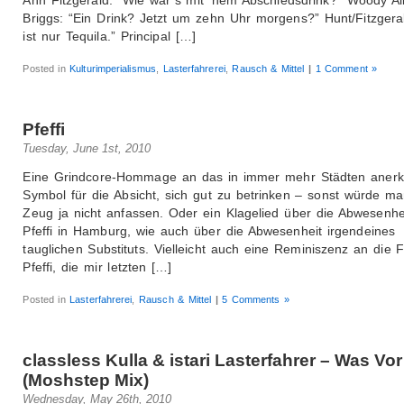
Briggs: “Ein Drink? Jetzt um zehn Uhr morgens?” Hunt/Fitzgera
ist nur Tequila.” Principal […]
Posted in
Kulturimperialismus
,
Lasterfahrerei
,
Rausch & Mittel
|
1 Comment »
Pfeffi
Tuesday, June 1st, 2010
Eine Grindcore-Hommage an das in immer mehr Städten anerk
Symbol für die Absicht, sich gut zu betrinken – sonst würde m
Zeug ja nicht anfassen. Oder ein Klagelied über die Abwesenhe
Pfeffi in Hamburg, wie auch über die Abwesenheit irgendeines
tauglichen Substituts. Vielleicht auch eine Reminiszenz an die 
Pfeffi, die mir letzten […]
Posted in
Lasterfahrerei
,
Rausch & Mittel
|
5 Comments »
classless Kulla & istari Lasterfahrer – Was Vor
(Moshstep Mix)
Wednesday, May 26th, 2010