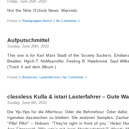
Friday, June 25th, 2010
Not the Nine O’clock News: Marxists.
Posted in
Randgruppen-Humor
|
No Comments »
Aufputschmittel
Sunday, June 20th, 2010
This one is for Karl Marx Stadt of the Society Suckers. Emiliana
Beatles. Hgich.T. NoMeansNo. Feeling B. Hatebreed. Saul Willi
(Track 4 auf dem Album.)
Posted in
Breakcore
,
Lasterfahrerei
|
No Comments »
classless Kulla & istari Lasterfahrer – Gute W
Sunday, June 6th, 2010
Die Yip-Yips für die Afterhour. Oder die Beforehour. Oder dafür
irgendwo dazwischen zu bleiben. Die anderen Samples: Zachary
“Pills! Pills!” – Hobson: “They’re right in front of you.” Helen Hu
Ann Fitzgerald: “Wie wär’s mit ‘nem Abschiedsdrink?” Woody Al