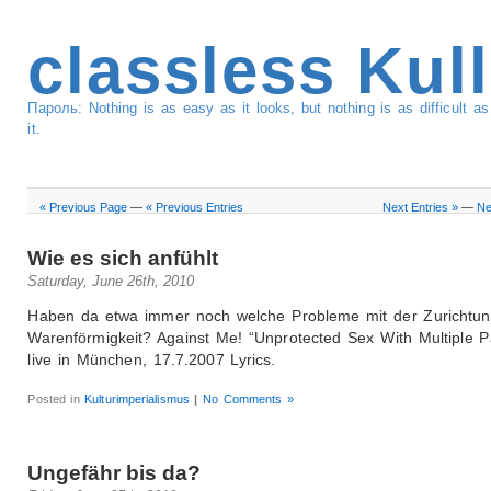
classless Kul
Пароль: Nothing is as easy as it looks, but nothing is as difficult 
it.
« Previous Page
—
« Previous Entries
Next Entries »
—
Ne
Wie es sich anfühlt
Saturday, June 26th, 2010
Haben da etwa immer noch welche Probleme mit der Zurichtun
Warenförmigkeit? Against Me! “Unprotected Sex With Multiple Pa
live in München, 17.7.2007 Lyrics.
Posted in
Kulturimperialismus
|
No Comments »
Ungefähr bis da?