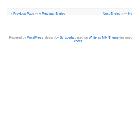
« Previous Page
—
« Previous Entries
Next Entries »
—
Ne
Powered by
WordPress
, design by
Scrupeda
based on
White as Milk Theme
designe
Azeez
.