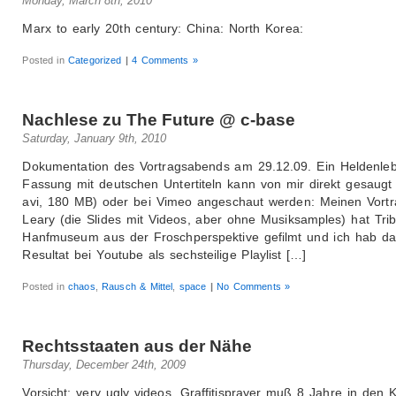
Monday, March 8th, 2010
Marx to early 20th century: China: North Korea:
Posted in
Categorized
|
4 Comments »
Nachlese zu The Future @ c-base
Saturday, January 9th, 2010
Dokumentation des Vortragsabends am 29.12.09. Ein Heldenleb
Fassung mit deutschen Untertiteln kann von mir direkt gesaugt 
avi, 180 MB) oder bei Vimeo angeschaut werden: Meinen Vortr
Leary (die Slides mit Videos, aber ohne Musiksamples) hat Tri
Hanfmuseum aus der Froschperspektive gefilmt und ich hab da
Resultat bei Youtube als sechsteilige Playlist […]
Posted in
chaos
,
Rausch & Mittel
,
space
|
No Comments »
Rechtsstaaten aus der Nähe
Thursday, December 24th, 2009
Vorsicht: very ugly videos. Graffitisprayer muß 8 Jahre in den K