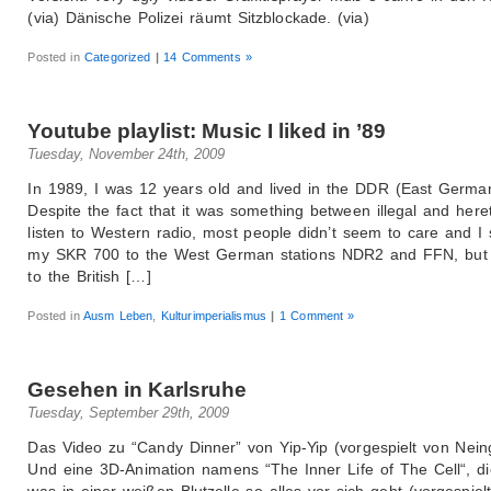
(via) Dänische Polizei räumt Sitzblockade. (via)
Posted in
Categorized
|
14 Comments »
Youtube playlist: Music I liked in ’89
Tuesday, November 24th, 2009
In 1989, I was 12 years old and lived in the DDR (East Germa
Despite the fact that it was something between illegal and heret
listen to Western radio, most people didn’t seem to care and I
my SKR 700 to the West German stations NDR2 and FFN, but 
to the British […]
Posted in
Ausm Leben
,
Kulturimperialismus
|
1 Comment »
Gesehen in Karlsruhe
Tuesday, September 29th, 2009
Das Video zu “Candy Dinner” von Yip-Yip (vorgespielt von Neing
Und eine 3D-Animation namens “The Inner Life of The Cell“, die
was in einer weißen Blutzelle so alles vor sich geht (vorgespiel