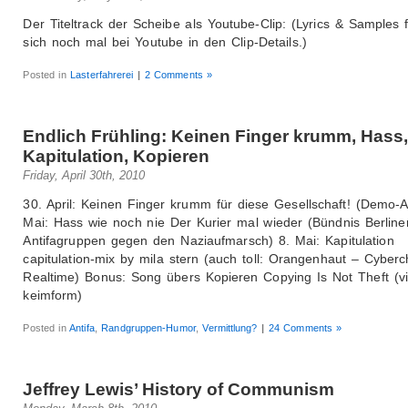
Der Titeltrack der Scheibe als Youtube-Clip: (Lyrics & Samples 
sich noch mal bei Youtube in den Clip-Details.)
Posted in
Lasterfahrerei
|
2 Comments »
Endlich Frühling: Keinen Finger krumm, Hass
Kapitulation, Kopieren
Friday, April 30th, 2010
30. April: Keinen Finger krumm für diese Gesellschaft! (Demo-Au
Mai: Hass wie noch nie Der Kurier mal wieder (Bündnis Berline
Antifagruppen gegen den Naziaufmarsch) 8. Mai: Kapitulation
capitulation-mix by mila stern (auch toll: Orangenhaut – Cyberc
Realtime) Bonus: Song übers Kopieren Copying Is Not Theft (v
keimform)
Posted in
Antifa
,
Randgruppen-Humor
,
Vermittlung?
|
24 Comments »
Jeffrey Lewis’ History of Communism