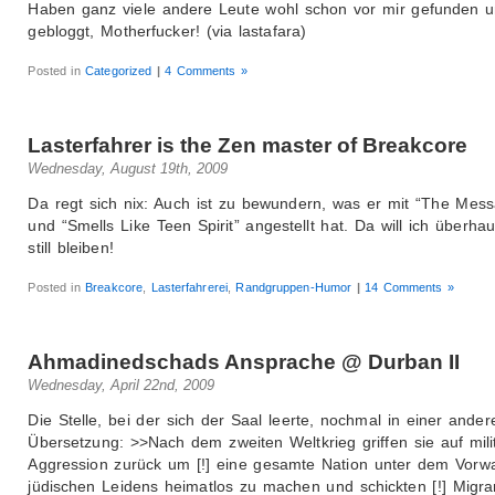
Haben ganz viele andere Leute wohl schon vor mir gefunden 
gebloggt, Motherfucker! (via lastafara)
Posted in
Categorized
|
4 Comments »
Lasterfahrer is the Zen master of Breakcore
Wednesday, August 19th, 2009
Da regt sich nix: Auch ist zu bewundern, was er mit “The Mes
und “Smells Like Teen Spirit” angestellt hat. Da will ich überhau
still bleiben!
Posted in
Breakcore
,
Lasterfahrerei
,
Randgruppen-Humor
|
14 Comments »
Ahmadinedschads Ansprache @ Durban II
Wednesday, April 22nd, 2009
Die Stelle, bei der sich der Saal leerte, nochmal in einer ander
Übersetzung: >>Nach dem zweiten Weltkrieg griffen sie auf mili
Aggression zurück um [!] eine gesamte Nation unter dem Vorw
jüdischen Leidens heimatlos zu machen und schickten [!] Migr