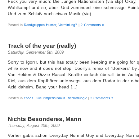
Fuck you very much: Die Jungen Nationalisten (via skp) Okay,
Wahlkampf und so, aber: Und zumindest eine schmissige Poin
Und zum Schluß noch etwas Musik (via)
Posted in
Randgruppen-Humor
,
Vermittlung?
|
2 Comments »
Track of the year (really)
Saturday, September 5th, 2009
Sorry to Igorrr, but this has totally been keeping me going for q
while now and it does not stop: Doorly’s remix of “Bonkers” b
Van Helden & Dizzie Rascal. Knallte einfach überall: beim Aufle
Kiel, aus dem Kopfhörer unterwegs, aus dem Radar in der c-ba
Acid daheim. Bang your head […]
Posted in
chaos
,
Kulturimperialismus
,
Vermittlung?
|
2 Comments »
Nichts Besonderes, Mann
Thursday, August 20th, 2009
Vorher gab’s schon Everyday Normal Guy und Everyday Norma