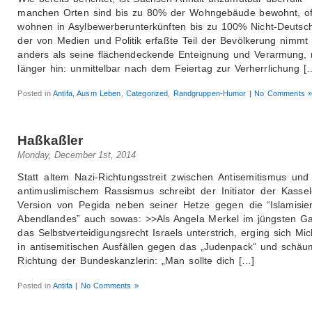
manchen Orten sind bis zu 80% der Wohngebäude bewohnt, of
wohnen in Asylbewerberunterkünften bis zu 100% Nicht-Deutsc
der von Medien und Politik erfaßte Teil der Bevölkerung nimmt 
anders als seine flächendeckende Enteignung und Verarmung, 
länger hin: unmittelbar nach dem Feiertag zur Verherrlichung [
Posted in
Antifa
,
Ausm Leben
,
Categorized
,
Randgruppen-Humor
|
No Comments 
Haßkaßler
Monday, December 1st, 2014
Statt altem Nazi-Richtungsstreit zwischen Antisemitismus und
antimuslimischem Rassismus schreibt der Initiator der Kassel
Version von Pegida neben seiner Hetze gegen die “Islamisie
Abendlandes” auch sowas: >>Als Angela Merkel im jüngsten Ga
das Selbstverteidigungsrecht Israels unterstrich, erging sich Mic
in antisemitischen Ausfällen gegen das „Judenpack“ und schäu
Richtung der Bundeskanzlerin: „Man sollte dich […]
Posted in
Antifa
|
No Comments »