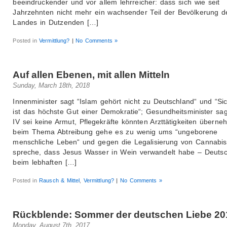
beeindruckender und vor allem lehrreicher: dass sich wie seit
Jahrzehnten nicht mehr ein wachsender Teil der Bevölkerung d
Landes in Dutzenden […]
Posted in
Vermittlung?
|
No Comments »
Auf allen Ebenen, mit allen Mitteln
Sunday, March 18th, 2018
Innenminister sagt “Islam gehört nicht zu Deutschland“ und “Sic
ist das höchste Gut einer Demokratie“; Gesundheitsminister sag
IV sei keine Armut, Pflegekräfte könnten Arzttätigkeiten überne
beim Thema Abtreibung gehe es zu wenig ums “ungeborene
menschliche Leben“ und gegen die Legalisierung von Cannabis
spreche, dass Jesus Wasser in Wein verwandelt habe – Deuts
beim lebhaften […]
Posted in
Rausch & Mittel
,
Vermittlung?
|
No Comments »
Rückblende: Sommer der deutschen Liebe 20
Monday, August 7th, 2017