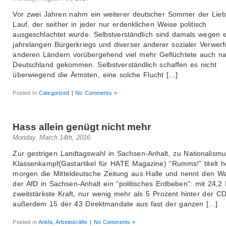
Vor zwei Jahren nahm ein weiterer deutscher Sommer der Lieb
Lauf, der seither in jeder nur erdenklichen Weise politisch
ausgeschlachtet wurde. Selbstverständlich sind damals wegen 
jahrelangen Bürgerkriegs und diverser anderer sozialer Verwer
anderen Ländern vorübergehend viel mehr Geflüchtete auch n
Deutschland gekommen. Selbstverständlich schaffen es nicht
überwiegend die Ärmsten, eine solche Flucht […]
Posted in
Categorized
|
No Comments »
Hass allein genügt nicht mehr
Monday, March 14th, 2016
Zur gestrigen Landtagswahl in Sachsen-Anhalt, zu Nationalism
Klassenkampf(Gastartikel für HATE Magazine) “Rumms!” titelt h
morgen die Mitteldeutsche Zeitung aus Halle und nennt den Wa
der AfD in Sachsen-Anhalt ein “politisches Erdbeben”: mit 24,2
zweitstärkste Kraft, nur wenig mehr als 5 Prozent hinter der C
außerdem 15 der 43 Direktmandate aus fast der ganzen […]
Posted in
Antifa
,
Arbeitskräfte
|
No Comments »