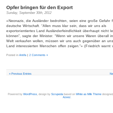
Opfer bringen für den Export
Sunday, September 30th, 2012
«Neonazis, die Ausländer bedrohten, seien eine große Gefahr f
deutsche Wirtschaft. “Allen muss klar sein, dass wir uns als
exportorientiertes Land Ausländerfeindlichkeit überhaupt nicht le
können”, sagte der Minister. “Wenn wir unsere Waren überall in
Welt verkaufen wollen, müssen wir uns auch gegenüber an un
Land interessierten Menschen offen zeigen.”» (Friedrich warnt 
Posted in
Antifa
|
2 Comments »
« Previous Entries
Ne
Powered by
WordPress
, design by
Scrupeda
based on
White as Milk Theme
designe
Azeez
.