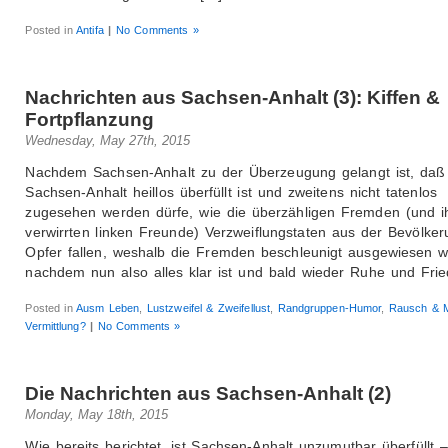
Posted in
Antifa
|
No Comments »
Nachrichten aus Sachsen-Anhalt (3): Kiffen &
Fortpflanzung
Wednesday, May 27th, 2015
Nachdem Sachsen-Anhalt zu der Überzeugung gelangt ist, daß
Sachsen-Anhalt heillos überfüllt ist und zweitens nicht tatenlos
zugesehen werden dürfe, wie die überzähligen Fremden (und i
verwirrten linken Freunde) Verzweiflungstaten aus der Bevölke
Opfer fallen, weshalb die Fremden beschleunigt ausgewiesen 
nachdem nun also alles klar ist und bald wieder Ruhe und Fri
Posted in
Ausm Leben
,
Lustzweifel & Zweifellust
,
Randgruppen-Humor
,
Rausch & Mi
Vermittlung?
|
No Comments »
Die Nachrichten aus Sachsen-Anhalt (2)
Monday, May 18th, 2015
Wie bereits berichtet, ist Sachsen-Anhalt unzumutbar überfüllt –