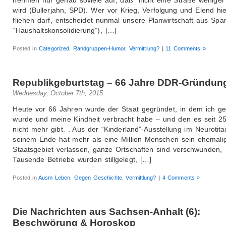
wird (Bullerjahn, SPD). Wer vor Krieg, Verfolgung und Elend hi
fliehen darf, entscheidet nunmal unsere Planwirtschaft aus Spa
“Haushaltskonsolidierung”), […]
Posted in
Categorized
,
Randgruppen-Humor
,
Vermittlung?
|
11 Comments »
Republikgeburtstag – 66 Jahre DDR-Gründun
Wednesday, October 7th, 2015
Heute vor 66 Jahren wurde der Staat gegründet, in dem ich g
wurde und meine Kindheit verbracht habe – und den es seit 2
nicht mehr gibt. . Aus der “Kinderland”-Ausstellung im Neurotita
seinem Ende hat mehr als eine Million Menschen sein ehemali
Staatsgebiet verlassen, ganze Ortschaften sind verschwunden,
Tausende Betriebe wurden stillgelegt, […]
Posted in
Ausm Leben
,
Gegen Geschichte
,
Vermittlung?
|
4 Comments »
Die Nachrichten aus Sachsen-Anhalt (6):
Beschwörung & Horoskop