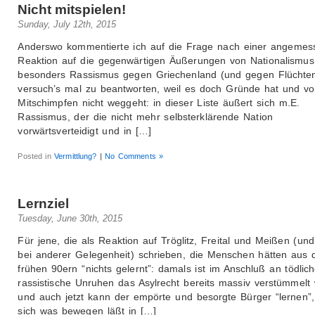
Nicht mitspielen!
Sunday, July 12th, 2015
Anderswo kommentierte ich auf die Frage nach einer angeme
Reaktion auf die gegenwärtigen Äußerungen von Nationalismu
besonders Rassismus gegen Griechenland (und gegen Flüchten
versuch’s mal zu beantworten, weil es doch Gründe hat und v
Mitschimpfen nicht weggeht: in dieser Liste äußert sich m.E.
Rassismus, der die nicht mehr selbsterklärende Nation
vorwärtsverteidigt und in […]
Posted in
Vermittlung?
|
No Comments »
Lernziel
Tuesday, June 30th, 2015
Für jene, die als Reaktion auf Tröglitz, Freital und Meißen (un
bei anderer Gelegenheit) schrieben, die Menschen hätten aus 
frühen 90ern “nichts gelernt”: damals ist im Anschluß an tödlic
rassistische Unruhen das Asylrecht bereits massiv verstümmelt
und auch jetzt kann der empörte und besorgte Bürger “lernen”
sich was bewegen läßt in […]