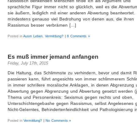
rassistisch denkenden Menschen finde ich als Argument und
sprachliche Figur immer nicht so glücklich, weil es die Abwertun
sie äußern, lediglich mit einer anderen Abwertung beantwortet.
mindestens genauso viel Bedrohung von denen aus, die ihren
Rassismus besser verbrämen […]
Posted in
Ausm Leben
,
Vermittlung?
|
8 Comments »
Es muß immer jemand anfangen
Friday, July 17th, 2015
Die Haltung, das Schlimmste zu verhindern, bevor und damit Ri
passieren kann, führt angesichts von immer schlimmerem Sch
in immer schrillere moralische Anklagen, in denen Abgrenzung 
Abwertung gegen Abgrenzung und Abwertung gesetzt werden (
Thema und Personenkreis: Sexismus gegen rechts und oben,
Unterschichtengebashe gegen Rassismus, selbst Angelesenes 
Nicht-Gelerntes, Behindertenfeindlichkeit und Pathologisierung i
Posted in
Vermittlung?
|
No Comments »