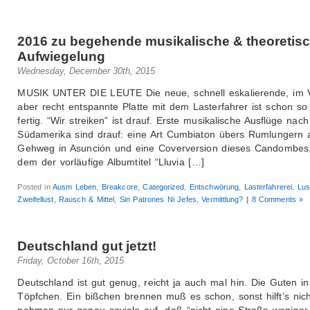
2016 zu begehende musikalische & theoretis
Aufwiegelung
Wednesday, December 30th, 2015
MUSIK UNTER DIE LEUTE Die neue, schnell eskalierende, im V
aber recht entspannte Platte mit dem Lasterfahrer ist schon so
fertig. “Wir streiken” ist drauf. Erste musikalische Ausflüge nach
Südamerika sind drauf: eine Art Cumbiaton übers Rumlungern
Gehweg in Asunción und eine Coverversion dieses Candombes
dem der vorläufige Albumtitel “Lluvia […]
Posted in
Ausm Leben
,
Breakcore
,
Categorized
,
Entschwörung
,
Lasterfahrerei
,
Lus
Zweifellust
,
Rausch & Mittel
,
Sin Patrones Ni Jefes
,
Vermittlung?
|
8 Comments »
Deutschland gut jetzt!
Friday, October 16th, 2015
Deutschland ist gut genug, reicht ja auch mal hin. Die Guten in
Töpfchen. Ein bißchen brennen muß es schon, sonst hilft’s nich
nehmen nur genau soviele auf, daß “nicht eine Straße weniger