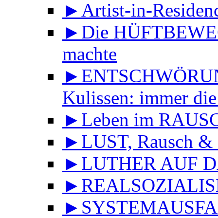
►Artist-in-Reside
►Die HÜFTBEWEGU
machte
►ENTSCHWÖRUNGS
Kulissen: immer die
►Leben im RAUS
►LUST, Rausch & 
►LUTHER AUF DA
►REALSOZIALISMU
►SYSTEMAUSFALL 