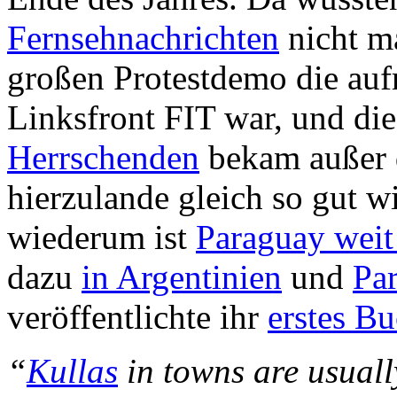
Fernsehnachrichten
nicht ma
großen Protestdemo die auf
Linksfront FIT war, und di
Herrschenden
bekam außer 
hierzulande gleich so gut w
wiederum ist
Paraguay wei
dazu
in Argentinien
und
Pa
veröffentlichte ihr
erstes B
“
Kullas
in towns are usually