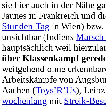
sie hier auch in der Nähe g
Jaunes in Frankreich und di
Stunden-Tag
in Wien) bzw. 
unsichtbar (Indiens
Marsch 
hauptsächlich weil hierzula
über Klassenkampf gerede
weitgehend ohne erkennbare
Arbeitskämpfe von Augsbur
Aachen (
Toys’R’Us
), Leip
wochenlang
mit
Streik-Bes