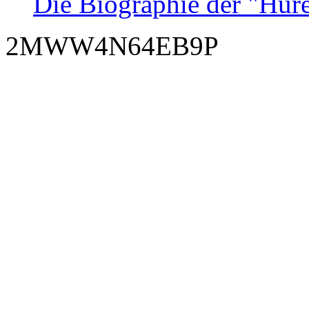
Die Biographie der "Hur
2MWW4N64EB9P