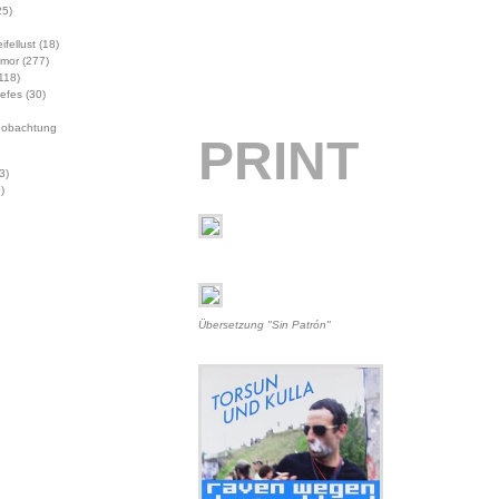
5)
ifellust
(18)
mor
(277)
118)
Jefes
(30)
eobachtung
PRINT
3)
)
Übersetzung "Sin Patrón"