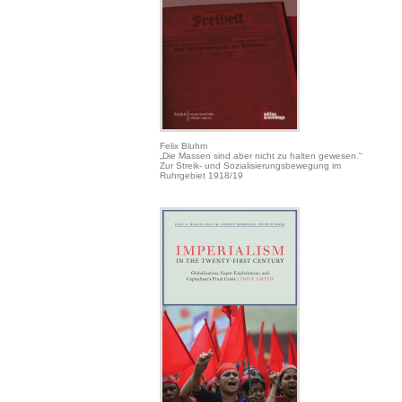
Felix Bluhm
„Die Massen sind aber nicht zu halten gewesen.“
Zur Streik- und Sozialisierungsbewegung im
Ruhrgebiet 1918/19