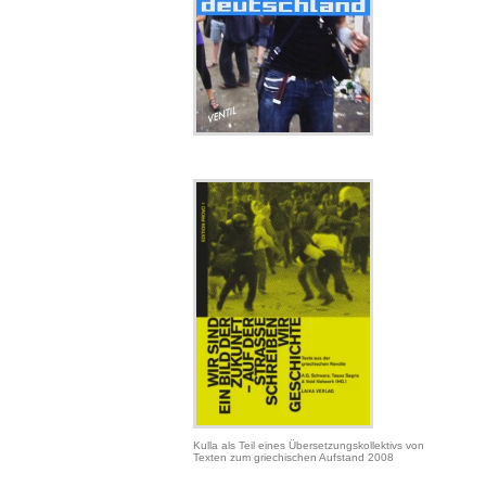
Kulla als Teil eines Übersetzungskollektivs von
Texten zum griechischen Aufstand 2008