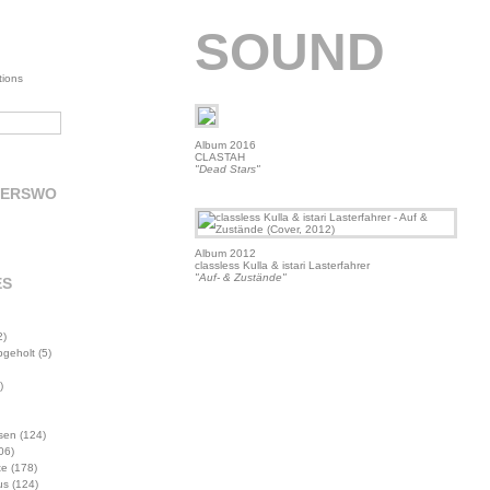
SOUND
tions
Album 2016
CLASTAH
"Dead Stars"
DERSWO
Album 2012
classless Kulla & istari Lasterfahrer
"Auf- & Zustände"
ES
2)
abgeholt
(5)
)
sen
(124)
06)
te
(178)
us
(124)