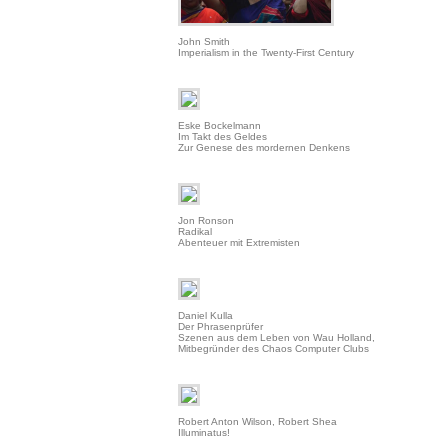
John Smith
Imperialism in the Twenty-First Century
Eske Bockelmann
Im Takt des Geldes
Zur Genese des mordernen Denkens
Jon Ronson
Radikal
Abenteuer mit Extremisten
Daniel Kulla
Der Phrasenprüfer
Szenen aus dem Leben von Wau Holland,
Mitbegründer des Chaos Computer Clubs
Robert Anton Wilson, Robert Shea
Illuminatus!