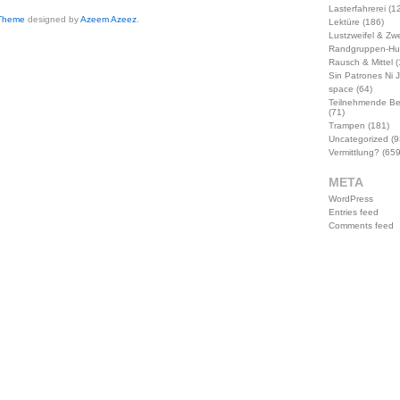
Lasterfahrerei
(12
 Theme
designed by
Azeem Azeez
.
Lektüre
(186)
Lustzweifel & Zwe
Randgruppen-Hu
Rausch & Mittel
(
Sin Patrones Ni 
space
(64)
Teilnehmende B
(71)
Trampen
(181)
Uncategorized
(9
Vermittlung?
(659
META
WordPress
Entries feed
Comments feed