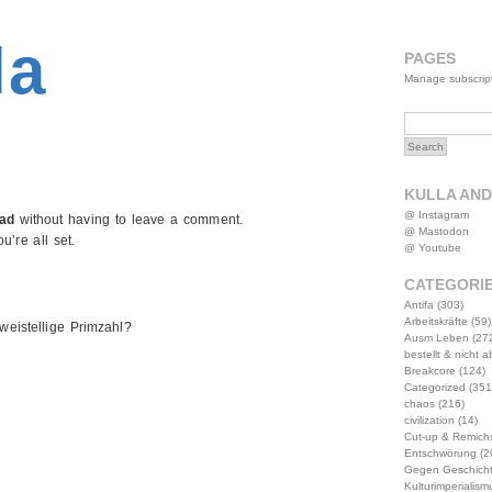
2MWW4N64EB9P
la
PAGES
Manage subscrip
KULLA AN
@ Instagram
fad
without having to leave a comment.
@ Mastodon
’re all set.
@ Youtube
CATEGORI
Antifa
(303)
Arbeitskräfte
(59)
weistellige Primzahl?
Ausm Leben
(27
bestellt & nicht 
Breakcore
(124)
Categorized
(351
chaos
(216)
civilization
(14)
Cut-up & Remich
Entschwörung
(2
Gegen Geschich
Kulturimperialism