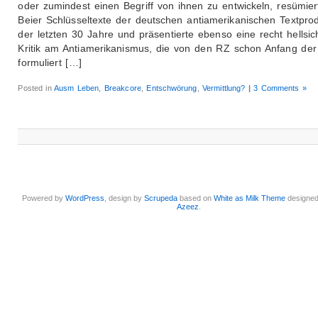
oder zumindest einen Begriff von ihnen zu entwickeln, resümie
Beier Schlüsseltexte der deutschen antiamerikanischen Textpro
der letzten 30 Jahre und präsentierte ebenso eine recht hellsic
Kritik am Antiamerikanismus, die von den RZ schon Anfang der
formuliert […]
Posted in
Ausm Leben
,
Breakcore
,
Entschwörung
,
Vermittlung?
|
3 Comments »
Powered by
WordPress
, design by
Scrupeda
based on
White as Milk Theme
designe
Azeez
.