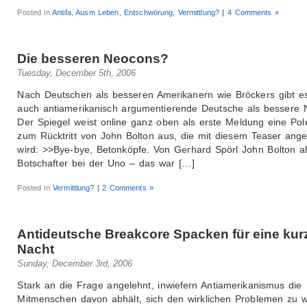
Posted in
Antifa
,
Ausm Leben
,
Entschwörung
,
Vermittlung?
|
4 Comments »
Die besseren Neocons?
Tuesday, December 5th, 2006
Nach Deutschen als besseren Amerikanern wie Bröckers gibt es
auch antiamerikanisch argumentierende Deutsche als bessere 
Der Spiegel weist online ganz oben als erste Meldung eine Pol
zum Rücktritt von John Bolton aus, die mit diesem Teaser ang
wird: >>Bye-bye, Betonköpfe. Von Gerhard Spörl John Bolton a
Botschafter bei der Uno – das war […]
Posted in
Vermittlung?
|
2 Comments »
Antideutsche Breakcore Spacken für eine kur
Nacht
Sunday, December 3rd, 2006
Stark an die Frage angelehnt, inwiefern Antiamerikanismus die
Mitmenschen davon abhält, sich den wirklichen Problemen zu 