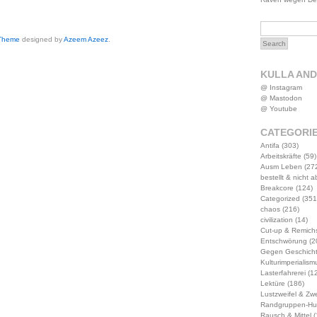
 Theme
designed by
Azeem Azeez
.
KULLA AN
@ Instagram
@ Mastodon
@ Youtube
CATEGORI
Antifa
(303)
Arbeitskräfte
(59)
Ausm Leben
(27
bestellt & nicht 
Breakcore
(124)
Categorized
(351
chaos
(216)
civilization
(14)
Cut-up & Remich
Entschwörung
(2
Gegen Geschich
Kulturimperialism
Lasterfahrerei
(12
Lektüre
(186)
Lustzweifel & Zwe
Randgruppen-Hu
Rausch & Mittel
(