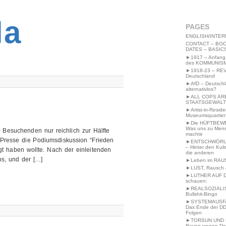
2MWW4N64EB9P
la
PAGES
ENGLISH/INTER
CONTACT – BOO
DATES – BASIC
►1917 – Anfang
des KOMMUNIS
►1918-23 – RE
Deutschland
►AfD – Deutsch
alternativlos?
►ALL COPS AR
STAATSGEWALT
►Artist-in-Resid
Museumsquartier
►Die HÜFTBEW
Was uns zu Men
Besuchenden nur reichlich zur Hälfte
machte
e Presse die Podiumsdiskussion “Frieden
►ENTSCHWÖRU
– Hinter den Kuli
gt haben wollte. Nach der einleitenden
die anderen
ns, und der […]
►Leben im RAU
►LUST, Rausch &
►LUTHER AUF 
schauen:
►REALSOZIALI
Bullshit-Bingo
►SYSTEMAUSFAL
Das Ende der DD
Folgen
►TORSUN UND 
Raven wegen De