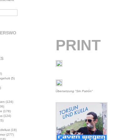
DERSWO
PRINT
ES
2)
abgeholt
(5)
)
Übersetzung "Sin Patrón"
sen
(124)
06)
te
(178)
us
(124)
5)
ifellust
(18)
mor
(277)
118)