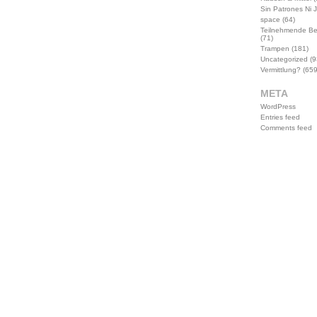
Sin Patrones Ni 
space
(64)
Teilnehmende B
(71)
Trampen
(181)
Uncategorized
(9
Vermittlung?
(659
META
WordPress
Entries feed
Comments feed