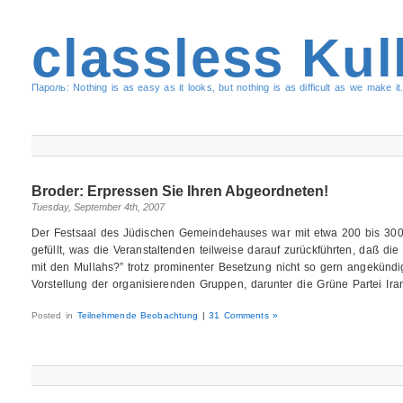
classless Kul
Пароль: Nothing is as easy as it looks, but nothing is as difficult as we make it.
Broder: Erpressen Sie Ihren Abgeordneten!
Tuesday, September 4th, 2007
Der Festsaal des Jüdischen Gemeindehauses war mit etwa 200 bis 300 
gefüllt, was die Veranstaltenden teilweise darauf zurückführten, daß di
mit den Mullahs?” trotz prominenter Besetzung nicht so gern angekündi
Vorstellung der organisierenden Gruppen, darunter die Grüne Partei Ira
Posted in
Teilnehmende Beobachtung
|
31 Comments »