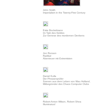
John Smith
Imperialism in the Twenty-First Century
Eske Bockelmann
Im Takt des Geldes
Zur Genese des mordernen Denkens
Jon Ronson
Radikal
Abenteuer mit Extremisten
Daniel Kulla
Der Phrasenprüfer
Szenen aus dem Leben von Wau Holland,
Mitbegründer des Chaos Computer Clubs
Robert Anton Wilson, Robert Shea
Illuminatus!