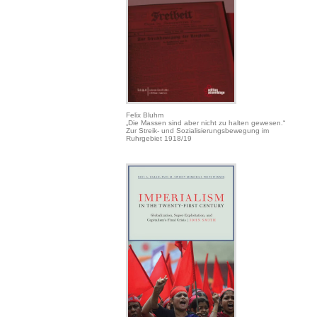
Felix Bluhm
„Die Massen sind aber nicht zu halten gewesen.“
Zur Streik- und Sozialisierungsbewegung im
Ruhrgebiet 1918/19