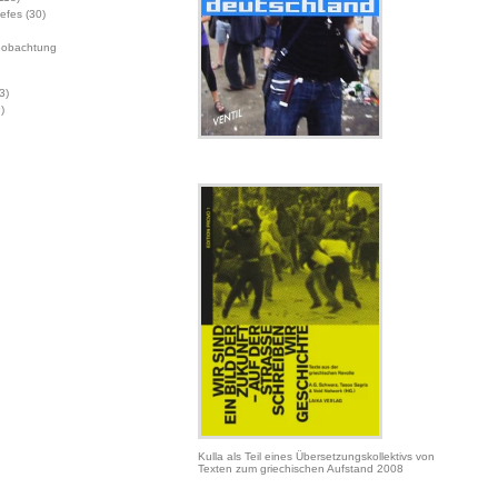
Jefes
(30)
eobachtung
3)
)
Kulla als Teil eines Übersetzungskollektivs von
Texten zum griechischen Aufstand 2008