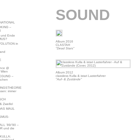
SOUND
NATIONAL
KING –
S
 und Ende
MUS?
Album 2016
VOLUTION in
CLASTAH
"Dead Stars"
land
E
ence @
 Wien
Album 2012
classless Kulla & istari Lasterfahrer
EGUNG –
"Auf- & Zustände"
schen
NGSTHEORIE
ssen: immer
SCH
 Zweifel
DAS MAUL
SMUS-
L ’89/’90 –
R und die
KULLA:
utschland