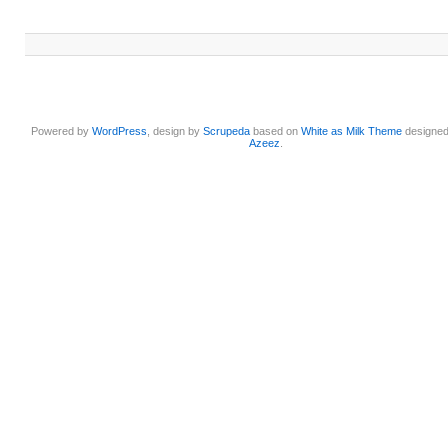
Powered by
WordPress
, design by
Scrupeda
based on
White as Milk Theme
designe
Azeez
.