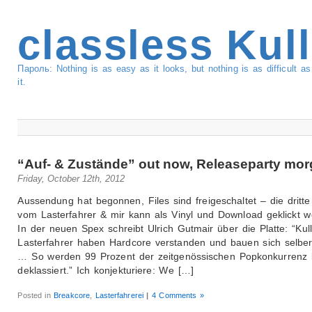
classless Kul
Пароль: Nothing is as easy as it looks, but nothing is as difficult 
it.
“Auf- & Zustände” out now, Releaseparty mo
Friday, October 12th, 2012
Aussendung hat begonnen, Files sind freigeschaltet – die dritt
vom Lasterfahrer & mir kann als Vinyl und Download geklickt w
In der neuen Spex schreibt Ulrich Gutmair über die Platte: “Kul
Lasterfahrer haben Hardcore verstanden und bauen sich selber
… So werden 99 Prozent der zeitgenössischen Popkonkurrenz l
deklassiert.” Ich konjekturiere: We […]
Posted in
Breakcore
,
Lasterfahrerei
|
4 Comments »