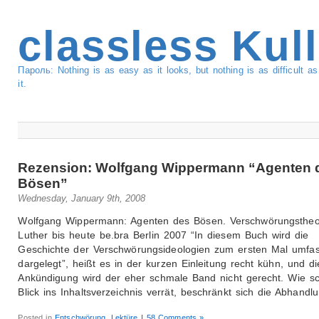
classless Kul
Пароль: Nothing is as easy as it looks, but nothing is as difficult 
it.
Rezension: Wolfgang Wippermann “Agenten 
Bösen”
Wednesday, January 9th, 2008
Wolfgang Wippermann: Agenten des Bösen. Verschwörungstheo
Luther bis heute be.bra Berlin 2007 “In diesem Buch wird die
Geschichte der Verschwörungsideologien zum ersten Mal umfa
dargelegt”, heißt es in der kurzen Einleitung recht kühn, und di
Ankündigung wird der eher schmale Band nicht gerecht. Wie s
Blick ins Inhaltsverzeichnis verrät, beschränkt sich die Abhandl
Posted in
Entschwörung
,
Lektüre
|
58 Comments »