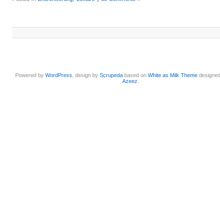
Powered by
WordPress
, design by
Scrupeda
based on
White as Milk Theme
designe
Azeez
.