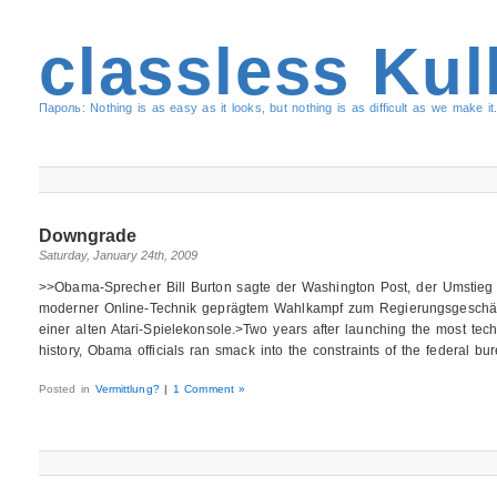
classless Kul
Пароль: Nothing is as easy as it looks, but nothing is as difficult as we make it.
Downgrade
Saturday, January 24th, 2009
>>Obama-Sprecher Bill Burton sagte der Washington Post, der Umstie
moderner Online-Technik geprägtem Wahlkampf zum Regierungsgeschäf
einer alten Atari-Spielekonsole.>Two years after launching the most tec
history, Obama officials ran smack into the constraints of the federal b
Posted in
Vermittlung?
|
1 Comment »