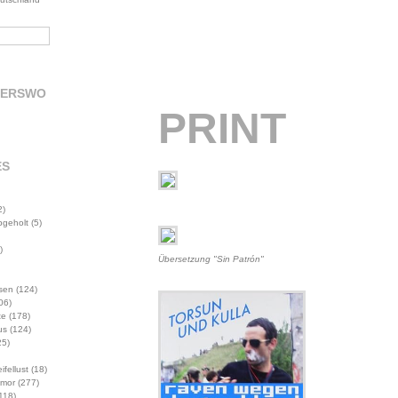
DERSWO
PRINT
ES
2)
abgeholt
(5)
)
Übersetzung "Sin Patrón"
sen
(124)
06)
te
(178)
us
(124)
5)
ifellust
(18)
mor
(277)
118)