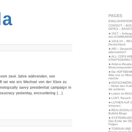
2MWW4N64EB9P
la
PAGES
ENGLISH/INTER
CONTACT – BOO
DATES – BASIC
►1917 – Anfang
des KOMMUNIS
►1918-23 – RE
Deutschland
►AfD – Deutsch
alternativlos?
►ALL COPS AR
STAATSGEWALT
►Artist-in-Resid
Museumsquartier
►Die HÜFTBEW
Was uns zu Men
g vom zwei Jahre währenden, von
machte
t sei wie ein Wechsel von der Xbox zu
►ENTSCHWÖRU
– Hinter den Kuli
hnologically savvy presidential campaign in
die anderen
ureaucracy yesterday, encountering […]
►Leben im RAU
►LUST, Rausch &
►LUTHER AUF 
schauen:
►REALSOZIALI
Bullshit-Bingo
►SYSTEMAUSFAL
Das Ende der DD
Folgen
►TORSUN UND 
Raven wegen De