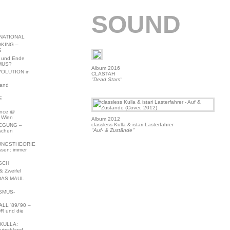
SOUND
NATIONAL
KING –
S
 und Ende
MUS?
Album 2016
VOLUTION in
CLASTAH
"Dead Stars"
land
E
ence @
 Wien
Album 2012
classless Kulla & istari Lasterfahrer
EGUNG –
"Auf- & Zustände"
schen
NGSTHEORIE
ssen: immer
SCH
 Zweifel
DAS MAUL
SMUS-
L ’89/’90 –
R und die
KULLA:
utschland