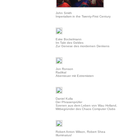
John Smith
Imperialism in the Twenty-First Century
Eske Bockelmann
Im Takt des Geldes
Zur Genese des mordernen Denkens
Jon Ronson
Radikal
Abenteuer mit Extremisten
Daniel Kulla
Der Phrasenprüfer
Szenen aus dem Leben von Wau Holland,
Mitbegründer des Chaos Computer Clubs
Robert Anton Wilson, Robert Shea
Illuminatus!