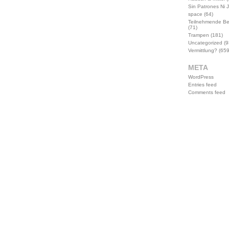
Sin Patrones Ni 
space
(64)
Teilnehmende B
(71)
Trampen
(181)
Uncategorized
(9
Vermittlung?
(659
META
WordPress
Entries feed
Comments feed