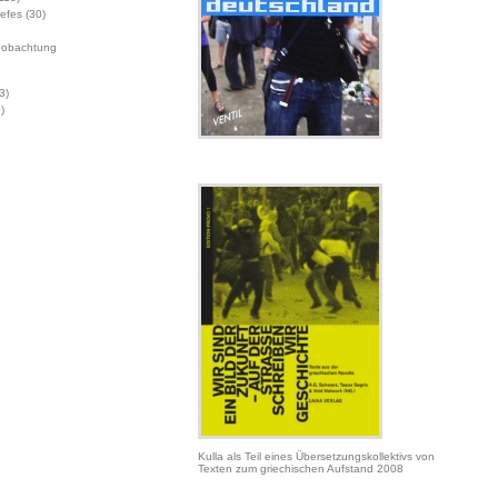
Jefes
(30)
eobachtung
3)
)
Kulla als Teil eines Übersetzungskollektivs von
Texten zum griechischen Aufstand 2008