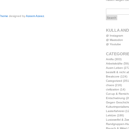
 Theme
designed by
Azeem Azeez
.
KULLA AN
@ Instagram
@ Mastodon
@ Youtube
CATEGORI
Antifa
(303)
Arbeitskräfte
(59)
Ausm Leben
(27
bestellt & nicht 
Breakcore
(124)
Categorized
(351
chaos
(216)
civilization
(14)
Cut-up & Remich
Entschwörung
(2
Gegen Geschich
Kulturimperialism
Lasterfahrerei
(12
Lektüre
(186)
Lustzweifel & Zwe
Randgruppen-Hu
Rausch & Mittel
(