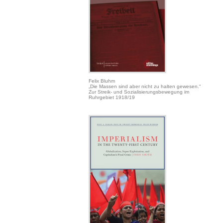
Felix Bluhm
„Die Massen sind aber nicht zu halten gewesen.“
Zur Streik- und Sozialisierungsbewegung im
Ruhrgebiet 1918/19