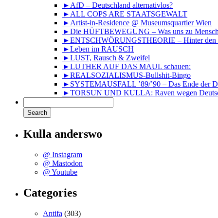
►AfD – Deutschland alternativlos?
►ALL COPS ARE STAATSGEWALT
►Artist-in-Residence @ Museumsquartier Wien
►Die HÜFTBEWEGUNG – Was uns zu Mensche
►ENTSCHWÖRUNGSTHEORIE – Hinter den Kuli
►Leben im RAUSCH
►LUST, Rausch & Zweifel
►LUTHER AUF DAS MAUL schauen:
►REALSOZIALISMUS-Bullshit-Bingo
►SYSTEMAUSFALL ’89/’90 – Das Ende der DD
►TORSUN UND KULLA: Raven wegen Deutsc
Kulla anderswo
@ Instagram
@ Mastodon
@ Youtube
Categories
Antifa
(303)