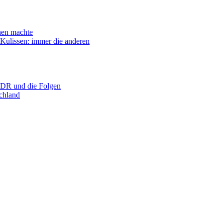
n machte
ssen: immer die anderen
R und die Folgen
hland