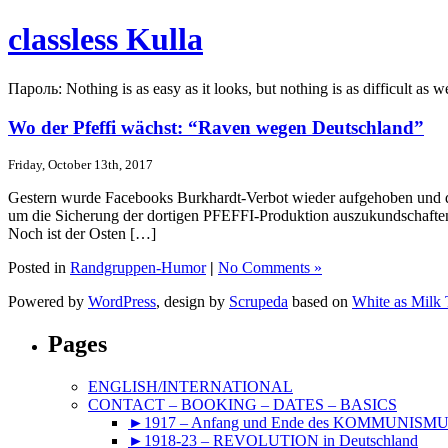
classless Kulla
Пароль: Nothing is as easy as it looks, but nothing is as difficult as w
Wo der Pfeffi wächst: “Raven wegen Deutschland”
Friday, October 13th, 2017
Gestern wurde Facebooks Burkhardt-Verbot wieder aufgehoben und 
um die Sicherung der dortigen PFEFFI-Produktion auszukundschaften.
Noch ist der Osten […]
Posted in
Randgruppen-Humor
|
No Comments »
Powered by
WordPress
, design by
Scrupeda
based on
White as Milk
Pages
ENGLISH/INTERNATIONAL
CONTACT – BOOKING – DATES – BASICS
►1917 – Anfang und Ende des KOMMUNISM
►1918-23 – REVOLUTION in Deutschland