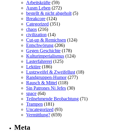
Arbeitskräfte
(59)
Ausm Leben
(272)
bestellt & nicht abgeholt
(5)
Breakcore
(124)
Categorized
(351)
chaos
(216)
civilization
(14)
Cut-up & Remichsen
(124)
Entschwörung
(206)
Gegen Geschichte
(178)
Kulturimperialismus
(124)
Lasterfahrerei
(125)
Lektüre
(186)
Lustzweifel & Zweifellust
(18)
Randgruppen-Humor
(277)
Rausch & Mittel
(118)
Sin Patrones Ni Jefes
(30)
space
(64)
Teilnehmende Beobachtung
(71)
Trampen
(181)
Uncategorized
(93)
Vermittlung?
(659)
Meta