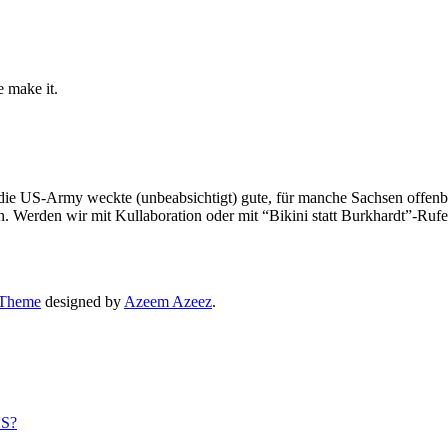
e make it.
die US-Army weckte (unbeabsichtigt) gute, für manche Sachsen off
 Werden wir mit Kullaboration oder mit “Bikini statt Burkhardt”-Ruf
 Theme
designed by
Azeem Azeez
.
US?