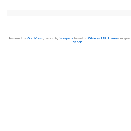
Powered by
WordPress
, design by
Scrupeda
based on
White as Milk Theme
designe
Azeez
.