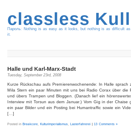
classless Kul
Пароль: Nothing is as easy as it looks, but nothing is as difficult 
it.
Halle und Karl-Marx-Stadt
Tuesday, September 23rd, 2008
Kurze Rückschau aufs Premierenwochenende: In Halle sprach 
Mila Stern ein paar Minuten mit uns bei Radio Corax über die P
und übers Trampen und Bloggen. (Danach lief ein hörenswerte
Interview mit Torsun aus dem Januar.) Vom Gig in der Chaise g
ein paar Bilder und ein Posting bei Humantraffic sowie ein Vid
[…]
Posted in
Breakcore
,
Kulturimperialismus
,
Lasterfahrerei
|
13 Comments »