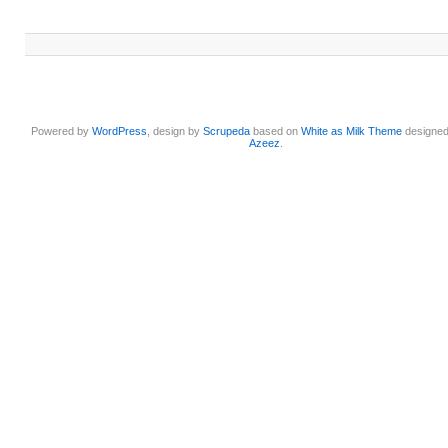
Powered by
WordPress
, design by
Scrupeda
based on
White as Milk Theme
designe
Azeez
.