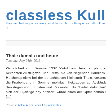
classless Kul
Пароль: Nothing is as easy as it looks, but nothing is as difficult 
it.
Thale damals und heute
Tuesday, July 26th, 2011
Wo ich herkomm. Sommer 1992: >>Auf dem Hexentanzplatz, e
bekannten Ausflugsziel und Treffpunkt von fliegenden Händlern
Hütchenspielern bei der benachbarten Kleinstadt Thale, veranst
die Knabengang im Sommer mehrfach Hetzjagden auf Auslände
den Augen von Touristen und Passanten, die “Beifall klatschten”
sich der 16jährige Kay erinnert, wurde eines der Opfer beinah
[…]
Posted in
Antifa
,
Ausm Leben
|
5 Comments »