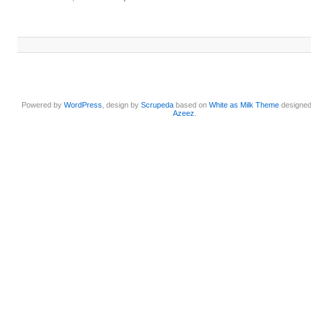
Powered by
WordPress
, design by
Scrupeda
based on
White as Milk Theme
designe
Azeez
.