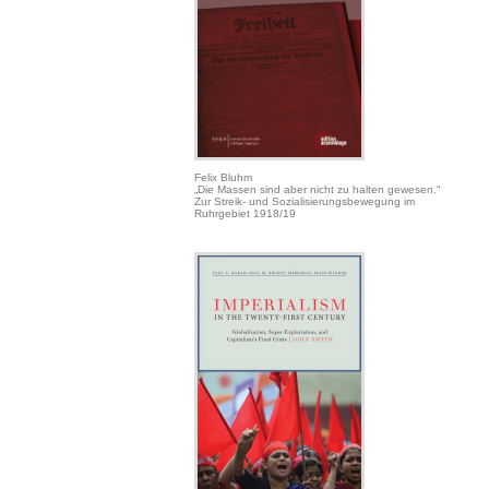
Felix Bluhm
„Die Massen sind aber nicht zu halten gewesen.“
Zur Streik- und Sozialisierungsbewegung im
Ruhrgebiet 1918/19