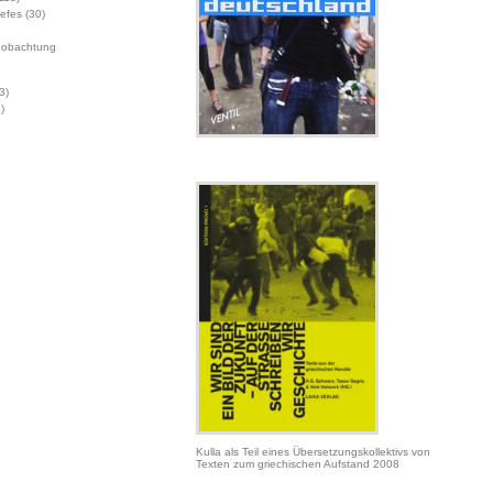
Jefes
(30)
eobachtung
3)
)
Kulla als Teil eines Übersetzungskollektivs von
Texten zum griechischen Aufstand 2008