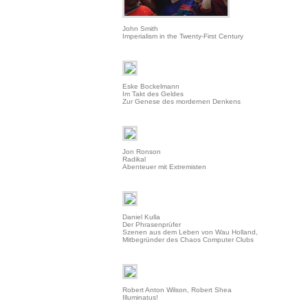
John Smith
Imperialism in the Twenty-First Century
Eske Bockelmann
Im Takt des Geldes
Zur Genese des mordernen Denkens
Jon Ronson
Radikal
Abenteuer mit Extremisten
Daniel Kulla
Der Phrasenprüfer
Szenen aus dem Leben von Wau Holland,
Mitbegründer des Chaos Computer Clubs
Robert Anton Wilson, Robert Shea
Illuminatus!