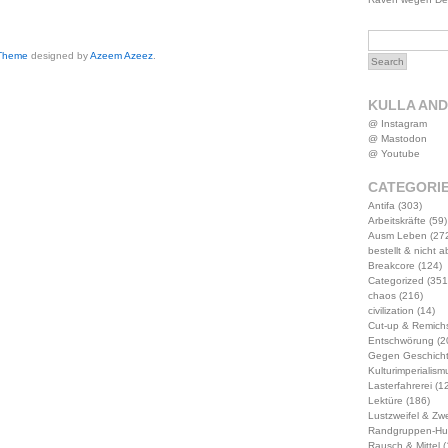
 Theme
designed by
Azeem Azeez
.
KULLA AN
@ Instagram
@ Mastodon
@ Youtube
CATEGORI
Antifa
(303)
Arbeitskräfte
(59)
Ausm Leben
(27
bestellt & nicht 
Breakcore
(124)
Categorized
(351
chaos
(216)
civilization
(14)
Cut-up & Remich
Entschwörung
(2
Gegen Geschich
Kulturimperialism
Lasterfahrerei
(12
Lektüre
(186)
Lustzweifel & Zwe
Randgruppen-Hu
Rausch & Mittel
(