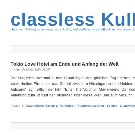
classless Kul
Пароль: Nothing is as easy as it looks, but nothing is as difficult as we make it.
Tokio Love Hotel am Ende und Anfang der Welt
Friday, October 15th, 2010
Der Vergleich: zweimal in den Grundzügen den gleichen Tag erleben, e
wiederholten Elemente: das Gebiet zwischen Hirschgarten und Heidem
Aufstand“, schließlich der Film “Enter The Void” im Moviemento. Der k
Anleitung zum Verlust der Illusionen über diese Welt und zum Versuch,
Posted in
Categorized
,
Cut-up & Remichsen
,
Kulturimperialismus
,
Lektüre
,
Lustzweife