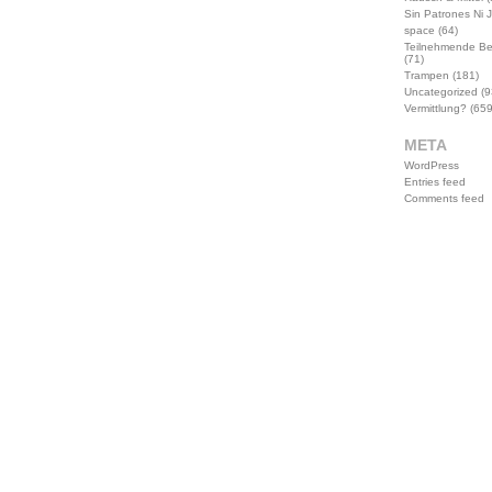
Sin Patrones Ni 
space
(64)
Teilnehmende B
(71)
Trampen
(181)
Uncategorized
(9
Vermittlung?
(659
META
WordPress
Entries feed
Comments feed