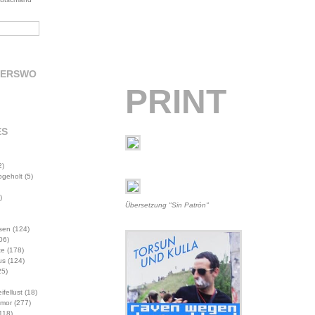
DERSWO
PRINT
ES
2)
abgeholt
(5)
)
Übersetzung "Sin Patrón"
sen
(124)
06)
te
(178)
us
(124)
5)
ifellust
(18)
mor
(277)
118)