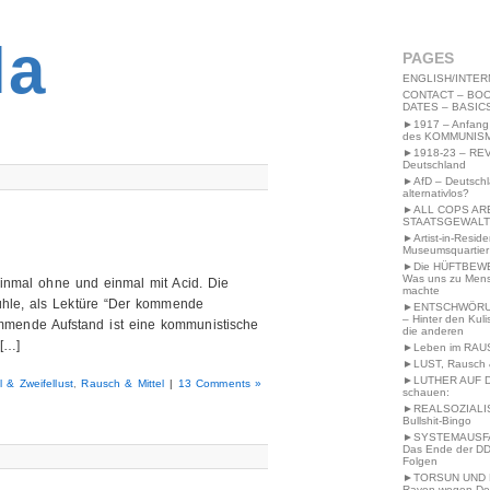
2MWW4N64EB9P
la
PAGES
ENGLISH/INTER
CONTACT – BOO
DATES – BASIC
►1917 – Anfang
des KOMMUNIS
►1918-23 – RE
Deutschland
►AfD – Deutsch
alternativlos?
►ALL COPS AR
STAATSGEWALT
►Artist-in-Resid
Museumsquartier
►Die HÜFTBEW
Was uns zu Men
inmal ohne und einmal mit Acid. Die
machte
ühle, als Lektüre “Der kommende
►ENTSCHWÖRU
– Hinter den Kuli
ommende Aufstand ist eine kommunistische
die anderen
 […]
►Leben im RAU
►LUST, Rausch &
►LUTHER AUF 
l & Zweifellust
,
Rausch & Mittel
|
13 Comments »
schauen:
►REALSOZIALI
Bullshit-Bingo
►SYSTEMAUSFAL
Das Ende der DD
Folgen
►TORSUN UND 
Raven wegen De