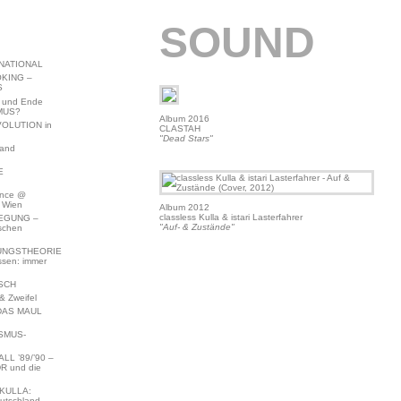
SOUND
NATIONAL
KING –
S
 und Ende
MUS?
Album 2016
VOLUTION in
CLASTAH
"Dead Stars"
land
E
ence @
 Wien
Album 2012
classless Kulla & istari Lasterfahrer
EGUNG –
"Auf- & Zustände"
schen
NGSTHEORIE
ssen: immer
SCH
 Zweifel
DAS MAUL
SMUS-
L ’89/’90 –
R und die
KULLA:
utschland