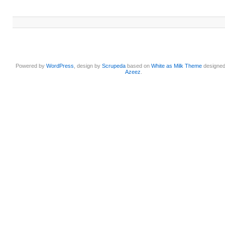
Powered by
WordPress
, design by
Scrupeda
based on
White as Milk Theme
designe
Azeez
.