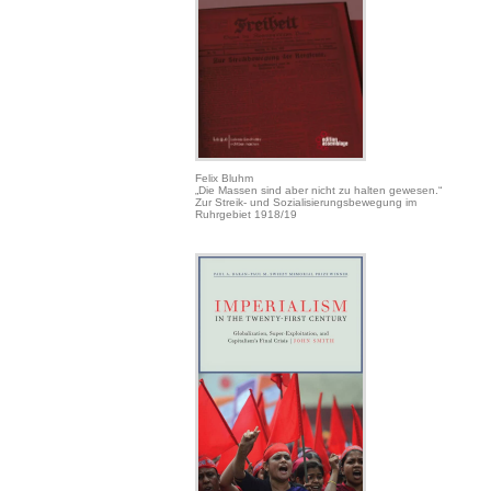
Felix Bluhm
„Die Massen sind aber nicht zu halten gewesen.“
Zur Streik- und Sozialisierungsbewegung im
Ruhrgebiet 1918/19