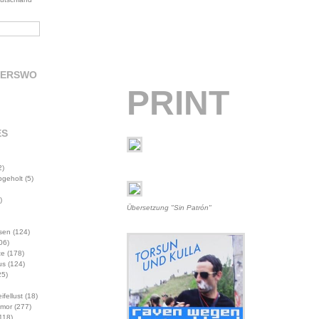
DERSWO
PRINT
ES
2)
abgeholt
(5)
)
Übersetzung "Sin Patrón"
sen
(124)
06)
te
(178)
us
(124)
5)
ifellust
(18)
mor
(277)
118)