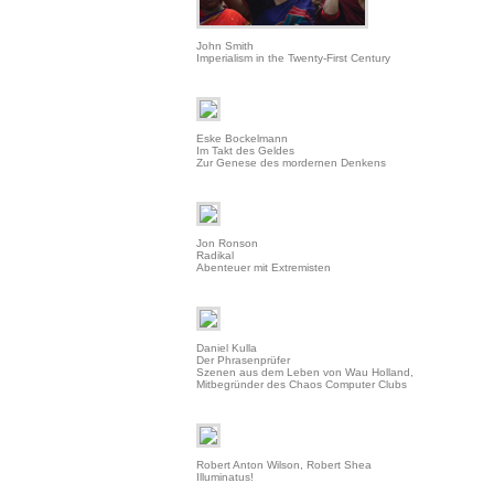
John Smith
Imperialism in the Twenty-First Century
Eske Bockelmann
Im Takt des Geldes
Zur Genese des mordernen Denkens
Jon Ronson
Radikal
Abenteuer mit Extremisten
Daniel Kulla
Der Phrasenprüfer
Szenen aus dem Leben von Wau Holland,
Mitbegründer des Chaos Computer Clubs
Robert Anton Wilson, Robert Shea
Illuminatus!