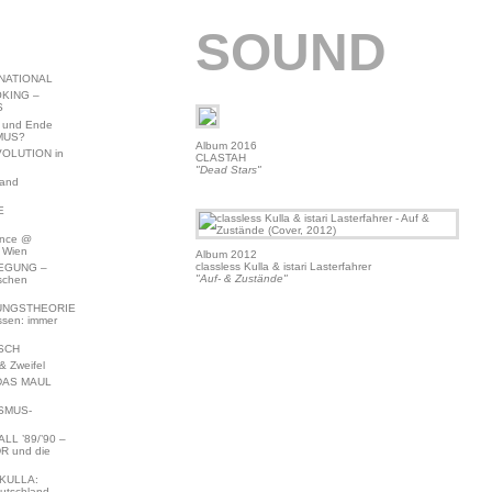
SOUND
NATIONAL
KING –
S
 und Ende
MUS?
Album 2016
VOLUTION in
CLASTAH
"Dead Stars"
land
E
ence @
 Wien
Album 2012
classless Kulla & istari Lasterfahrer
EGUNG –
"Auf- & Zustände"
schen
NGSTHEORIE
ssen: immer
SCH
 Zweifel
DAS MAUL
SMUS-
L ’89/’90 –
R und die
KULLA:
utschland