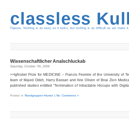
classless Kul
Пароль: Nothing is as easy as it looks, but nothing is as difficult as we make it.
Wissenschaftlicher Analschluckab
Saturday, October 7th, 2006
>>lgNobel Prize for MEDICINE – Francis Fesmire of the University of T
team of Majed Odeh, Harry Bassan and Arie Oliven of Bnai Zion Medical
published studies entitled “Termination of Intractable Hiccups with Digit
Posted in
Randgruppen-Humor
|
No Comments »