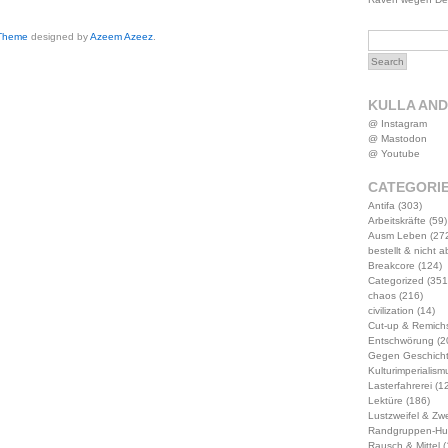
 Theme
designed by
Azeem Azeez
.
KULLA AN
@ Instagram
@ Mastodon
@ Youtube
CATEGORI
Antifa
(303)
Arbeitskräfte
(59)
Ausm Leben
(27
bestellt & nicht 
Breakcore
(124)
Categorized
(351
chaos
(216)
civilization
(14)
Cut-up & Remich
Entschwörung
(2
Gegen Geschich
Kulturimperialism
Lasterfahrerei
(12
Lektüre
(186)
Lustzweifel & Zwe
Randgruppen-Hu
Rausch & Mittel
(