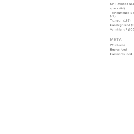
Sin Patrones Ni 
space
(64)
Teilnehmende B
(71)
Trampen
(181)
Uncategorized
(9
Vermittlung?
(659
META
WordPress
Entries feed
Comments feed