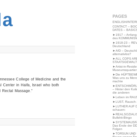
2MWW4N64EB9P
la
PAGES
ENGLISH/INTER
CONTACT – BOO
DATES – BASIC
►1917 – Anfang
des KOMMUNIS
►1918-23 – RE
Deutschland
►AfD – Deutsch
alternativlos?
►ALL COPS AR
STAATSGEWALT
►Artist-in-Resid
Museumsquartier
►Die HÜFTBEW
Was uns zu Men
ennessee College of Medicine and the
machte
 Center in Haifa, Israel who both
►ENTSCHWÖRU
– Hinter den Kuli
al Rectal Massage.”
die anderen
►Leben im RAU
►LUST, Rausch &
►LUTHER AUF 
schauen:
►REALSOZIALI
Bullshit-Bingo
►SYSTEMAUSFAL
Das Ende der DD
Folgen
►TORSUN UND 
Raven wegen De