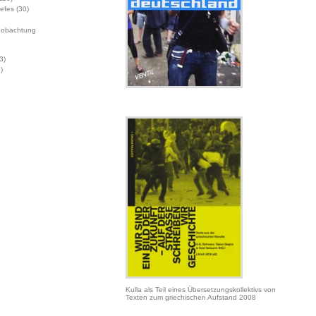
Jefes
(30)
eobachtung
3)
)
Kulla als Teil eines Übersetzungskollektivs von
Texten zum griechischen Aufstand 2008