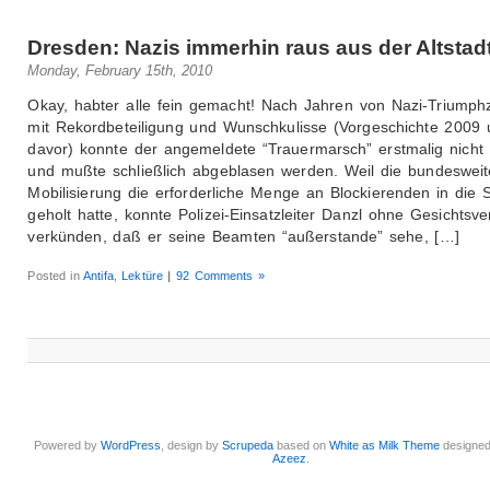
Dresden: Nazis immerhin raus aus der Altstad
Monday, February 15th, 2010
Okay, habter alle fein gemacht! Nach Jahren von Nazi-Triump
mit Rekordbeteiligung und Wunschkulisse (Vorgeschichte 2009 
davor) konnte der angemeldete “Trauermarsch” erstmalig nicht 
und mußte schließlich abgeblasen werden. Weil die bundesweite
Mobilisierung die erforderliche Menge an Blockierenden in die 
geholt hatte, konnte Polizei-Einsatzleiter Danzl ohne Gesichtsver
verkünden, daß er seine Beamten “außerstande” sehe, […]
Posted in
Antifa
,
Lektüre
|
92 Comments »
Powered by
WordPress
, design by
Scrupeda
based on
White as Milk Theme
designe
Azeez
.