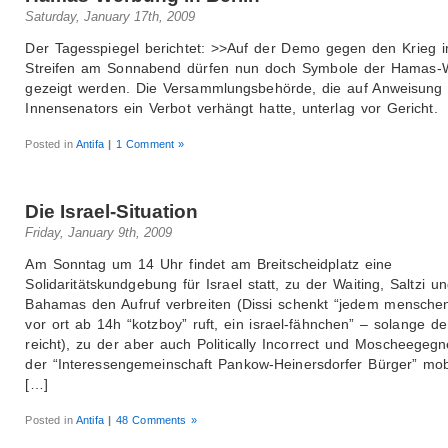
Saturday, January 17th, 2009
Der Tagesspiegel berichtet: >>Auf der Demo gegen den Krieg 
Streifen am Sonnabend dürfen nun doch Symbole der Hamas-
gezeigt werden. Die Versammlungsbehörde, die auf Anweisung
Innensenators ein Verbot verhängt hatte, unterlag vor Gericht.
Posted in
Antifa
|
1 Comment »
Die Israel-Situation
Friday, January 9th, 2009
Am Sonntag um 14 Uhr findet am Breitscheidplatz eine
Solidaritätskundgebung für Israel statt, zu der Waiting, Saltzi u
Bahamas den Aufruf verbreiten (Dissi schenkt “jedem menschen
vor ort ab 14h “kotzboy” ruft, ein israel-fähnchen” – solange de
reicht), zu der aber auch Politically Incorrect und Moscheegeg
der “Interessengemeinschaft Pankow-Heinersdorfer Bürger” mobi
[…]
Posted in
Antifa
|
48 Comments »