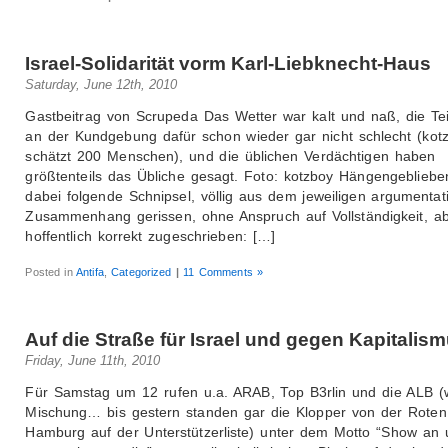
Israel-Solidarität vorm Karl-Liebknecht-Haus
Saturday, June 12th, 2010
Gastbeitrag von Scrupeda Das Wetter war kalt und naß, die T
an der Kundgebung dafür schon wieder gar nicht schlecht (kot
schätzt 200 Menschen), und die üblichen Verdächtigen haben
größtenteils das Übliche gesagt. Foto: kotzboy Hängengebliebe
dabei folgende Schnipsel, völlig aus dem jeweiligen argumentat
Zusammenhang gerissen, ohne Anspruch auf Vollständigkeit, a
hoffentlich korrekt zugeschrieben: […]
Posted in
Antifa
,
Categorized
|
11 Comments »
Auf die Straße für Israel und gegen Kapitalis
Friday, June 11th, 2010
Für Samstag um 12 rufen u.a. ARAB, Top B3rlin und die ALB (
Mischung… bis gestern standen gar die Klopper von der Rote
Hamburg auf der Unterstützerliste) unter dem Motto “Show an