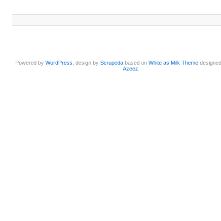
Powered by
WordPress
, design by
Scrupeda
based on
White as Milk Theme
designe
Azeez
.