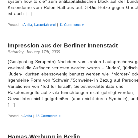
system how to die” zum an­ti­ka­pi­ta­lis­ti­schen Block auf der bun­de
Kri­sen­de­mo vom Roten Rat­haus auf: >>Die Hetze gegen Griec
ist auch […]
Posted in
Antifa
,
Lasterfahrerei
|
11 Comments »
Impression aus der Berliner Innenstadt
Saturday, January 17th, 2009
(Gastposting Scrupeda) Nachdem vom ersten Lautsprecherwag
zweimal die Auflagen verlesen worden waren – ‘Juden’, ‘jüdisch
‘Juden-‘ durften ebensowenig benutzt werden wie ‘*Mörder-‘ od
irgendeine Form von ‘Schwein’/’Schweine-‘in Bezug auf Person
Variationen von ‘Tod für Israel!’, Selbstmordattentate und
Raketenangriffe auf zivile Einrichtungen nicht gebilligt werden,
Gewalttaten nicht gutgeheißen (auch nicht durch Symbole), un
[…]
Posted in
Antifa
|
13 Comments »
Hamas-Werbung in Berlin