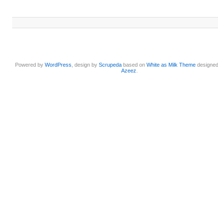
Powered by
WordPress
, design by
Scrupeda
based on
White as Milk Theme
designe
Azeez
.