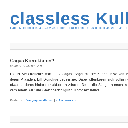
classless Kul
Пароль: Nothing is as easy as it looks, but nothing is as difficult as we make it.
Gagas Korrekturen?
Monday, April 25th, 2011
Die BRAVO berichtet von Lady Gagas “Ärger mit der Kirche” bzw. von V
deren Präsident Bill Donohue gegen sie. Dabei offenbaren sich völlig n
etwas anderes hinter der aktuellen Attacke: Denn die Sängerin macht 
verhindern will: die Gleichberichtigung Homosexueller!
Posted in
Randgruppen-Humor
|
4 Comments »