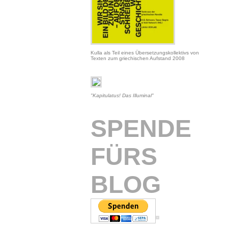
Kulla als Teil eines Übersetzungskollektivs von
Texten zum griechischen Aufstand 2008
"Kapitulatus! Das Illuminal"
SPENDE
FÜRS
BLOG