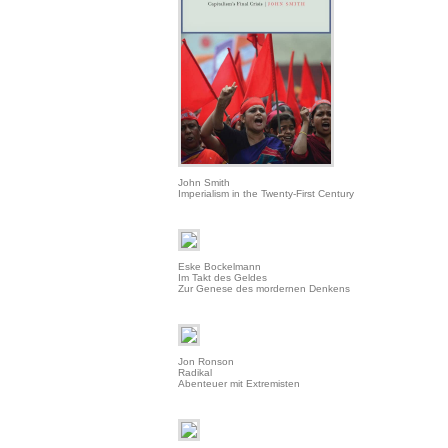
John Smith
Imperialism in the Twenty-First Century
Eske Bockelmann
Im Takt des Geldes
Zur Genese des mordernen Denkens
Jon Ronson
Radikal
Abenteuer mit Extremisten