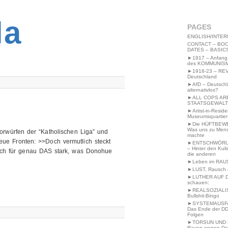
2MWW4N64EB9P
la
PAGES
ENGLISH/INTER
CONTACT – BOO
DATES – BASIC
►1917 – Anfang
des KOMMUNIS
►1918-23 – RE
Deutschland
►AfD – Deutsch
alternativlos?
►ALL COPS AR
STAATSGEWALT
►Artist-in-Resid
Museumsquartier
►Die HÜFTBEW
Was uns zu Men
orwürfen der “Katholischen Liga” und
machte
eue Fronten: >>Doch vermutlich steckt
►ENTSCHWÖRU
– Hinter den Kuli
sich für genau DAS stark, was Donohue
die anderen
►Leben im RAU
►LUST, Rausch &
►LUTHER AUF 
schauen:
►REALSOZIALI
Bullshit-Bingo
►SYSTEMAUSFAL
Das Ende der DD
Folgen
►TORSUN UND 
Raven wegen De