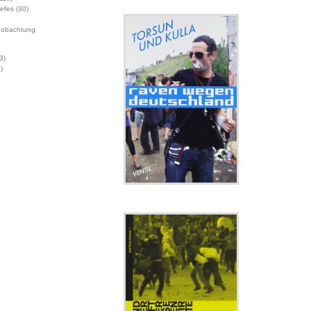
Jefes
(30)
eobachtung
3)
)