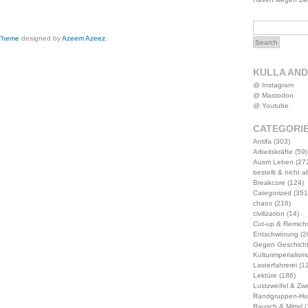
 Theme
designed by
Azeem Azeez
.
KULLA AN
@ Instagram
@ Mastodon
@ Youtube
CATEGORI
Antifa
(303)
Arbeitskräfte
(59)
Ausm Leben
(27
bestellt & nicht 
Breakcore
(124)
Categorized
(351
chaos
(216)
civilization
(14)
Cut-up & Remich
Entschwörung
(2
Gegen Geschich
Kulturimperialism
Lasterfahrerei
(12
Lektüre
(186)
Lustzweifel & Zwe
Randgruppen-Hu
Rausch & Mittel
(