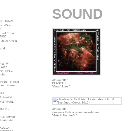
SOUND
NATIONAL
KING –
S
 und Ende
MUS?
VOLUTION in
land
E
ence @
 Wien
EGUNG –
schen
Album 2016
NGSTHEORIE
CLASTAH
ssen: immer
"Dead Stars"
SCH
 Zweifel
DAS MAUL
Album 2012
SMUS-
classless Kulla & istari Lasterfahrer
"Auf- & Zustände"
L ’89/’90 –
R und die
KULLA:
utschland