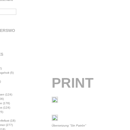
DERSWO
ES
2)
abgeholt
(5)
PRINT
)
sen
(124)
06)
te
(178)
us
(124)
5)
ifellust
(18)
mor
(277)
Übersetzung "Sin Patrón"
118)