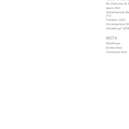
Sin Patrones Ni 
space
(64)
Teilnehmende B
(71)
Trampen
(181)
Uncategorized
(9
Vermittlung?
(659
META
WordPress
Entries feed
Comments feed