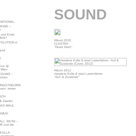
SOUND
NATIONAL
KING –
S
 und Ende
MUS?
Album 2016
VOLUTION in
CLASTAH
"Dead Stars"
land
E
ence @
 Wien
Album 2012
classless Kulla & istari Lasterfahrer
EGUNG –
"Auf- & Zustände"
schen
NGSTHEORIE
ssen: immer
SCH
 Zweifel
DAS MAUL
SMUS-
L ’89/’90 –
R und die
KULLA:
utschland