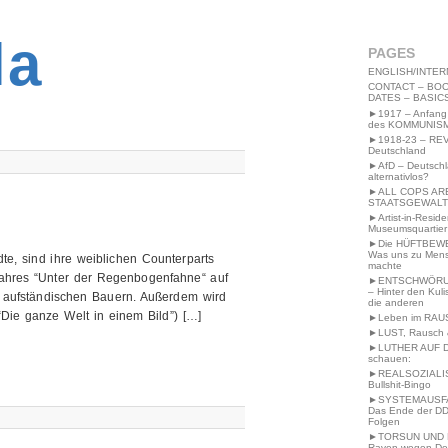
2MWW4N64EB9P
la
PAGES
ENGLISH/INTER
CONTACT – BOO
DATES – BASIC
►1917 – Anfang
des KOMMUNIS
►1918-23 – RE
Deutschland
►AfD – Deutsch
alternativlos?
►ALL COPS AR
STAATSGEWALT
►Artist-in-Resid
Museumsquartier
►Die HÜFTBEW
Was uns zu Men
te, sind ihre weiblichen Counterparts
machte
jahres “Unter der Regenbogenfahne“ auf
►ENTSCHWÖRU
– Hinter den Kuli
 aufständischen Bauern. Außerdem wird
die anderen
Die ganze Welt in einem Bild”) […]
►Leben im RAU
►LUST, Rausch &
►LUTHER AUF 
schauen:
►REALSOZIALI
Bullshit-Bingo
►SYSTEMAUSFAL
Das Ende der DD
Folgen
►TORSUN UND 
Raven wegen De