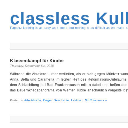
classless Kul
Пароль: Nothing is as easy as it looks, but nothing is as difficult as we make it.
Klassenkampf für Kinder
Thursday, September 6th, 2018
Während die Abrafaxe Luther verließen, als er sich gegen Müntzer wand
Anna, Bella und Caramella im letzten Heft des Reformations-Jubiläums
dem Schlachtberg bei Bad Frankenhausen mitten dabei und helfen den
das Bauernkriegspanorama von Werner Tübke anschaulich vorgestellt (“
Posted in
Arbeitskräfte
,
Gegen Geschichte
,
Lektüre
|
No Comments »