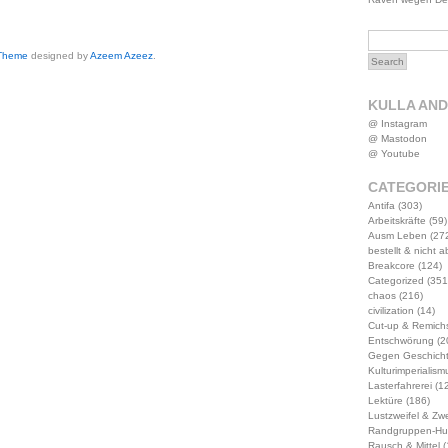
 Theme
designed by
Azeem Azeez
.
KULLA AN
@ Instagram
@ Mastodon
@ Youtube
CATEGORI
Antifa
(303)
Arbeitskräfte
(59)
Ausm Leben
(27
bestellt & nicht 
Breakcore
(124)
Categorized
(351
chaos
(216)
civilization
(14)
Cut-up & Remich
Entschwörung
(2
Gegen Geschich
Kulturimperialism
Lasterfahrerei
(12
Lektüre
(186)
Lustzweifel & Zwe
Randgruppen-Hu
Rausch & Mittel
(