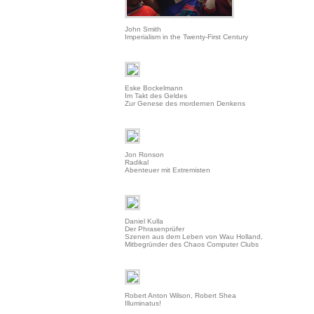
John Smith
Imperialism in the Twenty-First Century
Eske Bockelmann
Im Takt des Geldes
Zur Genese des mordernen Denkens
Jon Ronson
Radikal
Abenteuer mit Extremisten
Daniel Kulla
Der Phrasenprüfer
Szenen aus dem Leben von Wau Holland,
Mitbegründer des Chaos Computer Clubs
Robert Anton Wilson, Robert Shea
Illuminatus!