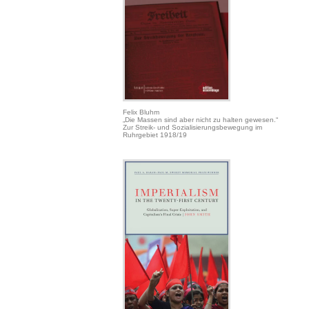
Felix Bluhm
„Die Massen sind aber nicht zu halten gewesen.“
Zur Streik- und Sozialisierungsbewegung im
Ruhrgebiet 1918/19