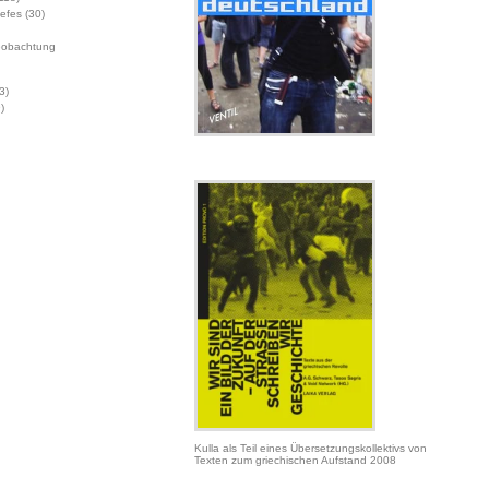
Jefes
(30)
eobachtung
3)
)
Kulla als Teil eines Übersetzungskollektivs von
Texten zum griechischen Aufstand 2008