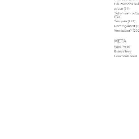
Sin Patrones Ni 
space
(64)
Teilnehmende B
(71)
Trampen
(181)
Uncategorized
(9
Vermittlung?
(659
META
WordPress
Entries feed
Comments feed