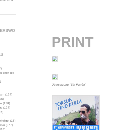
DERSWO
PRINT
ES
2)
abgeholt
(5)
)
Übersetzung "Sin Patrón"
sen
(124)
06)
te
(178)
us
(124)
5)
ifellust
(18)
mor
(277)
118)