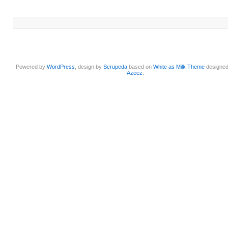
Powered by
WordPress
, design by
Scrupeda
based on
White as Milk Theme
designe
Azeez
.