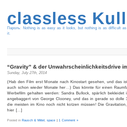
classless Kul
Пароль: Nothing is as easy as it looks, but nothing is as difficult 
it.
“Gravity” & der Unwahrscheinlichkeitsdrive i
Sunday, July 27th, 2014
(Hab den Film erst Monate nach Kinostart gesehen, und das ist
auch schon wieder Monate her…) Das könnte für einen Raumfa
Werbefilm gehalten werden: Sandra Bullock, spärlich bekleidet i
angebaggert von George Clooney, und das in gerade so dolle 
die meisten im Kino noch nicht kotzen müssen! Die Gravitation
hier […]
Posted in
Rausch & Mittel
,
space
|
1 Comment »