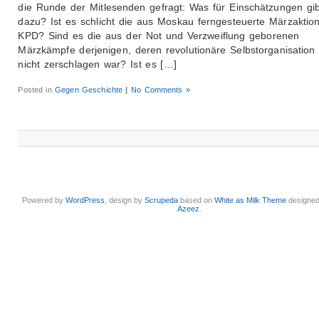
die Runde der Mitlesenden gefragt: Was für Einschätzungen gib
dazu? Ist es schlicht die aus Moskau ferngesteuerte Märzaktio
KPD? Sind es die aus der Not und Verzweiflung geborenen
Märzkämpfe derjenigen, deren revolutionäre Selbstorganisation
nicht zerschlagen war? Ist es […]
Posted in
Gegen Geschichte
|
No Comments »
Powered by
WordPress
, design by
Scrupeda
based on
White as Milk Theme
designe
Azeez
.