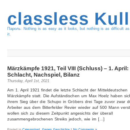
classless Kul
Пароль: Nothing is as easy as it looks, but nothing is as difficult 
it.
Märzkämpfe 1921, Teil VIII (Schluss) – 1. April:
Schlacht, Nachspiel, Bilanz
Thursday, April 1st, 2021
Am 1. April 1921 findet die letzte Schlacht der Mitteldeutschen
Märzkämpfe statt. Die Aufständischen um Max Hoelz haben sic
ihrem Sieg über die Schupo in Gröbers drei Tage zuvor zwar d
Arbeiter aus dem Bitterfelder Revier wieder auf 500 Mann verst
wollen sich zu diesem Zeitpunkt angesichts der überall
zusammengebrochenen Streiks jedoch, wie im […]
Posted in
Categorized
,
Gegen Geschichte
|
No Comments »