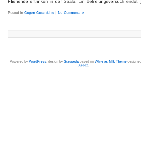
Fliehende ertrinken in der Saale. Ein Befreiungsversuch endet 
Posted in
Gegen Geschichte
|
No Comments »
Powered by
WordPress
, design by
Scrupeda
based on
White as Milk Theme
designe
Azeez
.