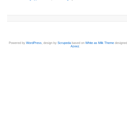
Powered by
WordPress
, design by
Scrupeda
based on
White as Milk Theme
designe
Azeez
.