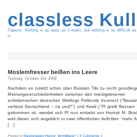
classless Kul
Пароль: Nothing is as easy as it looks, but nothing is as difficult 
it.
Moslemfresser beißen ins Leere
Tuesday, October 3rd, 2006
Nachdem es zuletzt schon über Bassam Tibi zu recht grundle
Meinungsverschiedenheiten zwischen den meistgelesenen
antiislamischen deutschen Weblogs Politically Incorrect (“Bassa
verlässt Deutschland – na und?”) und Kewil (“PI greift Bassam T
gekommen ist, wendet sich PI nun entsetzt von Henryk M. Brod
weil dieser sich angeblich in zwei öffentlichen Auftritten “mehr 
[…]
Posted in
Randgruppen-Humor
,
Vermittlung?
|
3 Comments »