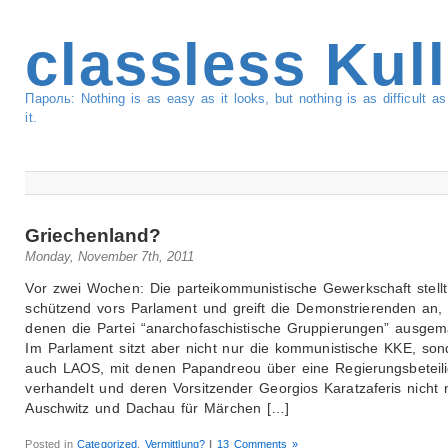
classless Kul
Пароль: Nothing is as easy as it looks, but nothing is as difficult 
it.
Griechenland?
Monday, November 7th, 2011
Vor zwei Wochen: Die parteikommunistische Gewerkschaft stellt
schützend vors Parlament und greift die Demonstrierenden an, 
denen die Partei “anarchofaschistische Gruppierungen” ausgem
Im Parlament sitzt aber nicht nur die kommunistische KKE, son
auch LAOS, mit denen Papandreou über eine Regierungsbeteil
verhandelt und deren Vorsitzender Georgios Karatzaferis nicht 
Auschwitz und Dachau für Märchen […]
Posted in
Categorized
,
Vermittlung?
|
13 Comments »