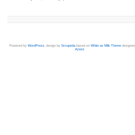
Powered by
WordPress
, design by
Scrupeda
based on
White as Milk Theme
designe
Azeez
.